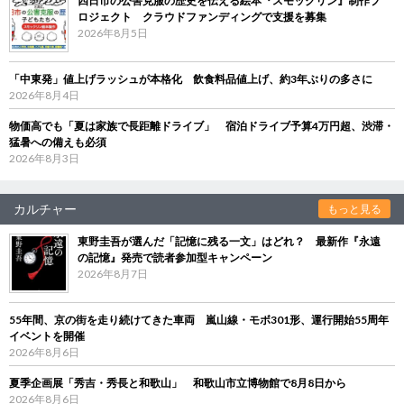
四日市の公害克服の歴史を伝える絵本『スモックリン』制作プ
ロジェクト クラウドファンディングで支援を募集
2026年8月5日
「中東発」値上げラッシュが本格化 飲食料品値上げ、約3年ぶりの多さに
2026年8月4日
物価高でも「夏は家族で長距離ドライブ」 宿泊ドライブ予算4万円超、渋滞・
猛暑への備えも必須
2026年8月3日
カルチャー
もっと見る
東野圭吾が選んだ「記憶に残る一文」はどれ？ 最新作『永遠
の記憶』発売で読者参加型キャンペーン
2026年8月7日
55年間、京の街を走り続けてきた車両 嵐山線・モボ301形、運行開始55周年
イベントを開催
2026年8月6日
夏季企画展「秀吉・秀長と和歌山」 和歌山市立博物館で8月8日から
2026年8月6日