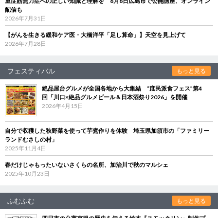
重症筋無力症への正しい知識と理解を 8月8日広島市で公開講座、オンライン
配信も
2026年7月31日
【がんを生きる緩和ケア医・大橋洋平「足し算命」】天空を見上げて
2026年7月28日
フェスティバル
もっと見る
絶品屋台グルメが全国各地から大集結 “庶民派食フェス”第4
回「川口×絶品グルメビール＆日本酒祭り2026」を開催
2026年4月15日
自分で収穫した秋野菜を使って芋煮作りを体験 埼玉県加須市の「ファミリー
ランドむさしの村」
2025年11月4日
春だけじゃもったいないさくらの名所、加治川で秋のマルシェ
2025年10月23日
ふむふむ
もっと見る