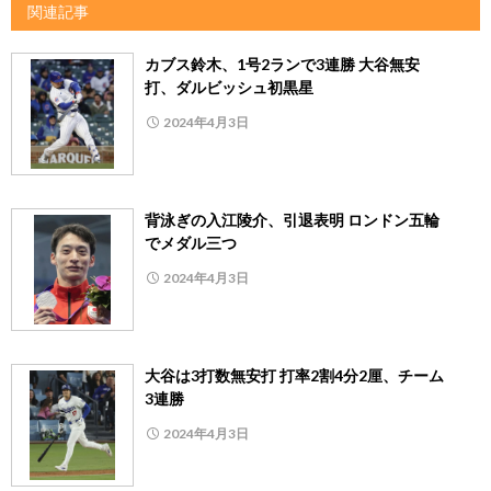
関連記事
カブス鈴木、1号2ランで3連勝 大谷無安
打、ダルビッシュ初黒星
2024年4月3日
背泳ぎの入江陵介、引退表明 ロンドン五輪
でメダル三つ
2024年4月3日
大谷は3打数無安打 打率2割4分2厘、チーム
3連勝
2024年4月3日