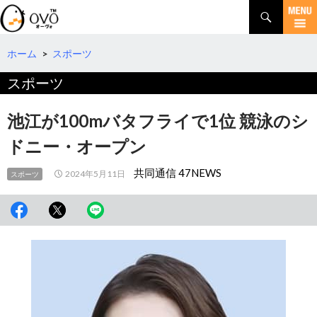
検
索
コ
ン
テ
ホーム
>
スポーツ
ン
スポーツ
ツ
へ
移
池江が100mバタフライで1位 競泳のシ
動
ドニー・オープン
共同通信 47NEWS
2024年5月11日
スポーツ