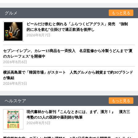
グルメ
もっと見る
ビールだけ飲むと倒れる「ふらつくビアグラス」発売 “強制
的に水を飲む”仕掛けで適正飲酒を後押し
2026年8月7日
セブン‐イレブン、カレー15商品を一斉投入 名店監修から冷製うどんまで“夏
のカレーフェス”を開催中
2026年8月6日
横浜高島屋で「韓国市場」がスタート 人気グルメから雑貨まで約30ブランド
が集結
2026年8月5日
ヘルスケア
もっと見る
現代書林から新刊『こんなときには、まず、漢方！』 漢方三
考塾の15人の医師や薬剤師が執筆
2026年8月5日