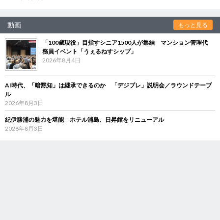
動画
もっと見る
「100歳現役」目指すシニア1500人が集結 マンション管理代
務員イベント「うぇるねすシップ」
2026年8月4日
AI時代、「暗黙知」は継承できるのか 「デジブレ」説明会／ラウンドテーブ
ル
2026年8月3日
紀伊勝浦の魅力を堪能 ホテル浦島、日昇館をリニューアル
2026年8月3日