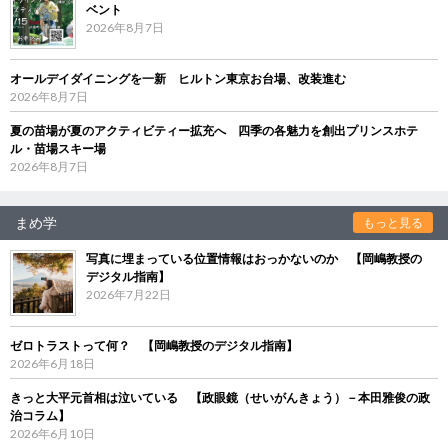
ベント
2026年8月7日
オールデイダイニングを一新 ヒルトン東京お台場、改装進む
2026年8月7日
夏の苗場が夏のアクティビティー拡充へ 四季の各魅力を創出プリンスホテ
ル・苗場スキー場
2026年8月7日
まめ学
もっと見る
写真に埋まっている位置情報はおっかないのか 【岡嶋教授の
デジタル指南】
2026年7月22日
ゼロトラストって何？ 【岡嶋教授のデジタル指南】
2026年6月18日
きっと大平元首相は泣いている 【政眼鏡（せいがんきょう）－本田雅俊の政
治コラム】
2026年6月10日