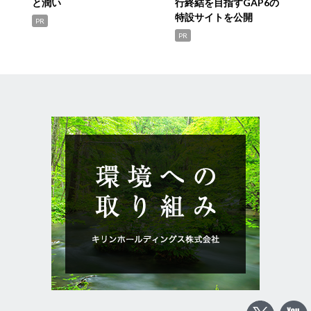
と潤い
行終結を目指すGAP6の
特設サイトを公開
PR
PR