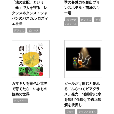
「法の支配」という
季の各魅力を創出プリ
「傘」で人を守る レ
ンスホテル・苗場スキ
クシスネクシス・ジャ
ー場
パンのパスカル ロズィ
,
,
,
おでかけ
ビジネス
ライ
エ社長
フスタイル
,
,
デジもの
ビジネス
カマキリを黄色い世界
ビールだけ飲むと倒れ
で育てたら いきもの
る「ふらつくビアグラ
観察の世界
ス」発売 “強制的に水
を飲む”仕掛けで適正飲
,
カルチャー
酒を後押し
,
,
グルメ
ライフスタイル