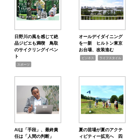
日野川の風を感じて絶
オールデイダイニング
品ジビエも満喫 鳥取
を一新 ヒルトン東京
のサイクリングイベン
お台場、改装進む
ト
,
,
ビジネス
ライフスタイル
,
スポーツ
AIは「手段」、最終責
夏の苗場が夏のアクテ
任は「人間の判断」
ィビティー拡充へ 四