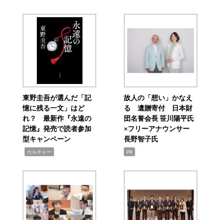
東野圭吾が選んだ「記
故人の「想い」かなえ
憶に残る一文」はど
る 遺贈寄付 日本財
れ？ 最新作『永遠の
団名誉会長 笹川陽平氏
記憶』発売で読者参加
×フリーアナウンサー
型キャンペーン
長野智子氏
,
カルチャー
PR