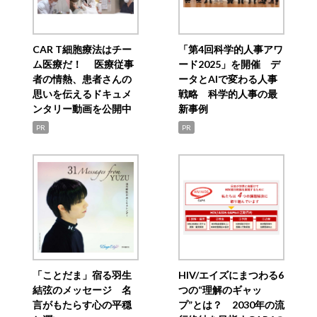
CAR T細胞療法はチー
「第4回科学的人事アワ
ム医療だ！ 医療従事
ード2025」を開催 デ
者の情熱、患者さんの
ータとAIで変わる人事
思いを伝えるドキュメ
戦略 科学的人事の最
ンタリー動画を公開中
新事例
PR
PR
「ことだま」宿る羽生
HIV/エイズにまつわる6
結弦のメッセージ 名
つの“理解のギャッ
言がもたらす心の平穏
プ”とは？ 2030年の流