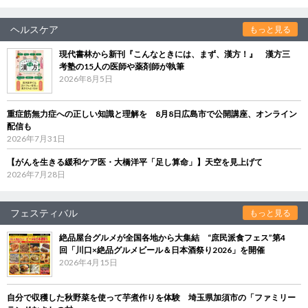
ヘルスケア
もっと見る
現代書林から新刊『こんなときには、まず、漢方！』 漢方三
考塾の15人の医師や薬剤師が執筆
2026年8月5日
重症筋無力症への正しい知識と理解を 8月8日広島市で公開講座、オンライン
配信も
2026年7月31日
【がんを生きる緩和ケア医・大橋洋平「足し算命」】天空を見上げて
2026年7月28日
フェスティバル
もっと見る
絶品屋台グルメが全国各地から大集結 “庶民派食フェス”第4
回「川口×絶品グルメビール＆日本酒祭り2026」を開催
2026年4月15日
自分で収穫した秋野菜を使って芋煮作りを体験 埼玉県加須市の「ファミリー