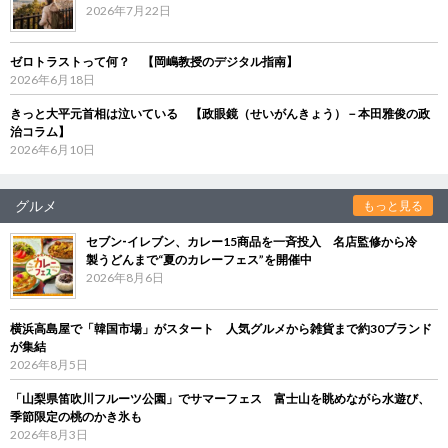
2026年7月22日
ゼロトラストって何？ 【岡嶋教授のデジタル指南】
2026年6月18日
きっと大平元首相は泣いている 【政眼鏡（せいがんきょう）－本田雅俊の政
治コラム】
2026年6月10日
グルメ
もっと見る
セブン‐イレブン、カレー15商品を一斉投入 名店監修から冷
製うどんまで“夏のカレーフェス”を開催中
2026年8月6日
横浜高島屋で「韓国市場」がスタート 人気グルメから雑貨まで約30ブランド
が集結
2026年8月5日
「山梨県笛吹川フルーツ公園」でサマーフェス 富士山を眺めながら水遊び、
季節限定の桃のかき氷も
2026年8月3日