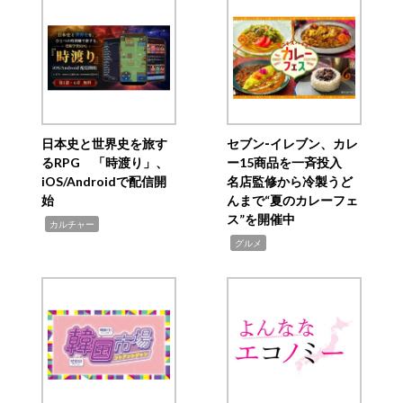
日本史と世界史を旅す
セブン‐イレブン、カレ
るRPG 「時渡り」、
ー15商品を一斉投入
iOS/Androidで配信開
名店監修から冷製うど
始
んまで“夏のカレーフェ
ス”を開催中
,
カルチャー
,
グルメ