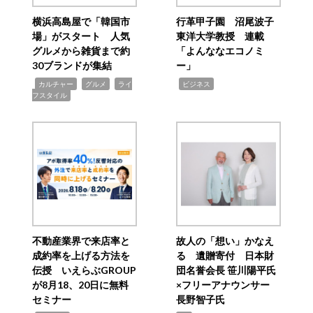
横浜高島屋で「韓国市
行革甲子園 沼尾波子
場」がスタート 人気
東洋大学教授 連載
グルメから雑貨まで約
「よんななエコノミ
30ブランドが集結
ー」
,
,
,
,
カルチャー
グルメ
ライ
ビジネス
フスタイル
不動産業界で来店率と
故人の「想い」かなえ
成約率を上げる方法を
る 遺贈寄付 日本財
伝授 いえらぶGROUP
団名誉会長 笹川陽平氏
が8月18、20日に無料
×フリーアナウンサー
セミナー
長野智子氏