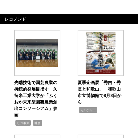
レコメンド
先端技術で園芸農業の
夏季企画展「秀吉・秀
持続的発展目指す 久
長と和歌山」 和歌山
留米工業大学が「ふく
市立博物館で8月8日か
おか未来型園芸農業創
ら
出コンソーシアム」参
,
カルチャー
画
,
,
ビジネス
社会