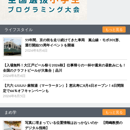
ライフスタイル
もっと見る
55年間、京の街を走り続けてきた車両 嵐山線・モボ301形、
運行開始55周年イベントを開催
2026年8月6日
【入場無料！大江戸ビール祭り2026秋】仕事帰りの一杯や週末の昼飲みにも！
全国のクラフトビールが大集合｜品川
2026年8月6日
【六六-LIULIU-麻辣湯（マーラータン）】恵比寿に8月6日オープン！6日間限
定で66％オフキャンペーンも
2026年8月5日
まめ学
もっと見る
写真に埋まっている位置情報はおっかないのか 【岡嶋教授の
デジタル指南】