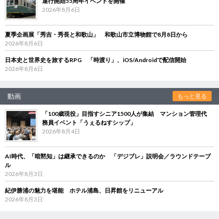
運行開始55周年イベントを開催
2026年8月6日
夏季企画展「秀吉・秀長と和歌山」 和歌山市立博物館で8月8日から
2026年8月6日
日本史と世界史を旅するRPG 「時渡り」、iOS/Androidで配信開始
2026年8月6日
動画
もっと見る
「100歳現役」目指すシニア1500人が集結 マンション管理代
務員イベント「うぇるねすシップ」
2026年8月4日
AI時代、「暗黙知」は継承できるのか 「デジブレ」説明会／ラウンドテーブ
ル
2026年8月3日
紀伊勝浦の魅力を堪能 ホテル浦島、日昇館をリニューアル
2026年8月3日