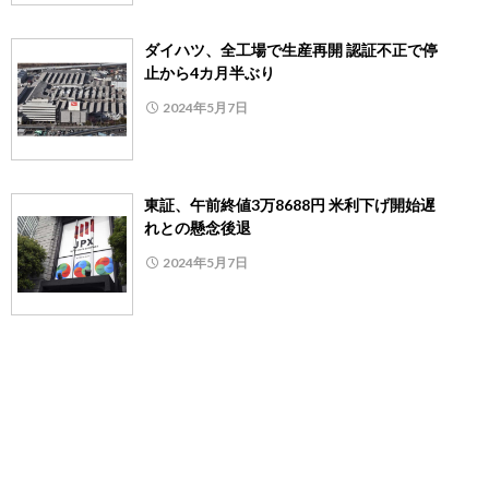
ダイハツ、全工場で生産再開 認証不正で停
止から4カ月半ぶり
2024年5月7日
東証、午前終値3万8688円 米利下げ開始遅
れとの懸念後退
2024年5月7日