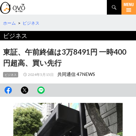
検
索
コ
ン
テ
ホーム
>
ビジネス
ン
ビジネス
ツ
へ
移
東証、午前終値は3万8491円 一時400
動
円超高、買い先行
共同通信 47NEWS
2024年5月15日
ビジネス