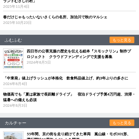
ランドむさしの村」
2025年11月4日
春だけじゃもったいないさくらの名所、加治川で秋のマルシェ
2025年10月23日
ふむふむ
もっと見る
四日市の公害克服の歴史を伝える絵本『スモックリン』制作プ
ロジェクト クラウドファンディングで支援を募集
2026年8月5日
「中東発」値上げラッシュが本格化 飲食料品値上げ、約3年ぶりの多さに
2026年8月4日
物価高でも「夏は家族で長距離ドライブ」 宿泊ドライブ予算4万円超、渋滞・
猛暑への備えも必須
2026年8月3日
カルチャー
もっと見る
55年間、京の街を走り続けてきた車両 嵐山線・モボ301形、