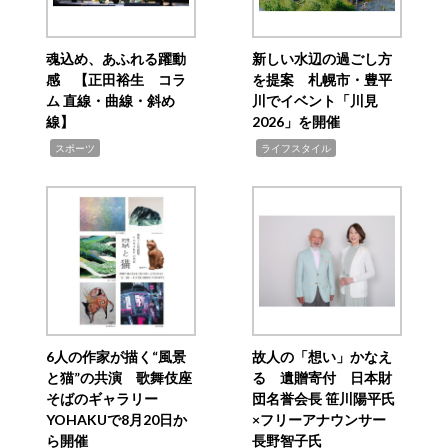
魂込め、あふれる躍動
新しい水辺の過ごし方
感 【正田裕生 コラ
を提案 札幌市・豊平
ム 直線・曲線・斜め
川でイベント「川見
線】
2026」を開催
,
,
スポーツ
ライフスタイル
6人の作家が描く“風景
故人の「想い」かなえ
と猫”の共演 歌舞伎座
る 遺贈寄付 日本財
そばのギャラリー
団名誉会長 笹川陽平氏
YOHAKUで8月20日か
×フリーアナウンサー
ら開催
長野智子氏