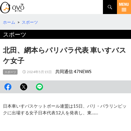
検
索
コ
ン
テ
ホーム
>
スポーツ
ン
スポーツ
ツ
へ
移
北田、網本らパリパラ代表 車いすバス
動
ケ女子
共同通信 47NEWS
2024年5月15日
スポーツ
日本車いすバスケットボール連盟は15日、パリ・パラリンピッ
クに出場する女子日本代表12人を発表し、東……