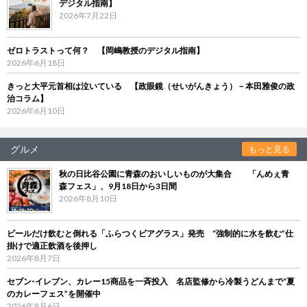
デジタル指南】
2026年7月22日
ゼロトラストって何？ 【岡嶋教授のデジタル指南】
2026年6月18日
きっと大平元首相は泣いている 【政眼鏡（せいがんきょう）－本田雅俊の政
治コラム】
2026年6月10日
グルメ
もっと見る
秋の日比谷公園に青森のおいしいものが大集合 「んめぇ青
森フェス」、9月18日から3日間
2026年8月10日
ビールだけ飲むと倒れる「ふらつくビアグラス」発売 “強制的に水を飲む”仕
掛けで適正飲酒を後押し
2026年8月7日
セブン‐イレブン、カレー15商品を一斉投入 名店監修から冷製うどんまで“夏
のカレーフェス”を開催中
2026年8月6日