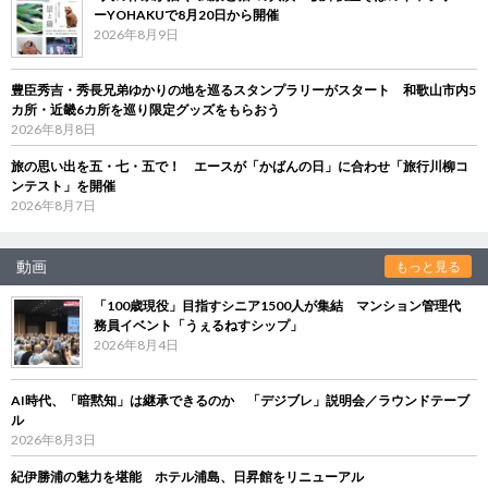
ーYOHAKUで8月20日から開催
2026年8月9日
豊臣秀吉・秀長兄弟ゆかりの地を巡るスタンプラリーがスタート 和歌山市内5
カ所・近畿6カ所を巡り限定グッズをもらおう
2026年8月8日
旅の思い出を五・七・五で！ エースが「かばんの日」に合わせ「旅行川柳コ
ンテスト」を開催
2026年8月7日
動画
もっと見る
「100歳現役」目指すシニア1500人が集結 マンション管理代
務員イベント「うぇるねすシップ」
2026年8月4日
AI時代、「暗黙知」は継承できるのか 「デジブレ」説明会／ラウンドテーブ
ル
2026年8月3日
紀伊勝浦の魅力を堪能 ホテル浦島、日昇館をリニューアル