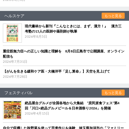
ヘルスケア
もっと見る
現代書林から新刊『こんなときには、まず、漢方！』 漢方三
考塾の15人の医師や薬剤師が執筆
2026年8月5日
重症筋無力症への正しい知識と理解を 8月8日広島市で公開講座、オンライン
配信も
2026年7月31日
【がんを生きる緩和ケア医・大橋洋平「足し算命」】天空を見上げて
2026年7月28日
フェスティバル
もっと見る
絶品屋台グルメが全国各地から大集結 “庶民派食フェス”第4
回「川口×絶品グルメビール＆日本酒祭り2026」を開催
2026年4月15日
自分で収穫した秋野菜を使って芋煮作りを体験 埼玉県加須市の「ファミリー