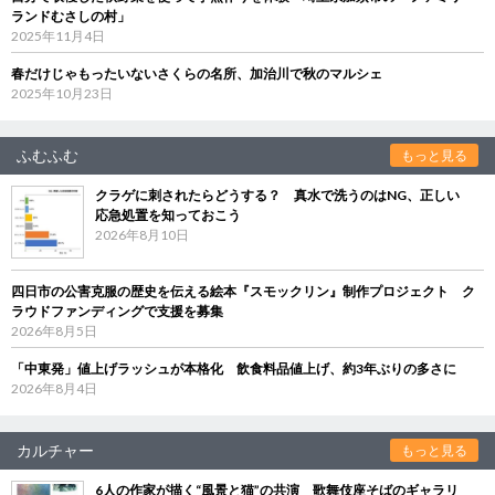
ランドむさしの村」
2025年11月4日
春だけじゃもったいないさくらの名所、加治川で秋のマルシェ
2025年10月23日
ふむふむ
もっと見る
クラゲに刺されたらどうする？ 真水で洗うのはNG、正しい
応急処置を知っておこう
2026年8月10日
四日市の公害克服の歴史を伝える絵本『スモックリン』制作プロジェクト ク
ラウドファンディングで支援を募集
2026年8月5日
「中東発」値上げラッシュが本格化 飲食料品値上げ、約3年ぶりの多さに
2026年8月4日
カルチャー
もっと見る
6人の作家が描く“風景と猫”の共演 歌舞伎座そばのギャラリ