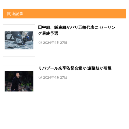
関連記事
田中組、飯束組がパリ五輪代表に セーリン
グ最終予選
2024年4月27日
リバプール来季監督合意か 遠藤航が所属
2024年4月27日