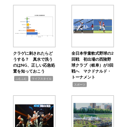
クラゲに刺されたらど
全日本学童軟式野球の2
うする？ 真水で洗う
回戦 初出場の西陵野
のはNG、正しい応急処
球クラブ（岐阜）が3回
置を知っておこう
戦へ マクドナルド・
トーナメント
,
,
ふむふむ
ライフスタイル
,
スポーツ