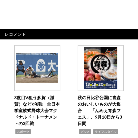
レコメンド
3度目V狙う多賀（滋
秋の日比谷公園に青森
賀）などが8強 全日本
のおいしいものが大集
学童軟式野球大会マク
合 「んめぇ青森フ
ドナルド・トーナメン
ェス」、9月18日から3
トの3回戦
日間
,
,
,
スポーツ
グルメ
ライフスタイル