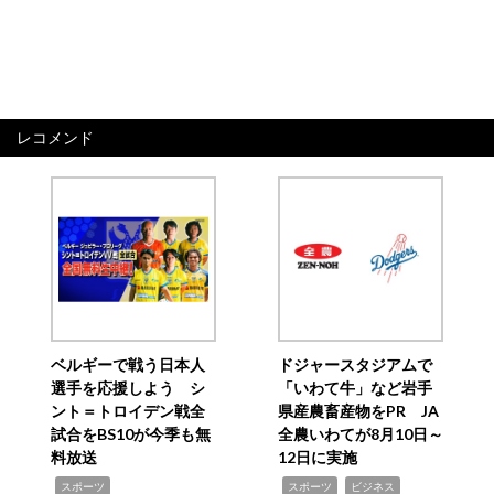
レコメンド
ベルギーで戦う日本人
ドジャースタジアムで
選手を応援しよう シ
「いわて牛」など岩手
ント＝トロイデン戦全
県産農畜産物をPR JA
試合をBS10が今季も無
全農いわてが8月10日～
料放送
12日に実施
,
,
,
スポーツ
スポーツ
ビジネス