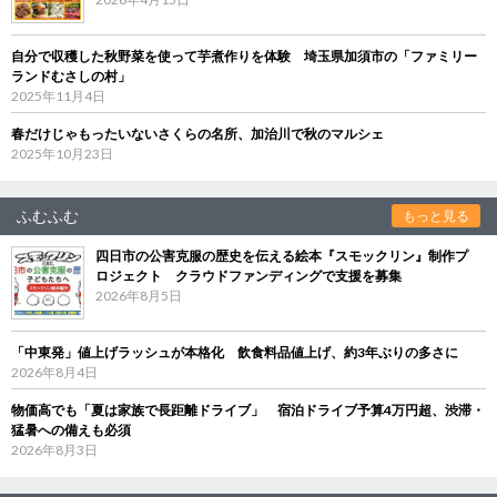
自分で収穫した秋野菜を使って芋煮作りを体験 埼玉県加須市の「ファミリー
ランドむさしの村」
2025年11月4日
春だけじゃもったいないさくらの名所、加治川で秋のマルシェ
2025年10月23日
ふむふむ
もっと見る
四日市の公害克服の歴史を伝える絵本『スモックリン』制作プ
ロジェクト クラウドファンディングで支援を募集
2026年8月5日
「中東発」値上げラッシュが本格化 飲食料品値上げ、約3年ぶりの多さに
2026年8月4日
物価高でも「夏は家族で長距離ドライブ」 宿泊ドライブ予算4万円超、渋滞・
猛暑への備えも必須
2026年8月3日