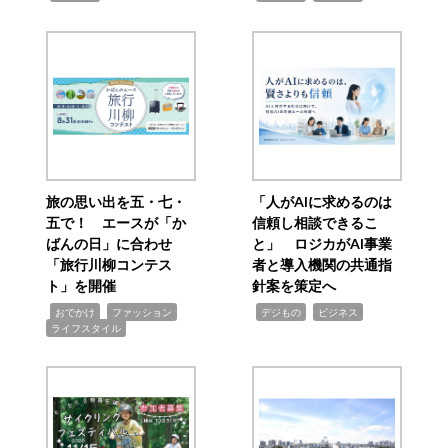
旅の思い出を五・七・
「人がAIに求めるのは
五で！ エースが「か
信頼し相談できるこ
ばんの日」に合わせ
と」 ロジカがAI事業
「旅行川柳コンテス
者と導入機関の共通指
ト」を開催
針案を策定へ
,
,
,
,
,
おでかけ
ファッション
デジもの
ビジネス
ライフスタイル