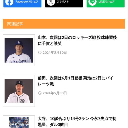
関連記事
山本、次回は2日のロッキーズ戦 投球練習後
に千賀と談笑
2024年5月30日
前田、次回は6月1日登板 菊池は2日にパイ
レーツ戦
2024年5月30日
大谷、10試合ぶり14号2ラン 今永7失点で初
黒星、ダル3敗目