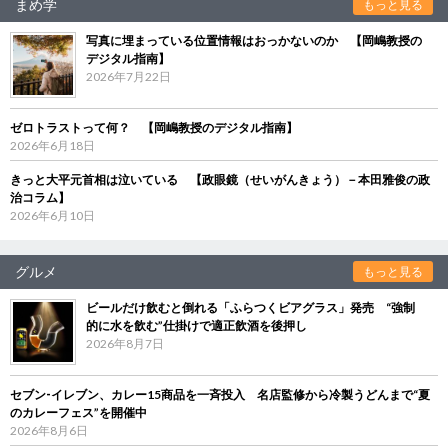
まめ学
もっと見る
写真に埋まっている位置情報はおっかないのか 【岡嶋教授の
デジタル指南】
2026年7月22日
ゼロトラストって何？ 【岡嶋教授のデジタル指南】
2026年6月18日
きっと大平元首相は泣いている 【政眼鏡（せいがんきょう）－本田雅俊の政
治コラム】
2026年6月10日
グルメ
もっと見る
ビールだけ飲むと倒れる「ふらつくビアグラス」発売 “強制
的に水を飲む”仕掛けで適正飲酒を後押し
2026年8月7日
セブン‐イレブン、カレー15商品を一斉投入 名店監修から冷製うどんまで“夏
のカレーフェス”を開催中
2026年8月6日