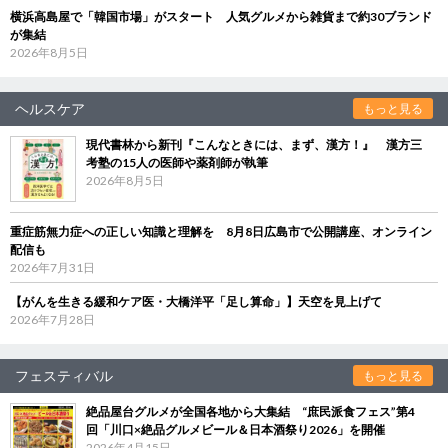
横浜高島屋で「韓国市場」がスタート 人気グルメから雑貨まで約30ブランド
が集結
2026年8月5日
ヘルスケア
もっと見る
現代書林から新刊『こんなときには、まず、漢方！』 漢方三
考塾の15人の医師や薬剤師が執筆
2026年8月5日
重症筋無力症への正しい知識と理解を 8月8日広島市で公開講座、オンライン
配信も
2026年7月31日
【がんを生きる緩和ケア医・大橋洋平「足し算命」】天空を見上げて
2026年7月28日
フェスティバル
もっと見る
絶品屋台グルメが全国各地から大集結 “庶民派食フェス”第4
回「川口×絶品グルメビール＆日本酒祭り2026」を開催
2026年4月15日