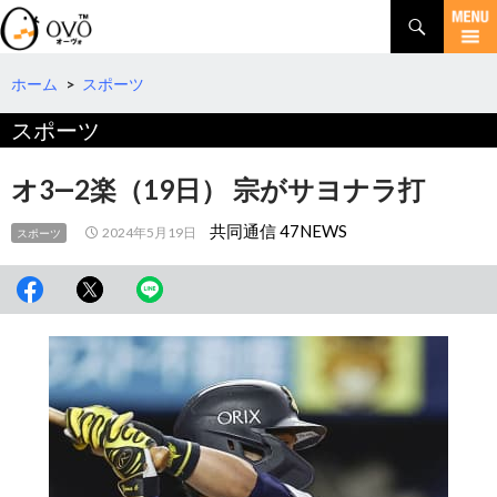
検
索
コ
ン
テ
ホーム
>
スポーツ
ン
スポーツ
ツ
へ
移
オ3―2楽（19日） 宗がサヨナラ打
動
共同通信 47NEWS
2024年5月19日
スポーツ