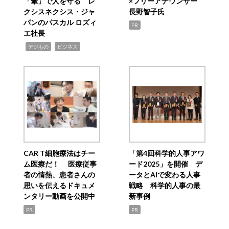
「傘」で人を守る レ
×フリーアナウンサー
クシスネクシス・ジャ
長野智子氏
パンのパスカル ロズィ
PR
エ社長
,
,
デジもの
ビジネス
CAR T細胞療法はチー
「第4回科学的人事アワ
ム医療だ！ 医療従事
ード2025」を開催 デ
者の情熱、患者さんの
ータとAIで変わる人事
思いを伝えるドキュメ
戦略 科学的人事の最
ンタリー動画を公開中
新事例
PR
PR