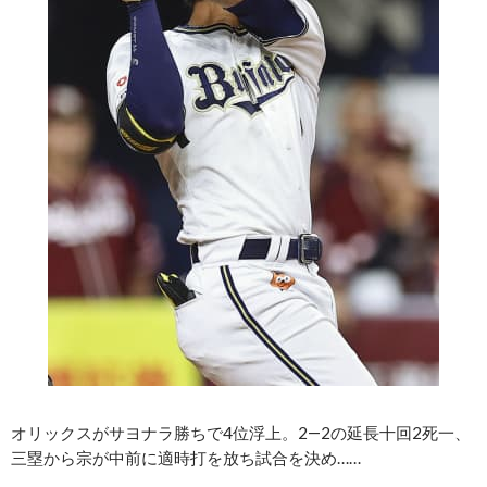
オリックスがサヨナラ勝ちで4位浮上。2―2の延長十回2死一、
三塁から宗が中前に適時打を放ち試合を決め……