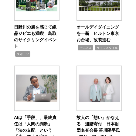
日野川の風を感じて絶
オールデイダイニング
品ジビエも満喫 鳥取
を一新 ヒルトン東京
のサイクリングイベン
お台場、改装進む
ト
,
,
ビジネス
ライフスタイル
,
スポーツ
AIは「手段」、最終責
故人の「想い」かなえ
任は「人間の判断」
る 遺贈寄付 日本財
「法の支配」という
団名誉会長 笹川陽平氏