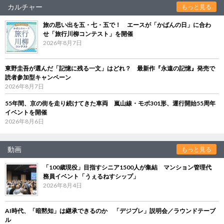
カルチャー
もっと見る
旅の思い出を五・七・五で！ エースが「かばんの日」に合わ
せ「旅行川柳コンテスト」を開催
2026年8月7日
東野圭吾が選んだ「記憶に残る一文」はどれ？ 最新作『永遠の記憶』発売で
読者参加型キャンペーン
2026年8月7日
55年間、京の街を走り続けてきた車両 嵐山線・モボ301形、運行開始55周年
イベントを開催
2026年8月6日
動画
もっと見る
「100歳現役」目指すシニア1500人が集結 マンション管理代
務員イベント「うぇるねすシップ」
2026年8月4日
AI時代、「暗黙知」は継承できるのか 「デジブレ」説明会／ラウンドテーブ
ル