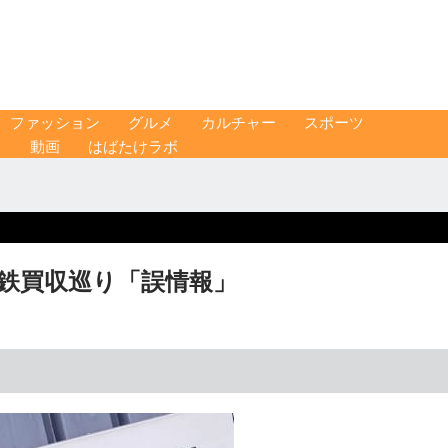
ファッション
グルメ
カルチャー
スポーツ
ス
動画
はばたけラボ
製鉄買収巡り「誤情報」