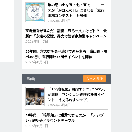
旅の思い出を五・七・五で！ エー
スが「かばんの日」に合わせ「旅行
川柳コンテスト」を開催
2026年8月7日
東野圭吾が選んだ「記憶に残る一文」はどれ？ 最
新作『永遠の記憶』発売で読者参加型キャンペーン
2026年8月7日
55年間、京の街を走り続けてきた車両 嵐山線・モ
ボ301形、運行開始55周年イベントを開催
2026年8月6日
動画
もっと見る
「100歳現役」目指すシニア1500人
が集結 マンション管理代務員イベ
ント「うぇるねすシップ」
2026年8月4日
AI時代、「暗黙知」は継承できるのか 「デジブ
レ」説明会／ラウンドテーブル
2026年8月3日