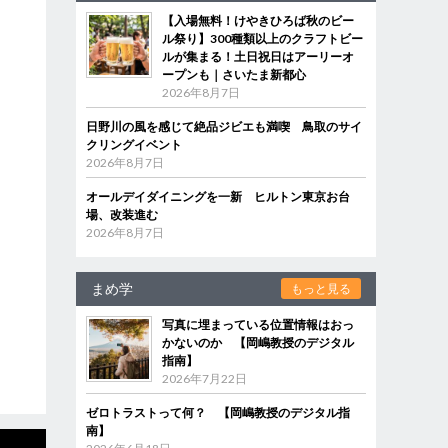
【入場無料！けやきひろば秋のビー
ル祭り】300種類以上のクラフトビー
ルが集まる！土日祝日はアーリーオ
ープンも｜さいたま新都心
2026年8月7日
日野川の風を感じて絶品ジビエも満喫 鳥取のサイ
クリングイベント
2026年8月7日
オールデイダイニングを一新 ヒルトン東京お台
場、改装進む
2026年8月7日
まめ学
もっと見る
写真に埋まっている位置情報はおっ
かないのか 【岡嶋教授のデジタル
指南】
2026年7月22日
ゼロトラストって何？ 【岡嶋教授のデジタル指
南】