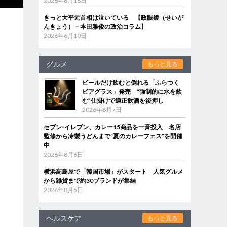
2026年6月18日
きっと大平元首相は泣いている 【政眼鏡（せいが
んきょう）－本田雅俊の政治コラム】
2026年6月10日
グルメ
もっと見る
ビールだけ飲むと倒れる「ふらつく
ビアグラス」発売 “強制的に水を飲
む”仕掛けで適正飲酒を後押し
2026年8月7日
セブン‐イレブン、カレー15商品を一斉投入 名店
監修から冷製うどんまで“夏のカレーフェス”を開催
中
2026年8月6日
横浜高島屋で「韓国市場」がスタート 人気グルメ
から雑貨まで約30ブランドが集結
2026年8月5日
ヘルスケア
もっと見る