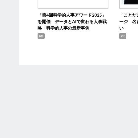
「第4回科学的人事アワード2025」
「ことだ
を開催 データとAIで変わる人事戦
ージ 名
略 科学的人事の最新事例
い
PR
PR