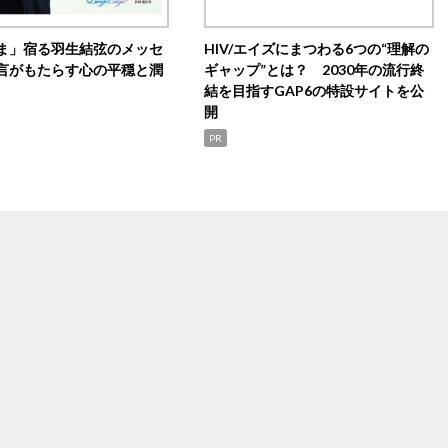
ま」宿る羽生結弦のメッセ
HIV/エイズにまつわる6つの“理解の
言がもたらす心の平穏と潤
ギャップ”とは？ 2030年の流行終
結を目指すGAP6の特設サイトを公
開
PR