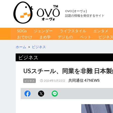
OVO [オーヴォ]
話題の情報を発信するサイト
コンテンツへ移動
検
SDGs
ジェンダー
ライフスタイル
エンタメ
索
おでかけ
まめ学
デジもの
ペット
ビジネ
ホーム
>
ビジネス
ビジネス
USスチール、同業を非難 日本
共同通信 47NEWS
2024年5月22日
ビジネス