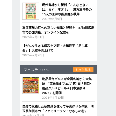
現代書林から新刊『こんなときに
は、まず、漢方！』 漢方三考塾の
15人の医師や薬剤師が執筆
2026年8月5日
重症筋無力症への正しい知識と理解を 8月8日広島
市で公開講座、オンライン配信も
2026年7月31日
【がんを生きる緩和ケア医・大橋洋平「足し算
命」】天空を見上げて
2026年7月28日
フェスティバル
もっと見る
絶品屋台グルメが全国各地から大集
結 “庶民派食フェス”第4回「川口×
絶品グルメビール＆日本酒祭り
2026」を開催
2026年4月15日
自分で収穫した秋野菜を使って芋煮作りを体験 埼
玉県加須市の「ファミリーランドむさしの村」
2025年11月4日