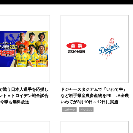
で戦う日本人選手を応援し
ドジャースタジアムで「いわて牛」
ント＝トロイデン戦全試合
など岩手県産農畜産物をPR JA全農
0が今季も無料放送
いわてが8月10日～12日に実施
,
,
スポーツ
ビジネス