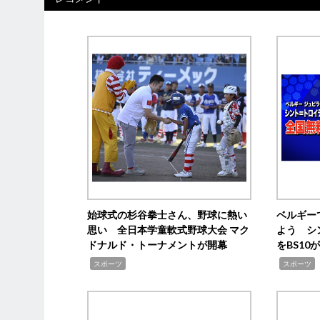
始球式の杉谷拳士さん、野球に熱い
ベルギー
思い 全日本学童軟式野球大会 マク
よう シ
ドナルド・トーナメントが開幕
をBS1
,
,
スポーツ
スポーツ