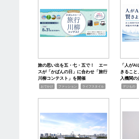
旅の思い出を五・七・五で！ エー
「人がA
スが「かばんの日」に合わせ「旅行
きること
川柳コンテスト」を開催
入機関の
,
,
,
,
,
おでかけ
ファッション
ライフスタイル
デジもの