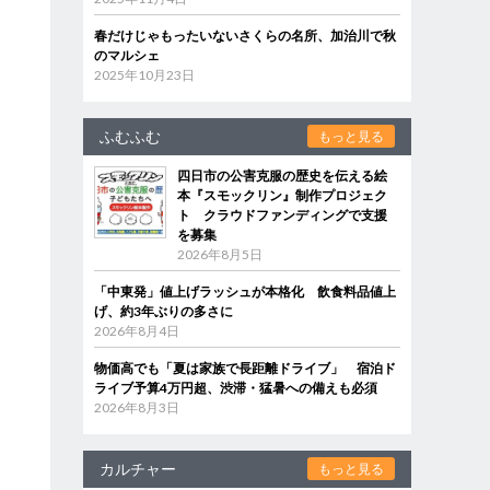
春だけじゃもったいないさくらの名所、加治川で秋
のマルシェ
2025年10月23日
ふむふむ
もっと見る
四日市の公害克服の歴史を伝える絵
本『スモックリン』制作プロジェク
ト クラウドファンディングで支援
を募集
2026年8月5日
「中東発」値上げラッシュが本格化 飲食料品値上
げ、約3年ぶりの多さに
2026年8月4日
物価高でも「夏は家族で長距離ドライブ」 宿泊ド
ライブ予算4万円超、渋滞・猛暑への備えも必須
2026年8月3日
カルチャー
もっと見る