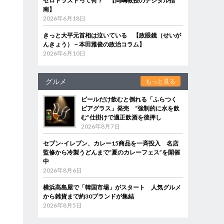
ゼロトラストって何？ 【岡嶋教授のデジタル指
南】
2026年6月18日
きっと大平元首相は泣いている 【政眼鏡（せいが
んきょう）－本田雅俊の政治コラム】
2026年6月10日
グルメ
もっと見る
ビールだけ飲むと倒れる「ふらつく
ビアグラス」発売 “強制的に水を飲
む”仕掛けで適正飲酒を後押し
2026年8月7日
セブン‐イレブン、カレー15商品を一斉投入 名店
監修から冷製うどんまで“夏のカレーフェス”を開催
中
2026年8月6日
横浜高島屋で「韓国市場」がスタート 人気グルメ
から雑貨まで約30ブランドが集結
2026年8月5日