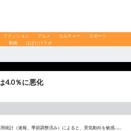
ファッション
グルメ
カルチャー
スポーツ
ス
動画
はばたけラボ
は4.0％に悪化
雇用統計（速報、季節調整済み）によると、景気動向を敏感……