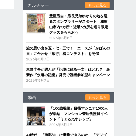
カルチャー
もっと見る
豊臣秀吉・秀長兄弟ゆかりの地を巡
るスタンプラリーがスタート 和歌
山市内5カ所・近畿6カ所を巡り限定
グッズをもらおう
2026年8月8日
旅の思い出を五・七・五で！ エースが「かばんの
日」に合わせ「旅行川柳コンテスト」を開催
2026年8月7日
東野圭吾が選んだ「記憶に残る一文」はどれ？ 最
新作『永遠の記憶』発売で読者参加型キャンペーン
2026年8月7日
動画
もっと見る
「100歳現役」目指すシニア1500人
が集結 マンション管理代務員イベ
ント「うぇるねすシップ」
2026年8月4日
AI時代、「暗黙知」は継承できるのか 「デジブ