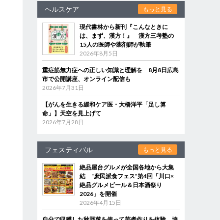
ヘルスケア
もっと見る
現代書林から新刊『こんなときに
は、まず、漢方！』 漢方三考塾の
15人の医師や薬剤師が執筆
2026年8月5日
重症筋無力症への正しい知識と理解を 8月8日広島
市で公開講座、オンライン配信も
2026年7月31日
【がんを生きる緩和ケア医・大橋洋平「足し算
命」】天空を見上げて
2026年7月28日
フェスティバル
もっと見る
絶品屋台グルメが全国各地から大集
結 “庶民派食フェス”第4回「川口×
絶品グルメビール＆日本酒祭り
2026」を開催
2026年4月15日
自分で収穫した秋野菜を使って芋煮作りを体験 埼