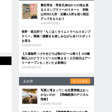
豊臣秀吉・秀長兄弟ゆかりの地を巡
るスタンプラリーがスタート 和歌
山市内5カ所・近畿6カ所を巡り限定
グッズをもらおう
2026年8月8日
長野・筑北村で「ちくほくタイムトラベルスタンプ
ラリー」開催！謎解きを楽しみながら全17スポット
を巡る
2026年8月8日
【入場無料！けやきひろば秋のビール祭り】300種
類以上のクラフトビールが集まる！土日祝日はアー
リーオープンも｜さいたま新都心
2026年8月7日
まめ学
もっと見る
写真に埋まっている位置情報はおっ
かないのか 【岡嶋教授のデジタル
指南】
2026年7月22日