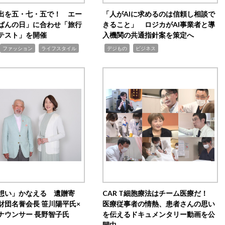
出を五・七・五で！ エー
「人がAIに求めるのは信頼し相談で
ばんの日」に合わせ「旅行
きること」 ロジカがAI事業者と導
テスト」を開催
入機関の共通指針案を策定へ
,
,
,
ファッション
ライフスタイル
デジもの
ビジネス
想い」かなえる 遺贈寄
CAR T細胞療法はチーム医療だ！
財団名誉会長 笹川陽平氏×
医療従事者の情熱、患者さんの思い
ナウンサー 長野智子氏
を伝えるドキュメンタリー動画を公
開中