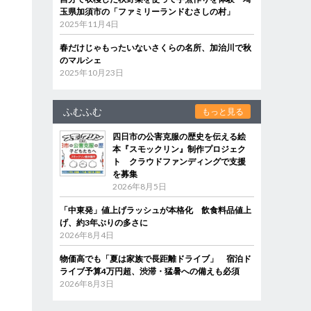
玉県加須市の「ファミリーランドむさしの村」
2025年11月4日
春だけじゃもったいないさくらの名所、加治川で秋
のマルシェ
2025年10月23日
ふむふむ
もっと見る
四日市の公害克服の歴史を伝える絵
本『スモックリン』制作プロジェク
ト クラウドファンディングで支援
を募集
2026年8月5日
「中東発」値上げラッシュが本格化 飲食料品値上
げ、約3年ぶりの多さに
2026年8月4日
物価高でも「夏は家族で長距離ドライブ」 宿泊ド
ライブ予算4万円超、渋滞・猛暑への備えも必須
2026年8月3日