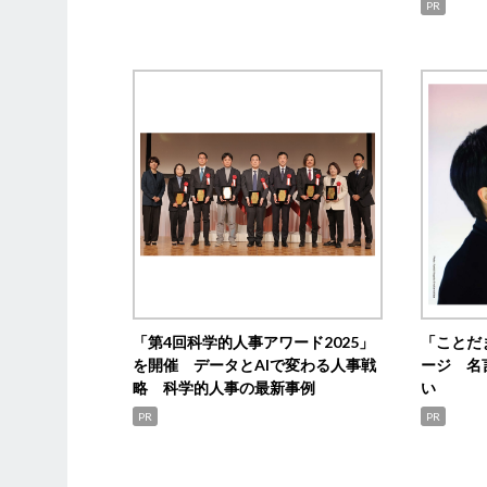
PR
「第4回科学的人事アワード2025」
「ことだ
を開催 データとAIで変わる人事戦
ージ 名
略 科学的人事の最新事例
い
PR
PR