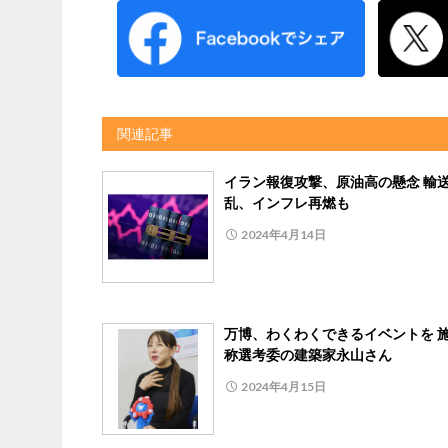
関連記事
イラン報復攻撃、原油高の懸念 輸
乱、インフレ再燃も
2024年4月14日
万博、わくわくできるイベントを 
称選考委の建築家永山さん
2024年4月15日