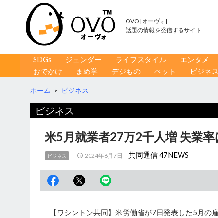
OVO [オーヴォ]
話題の情報を発信するサイト
コンテンツへ移動
検
SDGs
ジェンダー
ライフスタイル
エンタメ
索
おでかけ
まめ学
デジもの
ペット
ビジネ
ホーム
>
ビジネス
ビジネス
米5月就業者27万2千人増 失業率
共同通信 47NEWS
2024年6月7日
ビジネス
【ワシントン共同】米労働省が7日発表した5月の