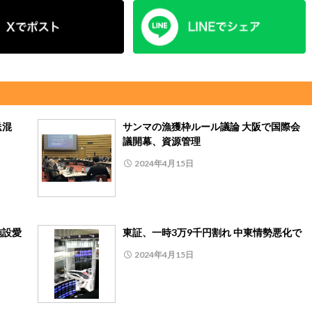
送混
サンマの漁獲枠ルール議論 大阪で国際会
議開幕、資源管理
2024年4月15日
施設愛
東証、一時3万9千円割れ 中東情勢悪化で
2024年4月15日