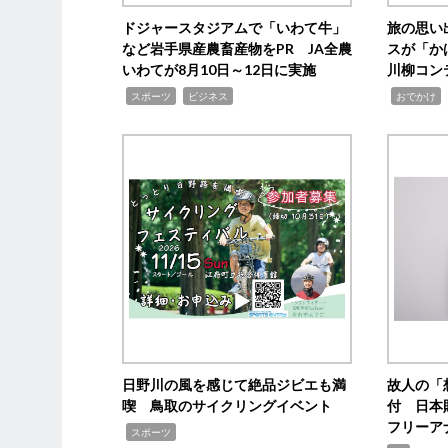
ドジャースタジアムで「いわて牛」
旅の思い
など岩手県産農畜産物をPR JA全農
スが「か
いわてが8月10日～12日に実施
川柳コン
,
,
,
,
スポーツ
ビジネス
おでかけ
日野川の風を感じて絶品ジビエも満
故人の「
喫 鳥取のサイクリングイベント
付 日本
フリーア
,
スポーツ