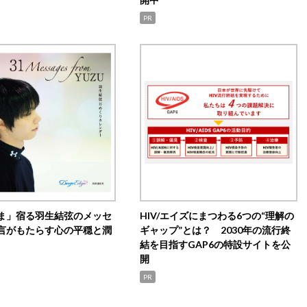
PR
ま」宿る羽生結弦のメッセ
HIV/エイズにまつわる6つの“理解の
言がもたらす心の平穏と潤
ギャップ”とは？ 2030年の流行終
結を目指すGAP6の特設サイトを公
開
PR