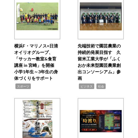
横浜F・マリノス×日清
先端技術で園芸農業の
オイリオグループ、
持続的発展目指す 久
「サッカー教室&食育
留米工業大学が「ふく
講座 in 宮崎」を開催
おか未来型園芸農業創
小学1年生～3年生の身
出コンソーシアム」参
体づくりをサポート
画
,
,
,
スポーツ
ビジネス
社会