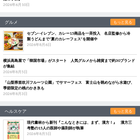
2026年6月10日
グルメ
もっと見る
セブン‐イレブン、カレー15商品を一斉投入 名店監修から冷
製うどんまで“夏のカレーフェス”を開催中
2026年8月6日
横浜高島屋で「韓国市場」がスタート 人気グルメから雑貨まで約30ブランド
が集結
2026年8月5日
「山梨県笛吹川フルーツ公園」でサマーフェス 富士山を眺めながら水遊び、
季節限定の桃のかき氷も
2026年8月3日
ヘルスケア
もっと見る
現代書林から新刊『こんなときには、まず、漢方！』 漢方三
考塾の15人の医師や薬剤師が執筆
2026年8月5日