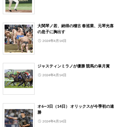
大関琴ノ若、納得の稽古 春巡業、元琴光喜
の息子に胸出す
2024年4月14日
ジャスティンミラノが優勝 競馬の皐月賞
2024年4月14日
オ6―3日（14日） オリックスが今季初の連
勝
2024年4月14日