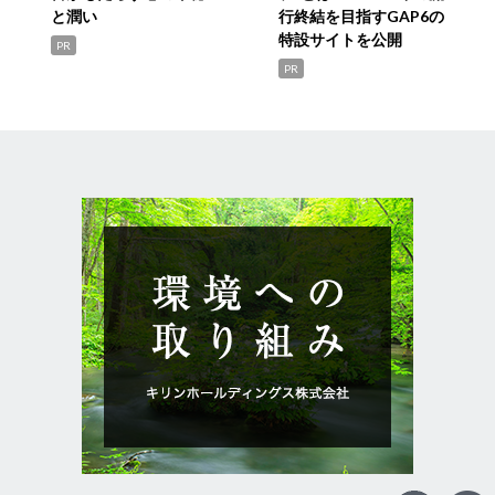
と潤い
行終結を目指すGAP6の
特設サイトを公開
PR
PR