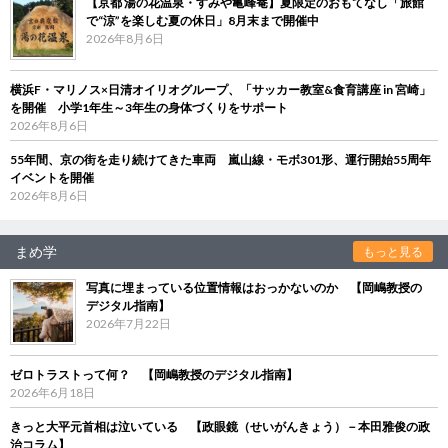
【京都 湯の花温泉・すみや亀峰菴】夏限定のおもてなし「旅館
で“涼”を楽しむ夏の休日」8月末まで開催中
2026年8月6日
横浜F・マリノス×日清オイリオグループ、「サッカー教室&食育講座 in 宮崎」
を開催 小学1年生～3年生の身体づくりをサポート
2026年8月6日
55年間、京の街を走り続けてきた車両 嵐山線・モボ301形、運行開始55周年
イベントを開催
2026年8月6日
まめ学
もっと見る
写真に埋まっている位置情報はおっかないのか 【岡嶋教授の
デジタル指南】
2026年7月22日
ゼロトラストって何？ 【岡嶋教授のデジタル指南】
2026年6月18日
きっと大平元首相は泣いている 【政眼鏡（せいがんきょう）－本田雅俊の政
治コラム】