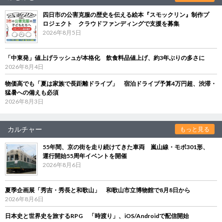
四日市の公害克服の歴史を伝える絵本『スモックリン』制作プ
ロジェクト クラウドファンディングで支援を募集
2026年8月5日
「中東発」値上げラッシュが本格化 飲食料品値上げ、約3年ぶりの多さに
2026年8月4日
物価高でも「夏は家族で長距離ドライブ」 宿泊ドライブ予算4万円超、渋滞・
猛暑への備えも必須
2026年8月3日
カルチャー
もっと見る
55年間、京の街を走り続けてきた車両 嵐山線・モボ301形、
運行開始55周年イベントを開催
2026年8月6日
夏季企画展「秀吉・秀長と和歌山」 和歌山市立博物館で8月8日から
2026年8月6日
日本史と世界史を旅するRPG 「時渡り」、iOS/Androidで配信開始