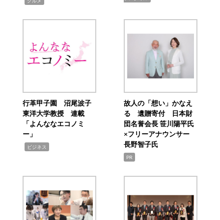
,
グルメ
行革甲子園 沼尾波子
故人の「想い」かなえ
東洋大学教授 連載
る 遺贈寄付 日本財
「よんななエコノミ
団名誉会長 笹川陽平氏
ー」
×フリーアナウンサー
長野智子氏
,
ビジネス
PR