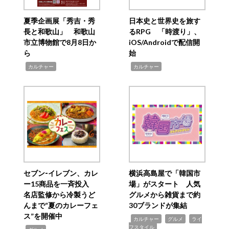
夏季企画展「秀吉・秀
日本史と世界史を旅す
長と和歌山」 和歌山
るRPG 「時渡り」、
市立博物館で8月8日か
iOS/Androidで配信開
ら
始
,
,
カルチャー
カルチャー
セブン‐イレブン、カレ
横浜高島屋で「韓国市
ー15商品を一斉投入
場」がスタート 人気
名店監修から冷製うど
グルメから雑貨まで約
んまで“夏のカレーフェ
30ブランドが集結
ス”を開催中
,
,
,
カルチャー
グルメ
ライ
フスタイル