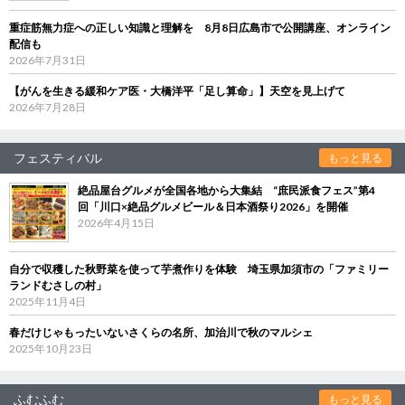
重症筋無力症への正しい知識と理解を 8月8日広島市で公開講座、オンライン
配信も
2026年7月31日
【がんを生きる緩和ケア医・大橋洋平「足し算命」】天空を見上げて
2026年7月28日
フェスティバル
もっと見る
絶品屋台グルメが全国各地から大集結 “庶民派食フェス”第4
回「川口×絶品グルメビール＆日本酒祭り2026」を開催
2026年4月15日
自分で収穫した秋野菜を使って芋煮作りを体験 埼玉県加須市の「ファミリー
ランドむさしの村」
2025年11月4日
春だけじゃもったいないさくらの名所、加治川で秋のマルシェ
2025年10月23日
ふむふむ
もっと見る