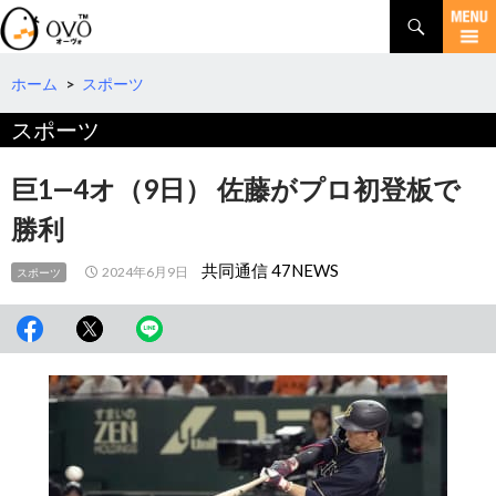
検
索
コ
ン
テ
ホーム
>
スポーツ
ン
スポーツ
ツ
へ
移
巨1―4オ（9日） 佐藤がプロ初登板で
動
勝利
共同通信 47NEWS
2024年6月9日
スポーツ