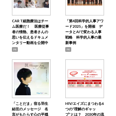
CAR T細胞療法はチー
「第4回科学的人事アワ
ム医療だ！ 医療従事
ード2025」を開催 デ
者の情熱、患者さんの
ータとAIで変わる人事
思いを伝えるドキュメ
戦略 科学的人事の最
ンタリー動画を公開中
新事例
PR
PR
「ことだま」宿る羽生
HIV/エイズにまつわる6
結弦のメッセージ 名
つの“理解のギャッ
言がもたらす心の平穏
プ”とは？ 2030年の流