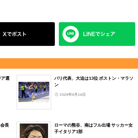
ジア選
パリ代表、大迫は13位 ボストン・マラソ
ン
2024年4月16日
ハ会長
ローマの熊谷、南はフル出場 サッカー女
子イタリア1部