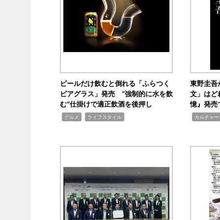
ビールだけ飲むと倒れる「ふらつく
東野圭吾
ビアグラス」発売 “強制的に水を飲
文」はど
む”仕掛けで適正飲酒を後押し
憶』発売
,
,
,
グルメ
ライフスタイル
カルチャー