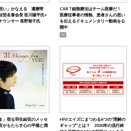
想い」かなえる 遺贈寄
CAR T細胞療法はチーム医療だ！
財団名誉会長 笹川陽平氏×
医療従事者の情熱、患者さんの思い
ナウンサー 長野智子氏
を伝えるドキュメンタリー動画を公
開中
PR
ま」宿る羽生結弦のメッセ
HIV/エイズにまつわる6つの“理解の
言がもたらす心の平穏と潤
ギャップ”とは？ 2030年の流行終