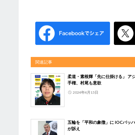
関連記事
柔道・素根輝「先に仕掛ける」 ア
手権、村尾も意欲
2024年4月15日
五輪を「平和の象徴」に IOCバッ
が訴え