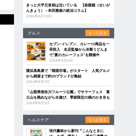
きっと大平元首相は泣いている 【政眼鏡（せいが
んきょう）－本田雅俊の政治コラム】
2026年6月10日
グルメ
もっと見る
セブン‐イレブン、カレー15商品を一
斉投入 名店監修から冷製うどんま
で“夏のカレーフェス”を開催中
2026年8月6日
横浜高島屋で「韓国市場」がスタート 人気グルメ
から雑貨まで約30ブランドが集結
2026年8月5日
「山梨県笛吹川フルーツ公園」でサマーフェス 富
士山を眺めながら水遊び、季節限定の桃のかき氷も
2026年8月3日
ヘルスケア
もっと見る
現代書林から新刊『こんなときに