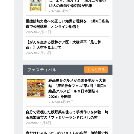
は、まず、漢方！』 漢方三考塾の
15人の医師や薬剤師が執筆
2026年8月5日
重症筋無力症への正しい知識と理解を 8月8日広島
市で公開講座、オンライン配信も
2026年7月31日
【がんを生きる緩和ケア医・大橋洋平「足し算
命」】天空を見上げて
2026年7月28日
フェスティバル
もっと見る
絶品屋台グルメが全国各地から大集
結 “庶民派食フェス”第4回「川口×
絶品グルメビール＆日本酒祭り
2026」を開催
2026年4月15日
自分で収穫した秋野菜を使って芋煮作りを体験 埼
玉県加須市の「ファミリーランドむさしの村」
2025年11月4日
春だけじゃもったいないさくらの名所、加治川で秋