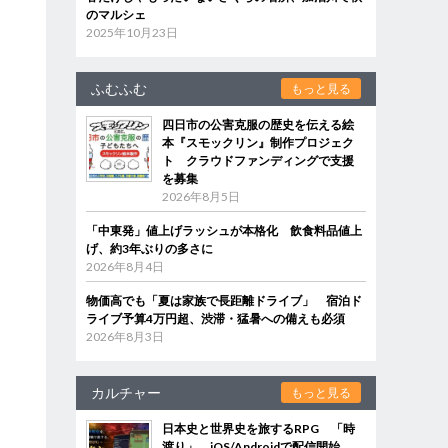
のマルシェ
2025年10月23日
ふむふむ
もっと見る
四日市の公害克服の歴史を伝える絵
本『スモックリン』制作プロジェク
ト クラウドファンディングで支援
を募集
2026年8月5日
「中東発」値上げラッシュが本格化 飲食料品値上
げ、約3年ぶりの多さに
2026年8月4日
物価高でも「夏は家族で長距離ドライブ」 宿泊ド
ライブ予算4万円超、渋滞・猛暑への備えも必須
2026年8月3日
カルチャー
もっと見る
日本史と世界史を旅するRPG 「時
渡り」、iOS/Androidで配信開始