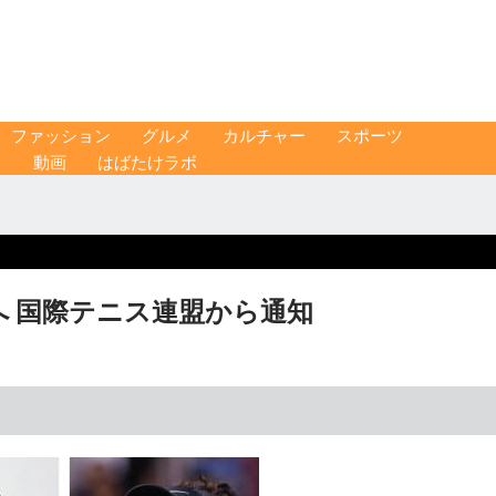
ファッション
グルメ
カルチャー
スポーツ
ス
動画
はばたけラボ
 国際テニス連盟から通知