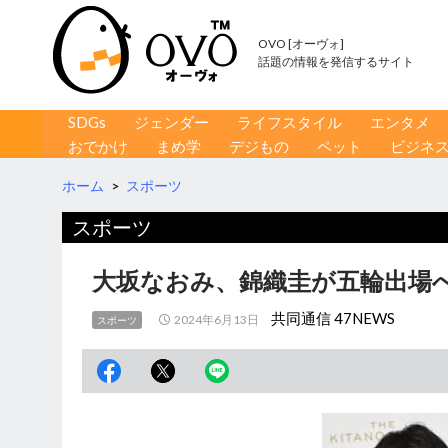
OVO [オーヴォ]
話題の情報を発信するサイト
コンテンツへ移動
検
SDGs
ジェンダー
ライフスタイル
エンタメ
索
おでかけ
まめ学
デジもの
ペット
ビジネ
ホーム
>
スポーツ
スポーツ
大坂なおみ、錦織圭が五輪出場へ
共同通信 47NEWS
2024年6月13日
スポーツ