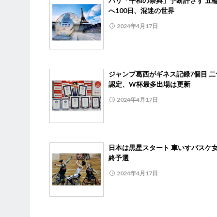
パリ「平和の祭典」予断許さず 五
へ100日、混迷の世界
2024年4月17日
ジャンプ葛西がギネス記録7個目 二
認定、W杯最多出場は更新
2024年4月17日
日本は黒星スタート 車いすバスケ
終予選
2024年4月17日