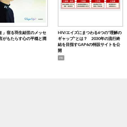
ま」宿る羽生結弦のメッセ
HIV/エイズにまつわる6つの“理解の
言がもたらす心の平穏と潤
ギャップ”とは？ 2030年の流行終
結を目指すGAP6の特設サイトを公
開
PR