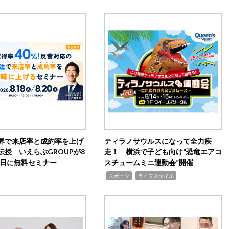
界で来店率と成約率を上げ
ティラノサウルスになって全力疾
伝授 いえらぶGROUPが8
走！ 横浜で子ども向け“恐竜エアコ
20日に無料セミナー
スチュームミニ運動会”開催
,
,
スポーツ
ライフスタイル