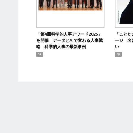
「第4回科学的人事アワード2025」
「ことだ
を開催 データとAIで変わる人事戦
ージ 名
略 科学的人事の最新事例
い
PR
PR