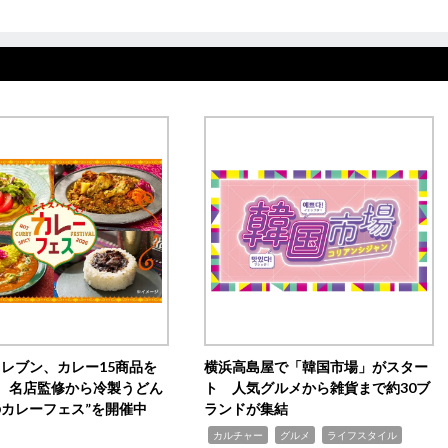
イレブン、カレー15商品を
横浜高島屋で「韓国市場」がスター
 名店監修から冷製うどん
ト 人気グルメから雑貨まで約30ブ
のカレーフェス”を開催中
ランドが集結
,
,
,
カルチャー
グルメ
ライフスタイル