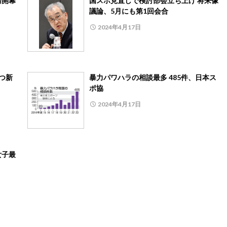
輪開幕
国スポ見直しで検討部会立ち上げ 将来像
議論、5月にも第1回会合
2024年4月17日
つ新
暴力パワハラの相談最多 485件、日本ス
ポ協
2024年4月17日
女子最