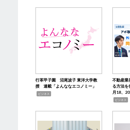
行革甲子園 沼尾波子 東洋大学教
不動産業
授 連載「よんななエコノミー」
る方法を
月18、
,
ビジネス
,
ビジネス