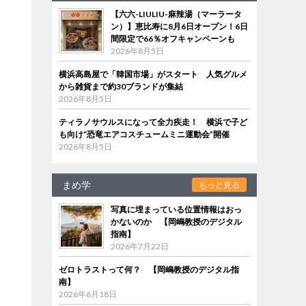
【六六-LIULIU-麻辣湯（マーラータ
ン）】恵比寿に8月6日オープン！6日
間限定で66％オフキャンペーンも
2026年8月5日
横浜高島屋で「韓国市場」がスタート 人気グルメ
から雑貨まで約30ブランドが集結
2026年8月5日
ティラノサウルスになって全力疾走！ 横浜で子ど
も向け“恐竜エアコスチュームミニ運動会”開催
2026年8月5日
まめ学
もっと見る
写真に埋まっている位置情報はおっ
かないのか 【岡嶋教授のデジタル
指南】
2026年7月22日
ゼロトラストって何？ 【岡嶋教授のデジタル指
南】
2026年6月18日