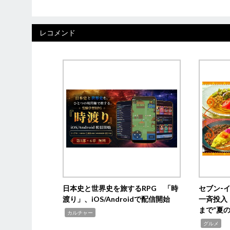
レコメンド
日本史と世界史を旅するRPG 「時
セブン‐
渡り」、iOS/Androidで配信開始
一斉投入
まで“夏
,
カルチャー
,
グルメ