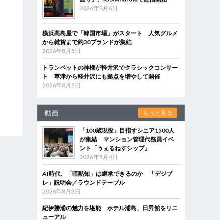
2026年8月6日
横浜高島屋で「韓国市場」がスタート 人気グルメ
から雑貨まで約30ブランドが集結
2026年8月5日
トランペットの神様が軽井沢でクラシックコンサー
ト 草津から軽井沢にも拠点を増やして開催
2026年8月5日
動画
もっと見る
「100歳現役」目指すシニア1500人
が集結 マンション管理代務員イベ
ント「うぇるねすシップ」
2026年8月4日
AI時代、「暗黙知」は継承できるのか 「デジブ
レ」説明会／ラウンドテーブル
2026年8月3日
紀伊勝浦の魅力を堪能 ホテル浦島、日昇館をリニ
ューアル