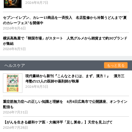
2026年8月7日
セブン‐イレブン、カレー15商品を一斉投入 名店監修から冷製うどんまで“夏
のカレーフェス”を開催中
2026年8月6日
横浜高島屋で「韓国市場」がスタート 人気グルメから雑貨まで約30ブランド
が集結
2026年8月5日
ヘルスケア
もっと見る
現代書林から新刊『こんなときには、まず、漢方！』 漢方三
考塾の15人の医師や薬剤師が執筆
2026年8月5日
重症筋無力症への正しい知識と理解を 8月8日広島市で公開講座、オンライン
配信も
2026年7月31日
【がんを生きる緩和ケア医・大橋洋平「足し算命」】天空を見上げて
2026年7月28日