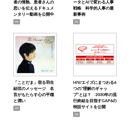
者の情熱、患者さんの
ータとAIで変わる人事
思いを伝えるドキュメ
戦略 科学的人事の最
ンタリー動画を公開中
新事例
PR
PR
「ことだま」宿る羽生
HIV/エイズにまつわる6
結弦のメッセージ 名
つの“理解のギャッ
言がもたらす心の平穏
プ”とは？ 2030年の流
と潤い
行終結を目指すGAP6の
特設サイトを公開
PR
PR