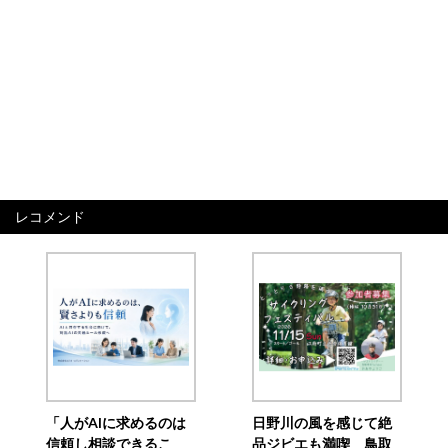
レコメンド
「人がAIに求めるのは
日野川の風を感じて絶
信頼し相談できるこ
品ジビエも満喫 鳥取