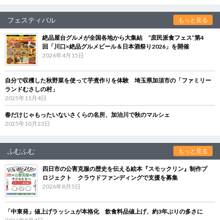
フェスティバル
もっと見る
絶品屋台グルメが全国各地から大集結 “庶民派食フェス”第4
回「川口×絶品グルメビール＆日本酒祭り2026」を開催
2026年4月15日
自分で収穫した秋野菜を使って芋煮作りを体験 埼玉県加須市の「ファミリー
ランドむさしの村」
2025年11月4日
春だけじゃもったいないさくらの名所、加治川で秋のマルシェ
2025年10月23日
ふむふむ
もっと見る
四日市の公害克服の歴史を伝える絵本『スモックリン』制作プ
ロジェクト クラウドファンディングで支援を募集
2026年8月5日
「中東発」値上げラッシュが本格化 飲食料品値上げ、約3年ぶりの多さに