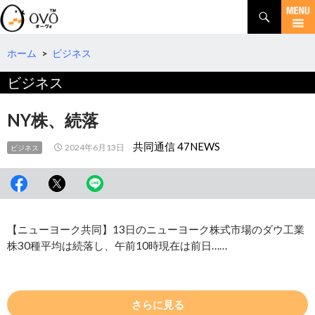
検
索
コ
ン
テ
ホーム
>
ビジネス
ン
ビジネス
ツ
へ
移
NY株、続落
動
共同通信 47NEWS
2024年6月13日
ビジネス
【ニューヨーク共同】13日のニューヨーク株式市場のダウ工業
株30種平均は続落し、午前10時現在は前日……
さらに見る