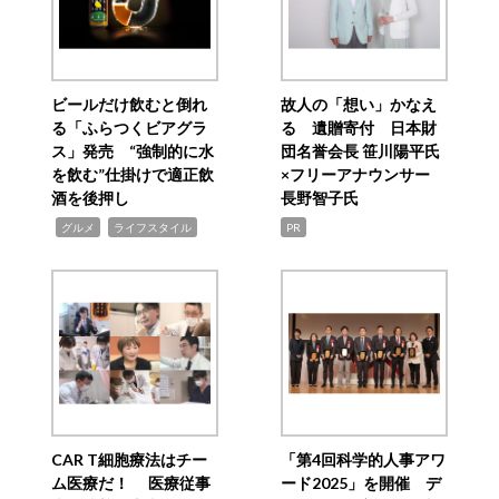
ビールだけ飲むと倒れ
故人の「想い」かなえ
る「ふらつくビアグラ
る 遺贈寄付 日本財
ス」発売 “強制的に水
団名誉会長 笹川陽平氏
を飲む”仕掛けで適正飲
×フリーアナウンサー
酒を後押し
長野智子氏
,
,
グルメ
ライフスタイル
PR
CAR T細胞療法はチー
「第4回科学的人事アワ
ム医療だ！ 医療従事
ード2025」を開催 デ