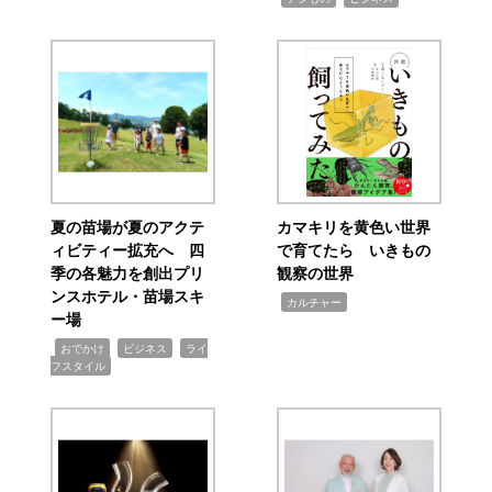
夏の苗場が夏のアクテ
カマキリを黄色い世界
ィビティー拡充へ 四
で育てたら いきもの
季の各魅力を創出プリ
観察の世界
ンスホテル・苗場スキ
,
カルチャー
ー場
,
,
,
おでかけ
ビジネス
ライ
フスタイル