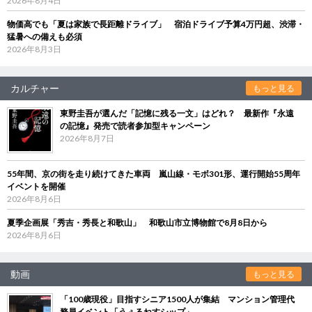
2026年8月4日
物価高でも「夏は家族で長距離ドライブ」 宿泊ドライブ予算4万円超、渋滞・
猛暑への備えも必須
2026年8月3日
カルチャー
もっと見る
東野圭吾が選んだ「記憶に残る一文」はどれ？ 最新作『永遠
の記憶』発売で読者参加型キャンペーン
2026年8月7日
55年間、京の街を走り続けてきた車両 嵐山線・モボ301形、運行開始55周年
イベントを開催
2026年8月6日
夏季企画展「秀吉・秀長と和歌山」 和歌山市立博物館で8月8日から
2026年8月6日
動画
もっと見る
「100歳現役」目指すシニア1500人が集結 マンション管理代
務員イベント「うぇるねすシップ」