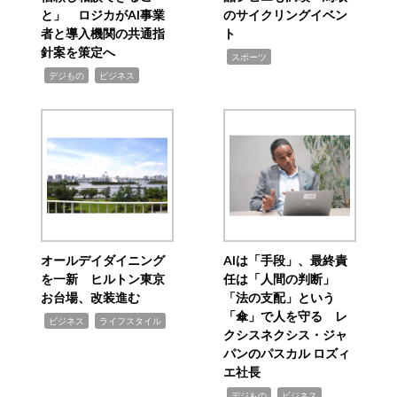
と」 ロジカがAI事業
のサイクリングイベン
者と導入機関の共通指
ト
針案を策定へ
,
スポーツ
,
,
デジもの
ビジネス
オールデイダイニング
AIは「手段」、最終責
を一新 ヒルトン東京
任は「人間の判断」
お台場、改装進む
「法の支配」という
「傘」で人を守る レ
,
,
ビジネス
ライフスタイル
クシスネクシス・ジャ
パンのパスカル ロズィ
エ社長
,
,
デジもの
ビジネス