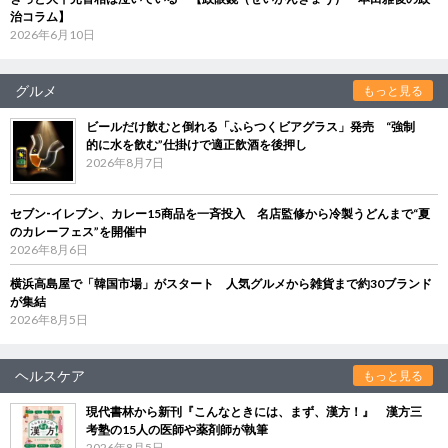
治コラム】
2026年6月10日
グルメ
もっと見る
ビールだけ飲むと倒れる「ふらつくビアグラス」発売 “強制
的に水を飲む”仕掛けで適正飲酒を後押し
2026年8月7日
セブン‐イレブン、カレー15商品を一斉投入 名店監修から冷製うどんまで“夏
のカレーフェス”を開催中
2026年8月6日
横浜高島屋で「韓国市場」がスタート 人気グルメから雑貨まで約30ブランド
が集結
2026年8月5日
ヘルスケア
もっと見る
現代書林から新刊『こんなときには、まず、漢方！』 漢方三
考塾の15人の医師や薬剤師が執筆
2026年8月5日