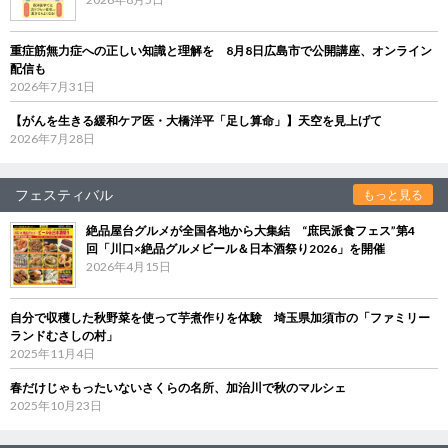
重症筋無力症への正しい知識と理解を 8月8日広島市で公開講座、オンライン
配信も
2026年7月31日
【がんを生きる緩和ケア医・大橋洋平「足し算命」】天空を見上げて
2026年7月28日
フェスティバル
もっと見る
絶品屋台グルメが全国各地から大集結 “庶民派食フェス”第4
回「川口×絶品グルメビール＆日本酒祭り2026」を開催
2026年4月15日
自分で収穫した秋野菜を使って芋煮作りを体験 埼玉県加須市の「ファミリー
ランドむさしの村」
2025年11月4日
春だけじゃもったいないさくらの名所、加治川で秋のマルシェ
2025年10月23日