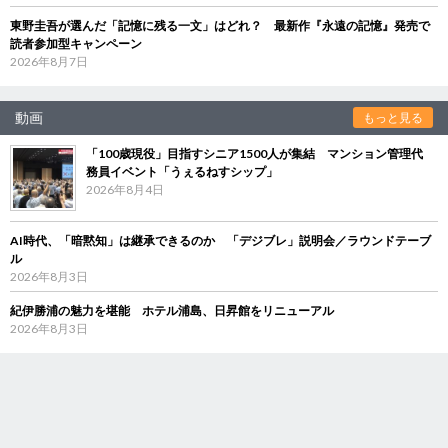
東野圭吾が選んだ「記憶に残る一文」はどれ？ 最新作『永遠の記憶』発売で
読者参加型キャンペーン
2026年8月7日
動画
もっと見る
「100歳現役」目指すシニア1500人が集結 マンション管理代
務員イベント「うぇるねすシップ」
2026年8月4日
AI時代、「暗黙知」は継承できるのか 「デジブレ」説明会／ラウンドテーブ
ル
2026年8月3日
紀伊勝浦の魅力を堪能 ホテル浦島、日昇館をリニューアル
2026年8月3日