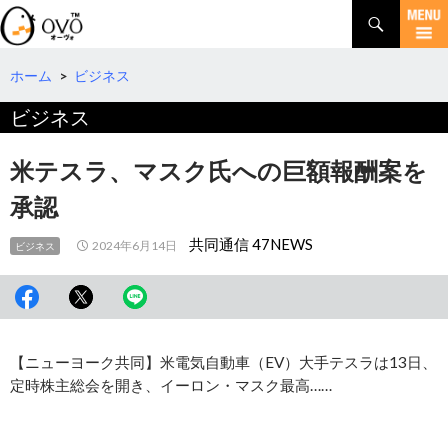
検
索
コ
ン
テ
ホーム
>
ビジネス
ン
ビジネス
ツ
へ
移
米テスラ、マスク氏への巨額報酬案を
動
承認
共同通信 47NEWS
2024年6月14日
ビジネス
【ニューヨーク共同】米電気自動車（EV）大手テスラは13日、
定時株主総会を開き、イーロン・マスク最高……