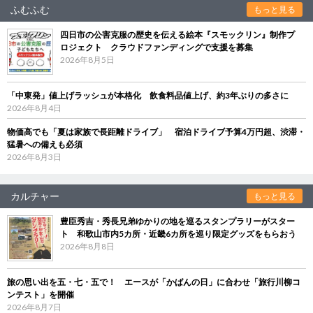
ふむふむ
もっと見る
四日市の公害克服の歴史を伝える絵本『スモックリン』制作プ
ロジェクト クラウドファンディングで支援を募集
2026年8月5日
「中東発」値上げラッシュが本格化 飲食料品値上げ、約3年ぶりの多さに
2026年8月4日
物価高でも「夏は家族で長距離ドライブ」 宿泊ドライブ予算4万円超、渋滞・
猛暑への備えも必須
2026年8月3日
カルチャー
もっと見る
豊臣秀吉・秀長兄弟ゆかりの地を巡るスタンプラリーがスター
ト 和歌山市内5カ所・近畿6カ所を巡り限定グッズをもらおう
2026年8月8日
旅の思い出を五・七・五で！ エースが「かばんの日」に合わせ「旅行川柳コ
ンテスト」を開催
2026年8月7日