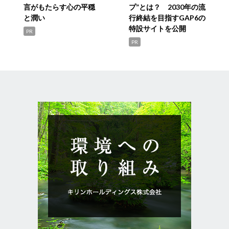
言がもたらす心の平穏
プ”とは？ 2030年の流
と潤い
行終結を目指すGAP6の
特設サイトを公開
PR
PR