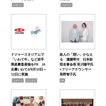
,
,
スポーツ
スポーツ
ドジャースタジアムで
故人の「想い」かなえ
「いわて牛」など岩手
る 遺贈寄付 日本財
県産農畜産物をPR JA
団名誉会長 笹川陽平氏
全農いわてが8月10日～
×フリーアナウンサー
12日に実施
長野智子氏
,
,
スポーツ
ビジネス
PR