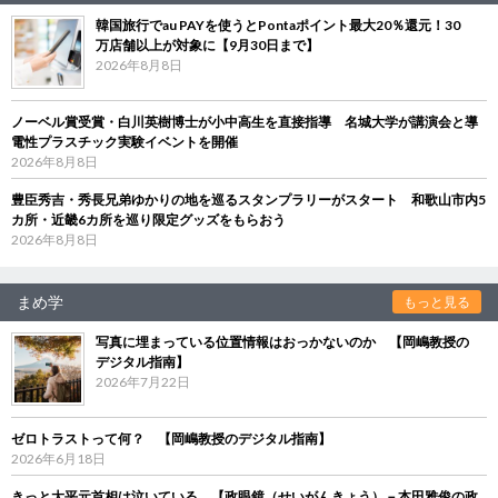
韓国旅行でau PAYを使うとPontaポイント最大20％還元！30
万店舗以上が対象に【9月30日まで】
2026年8月8日
ノーベル賞受賞・白川英樹博士が小中高生を直接指導 名城大学が講演会と導
電性プラスチック実験イベントを開催
2026年8月8日
豊臣秀吉・秀長兄弟ゆかりの地を巡るスタンプラリーがスタート 和歌山市内5
カ所・近畿6カ所を巡り限定グッズをもらおう
2026年8月8日
まめ学
もっと見る
写真に埋まっている位置情報はおっかないのか 【岡嶋教授の
デジタル指南】
2026年7月22日
ゼロトラストって何？ 【岡嶋教授のデジタル指南】
2026年6月18日
きっと大平元首相は泣いている 【政眼鏡（せいがんきょう）－本田雅俊の政