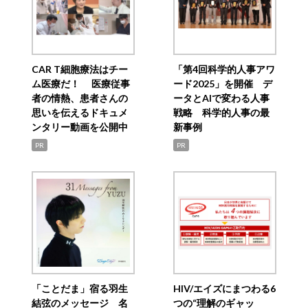
CAR T細胞療法はチー
「第4回科学的人事アワ
ム医療だ！ 医療従事
ード2025」を開催 デ
者の情熱、患者さんの
ータとAIで変わる人事
思いを伝えるドキュメ
戦略 科学的人事の最
ンタリー動画を公開中
新事例
PR
PR
「ことだま」宿る羽生
HIV/エイズにまつわる6
結弦のメッセージ 名
つの“理解のギャッ