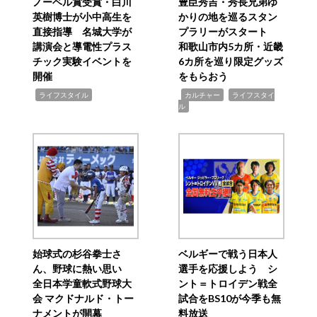
ノーベル賞受賞・白川
豊臣秀吉・秀長兄弟ゆ
英樹博士が小中高生を
かりの地を巡るスタン
直接指導 名城大学が
プラリーがスタート
講演会と導電性プラス
和歌山市内5カ所・近畿
チック実験イベントを
6カ所を巡り限定グッズ
開催
をもらおう
,
,
,
ライフスタイル
カルチャー
ライフスタイ
ル
始球式の杉谷拳士さ
ベルギーで戦う日本人
ん、野球に熱い思い
選手を応援しよう シ
全日本学童軟式野球大
ント＝トロイデン戦全
会 マクドナルド・トー
試合をBS10が今季も無
ナメントが開幕
料放送