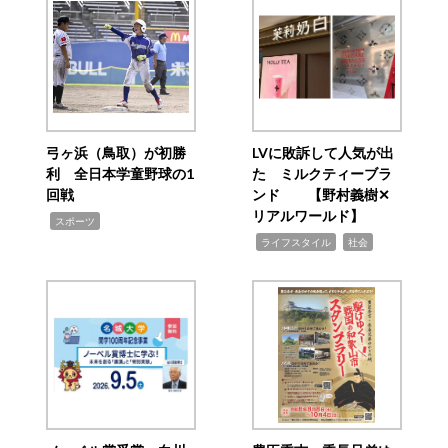
弓ヶ浜（鳥取）が初勝
LVに敗訴して人気が出
利 全日本学童野球の1
た ミルクティーブラ
回戦
ンド 【野村義樹✕
リアルワールド】
,
スポーツ
,
,
ライフスタイル
社会