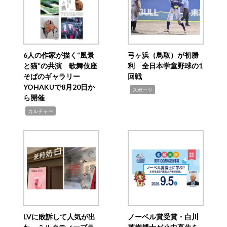
6人の作家が描く“風景
弓ヶ浜（鳥取）が初勝
と猫”の共演 歌舞伎座
利 全日本学童野球の1
そばのギャラリー
回戦
YOHAKUで8月20日か
,
スポーツ
ら開催
,
カルチャー
LVに敗訴して人気が出
ノーベル賞受賞・白川