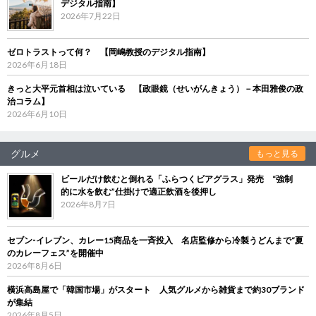
デジタル指南】
2026年7月22日
ゼロトラストって何？ 【岡嶋教授のデジタル指南】
2026年6月18日
きっと大平元首相は泣いている 【政眼鏡（せいがんきょう）－本田雅俊の政
治コラム】
2026年6月10日
グルメ
もっと見る
ビールだけ飲むと倒れる「ふらつくビアグラス」発売 “強制
的に水を飲む”仕掛けで適正飲酒を後押し
2026年8月7日
セブン‐イレブン、カレー15商品を一斉投入 名店監修から冷製うどんまで“夏
のカレーフェス”を開催中
2026年8月6日
横浜高島屋で「韓国市場」がスタート 人気グルメから雑貨まで約30ブランド
が集結
2026年8月5日