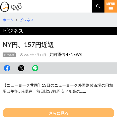
検
索
コ
ン
テ
ホーム
>
ビジネス
ン
ビジネス
ツ
へ
移
NY円、157円近辺
動
共同通信 47NEWS
2024年6月14日
ビジネス
【ニューヨーク共同】13日のニューヨーク外国為替市場の円相
場は午後5時現在、前日比33銭円安ドル高の……
さらに見る