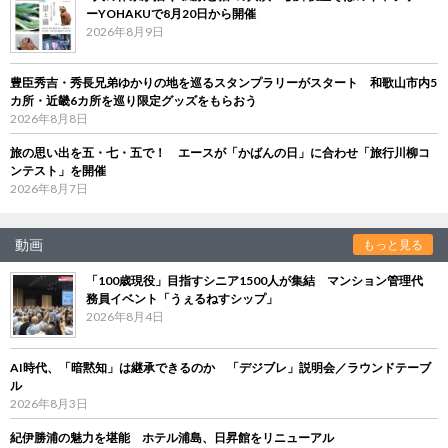
ーYOHAKUで8月20日から開催
2026年8月9日
豊臣秀吉・秀長兄弟ゆかりの地を巡るスタンプラリーがスタート 和歌山市内5
カ所・近畿6カ所を巡り限定グッズをもらおう
2026年8月8日
旅の思い出を五・七・五で！ エースが「かばんの日」に合わせ「旅行川柳コ
ンテスト」を開催
2026年8月7日
動画
もっと見る
「100歳現役」目指すシニア1500人が集結 マンション管理代
務員イベント「うぇるねすシップ」
2026年8月4日
AI時代、「暗黙知」は継承できるのか 「デジブレ」説明会／ラウンドテーブ
ル
2026年8月3日
紀伊勝浦の魅力を堪能 ホテル浦島、日昇館をリニューアル