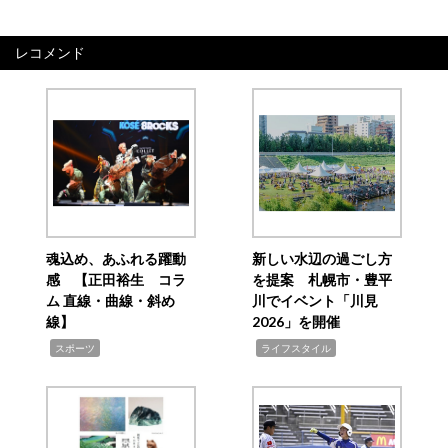
レコメンド
魂込め、あふれる躍動
新しい水辺の過ごし方
感 【正田裕生 コラ
を提案 札幌市・豊平
ム 直線・曲線・斜め
川でイベント「川見
線】
2026」を開催
,
,
スポーツ
ライフスタイル