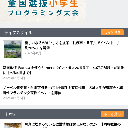
ライフスタイル
もっと見る
新しい水辺の過ごし方を提案 札幌市・豊平川でイベント「川
見2026」を開催
2026年8月9日
韓国旅行でau PAYを使うとPontaポイント最大20％還元！30万店舗以上が対象
に【9月30日まで】
2026年8月8日
ノーベル賞受賞・白川英樹博士が小中高生を直接指導 名城大学が講演会と導
電性プラスチック実験イベントを開催
2026年8月8日
まめ学
もっと見る
写真に埋まっている位置情報はおっかないのか 【岡嶋教授の