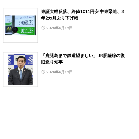
東証大幅反落、終値1011円安 中東緊迫、3
年2カ月ぶり下げ幅
2024年4月19日
「鹿児島まで鉄道望ましい」 JR肥薩線の復
旧巡り知事
2024年4月19日