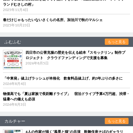
ランドむさしの村」
2025年11月4日
春だけじゃもったいないさくらの名所、加治川で秋のマルシェ
2025年10月23日
ふむふむ
もっと見る
四日市の公害克服の歴史を伝える絵本『スモックリン』制作プ
ロジェクト クラウドファンディングで支援を募集
2026年8月5日
「中東発」値上げラッシュが本格化 飲食料品値上げ、約3年ぶりの多さに
2026年8月4日
物価高でも「夏は家族で長距離ドライブ」 宿泊ドライブ予算4万円超、渋滞・
猛暑への備えも必須
2026年8月3日
カルチャー
もっと見る
6人の作家が描く“風景と猫”の共演 歌舞伎座そばのギャラリ