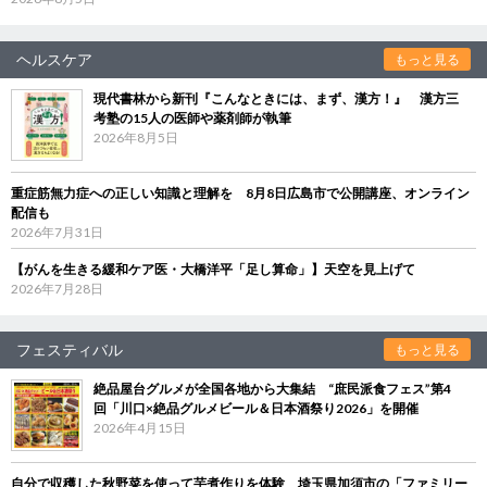
ヘルスケア
もっと見る
現代書林から新刊『こんなときには、まず、漢方！』 漢方三
考塾の15人の医師や薬剤師が執筆
2026年8月5日
重症筋無力症への正しい知識と理解を 8月8日広島市で公開講座、オンライン
配信も
2026年7月31日
【がんを生きる緩和ケア医・大橋洋平「足し算命」】天空を見上げて
2026年7月28日
フェスティバル
もっと見る
絶品屋台グルメが全国各地から大集結 “庶民派食フェス”第4
回「川口×絶品グルメビール＆日本酒祭り2026」を開催
2026年4月15日
自分で収穫した秋野菜を使って芋煮作りを体験 埼玉県加須市の「ファミリー