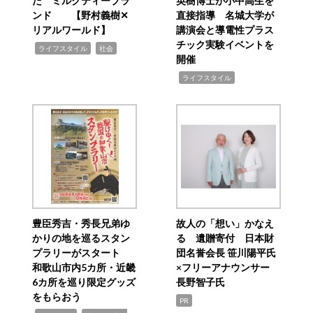
た ミルクティーブラ
英樹博士が小中高生を
ンド 【野村義樹✕
直接指導 名城大学が
リアルワールド】
講演会と導電性プラス
チック実験イベントを
,
,
ライフスタイル
社会
開催
,
ライフスタイル
豊臣秀吉・秀長兄弟ゆ
故人の「想い」かなえ
かりの地を巡るスタン
る 遺贈寄付 日本財
プラリーがスタート
団名誉会長 笹川陽平氏
和歌山市内5カ所・近畿
×フリーアナウンサー
6カ所を巡り限定グッズ
長野智子氏
をもらおう
PR