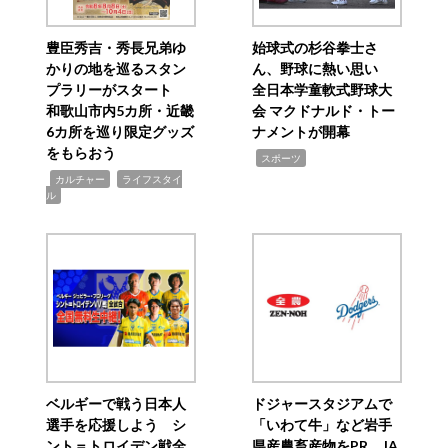
豊臣秀吉・秀長兄弟ゆ
始球式の杉谷拳士さ
かりの地を巡るスタン
ん、野球に熱い思い
プラリーがスタート
全日本学童軟式野球大
和歌山市内5カ所・近畿
会 マクドナルド・トー
6カ所を巡り限定グッズ
ナメントが開幕
をもらおう
,
スポーツ
,
,
カルチャー
ライフスタイ
ル
ベルギーで戦う日本人
ドジャースタジアムで
選手を応援しよう シ
「いわて牛」など岩手
ント＝トロイデン戦全
県産農畜産物をPR JA