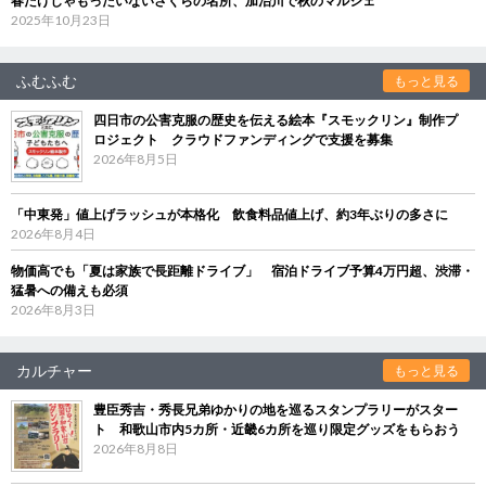
春だけじゃもったいないさくらの名所、加治川で秋のマルシェ
2025年10月23日
ふむふむ
もっと見る
四日市の公害克服の歴史を伝える絵本『スモックリン』制作プ
ロジェクト クラウドファンディングで支援を募集
2026年8月5日
「中東発」値上げラッシュが本格化 飲食料品値上げ、約3年ぶりの多さに
2026年8月4日
物価高でも「夏は家族で長距離ドライブ」 宿泊ドライブ予算4万円超、渋滞・
猛暑への備えも必須
2026年8月3日
カルチャー
もっと見る
豊臣秀吉・秀長兄弟ゆかりの地を巡るスタンプラリーがスター
ト 和歌山市内5カ所・近畿6カ所を巡り限定グッズをもらおう
2026年8月8日