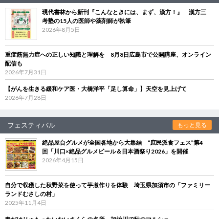
現代書林から新刊『こんなときには、まず、漢方！』 漢方三
考塾の15人の医師や薬剤師が執筆
2026年8月5日
重症筋無力症への正しい知識と理解を 8月8日広島市で公開講座、オンライン
配信も
2026年7月31日
【がんを生きる緩和ケア医・大橋洋平「足し算命」】天空を見上げて
2026年7月28日
フェスティバル
もっと見る
絶品屋台グルメが全国各地から大集結 “庶民派食フェス”第4
回「川口×絶品グルメビール＆日本酒祭り2026」を開催
2026年4月15日
自分で収穫した秋野菜を使って芋煮作りを体験 埼玉県加須市の「ファミリー
ランドむさしの村」
2025年11月4日