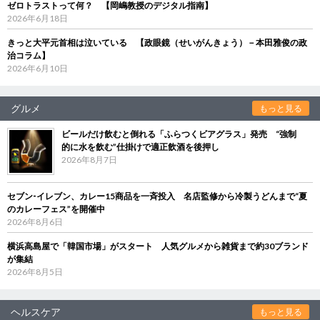
ゼロトラストって何？ 【岡嶋教授のデジタル指南】
2026年6月18日
きっと大平元首相は泣いている 【政眼鏡（せいがんきょう）－本田雅俊の政
治コラム】
2026年6月10日
グルメ
もっと見る
ビールだけ飲むと倒れる「ふらつくビアグラス」発売 “強制
的に水を飲む”仕掛けで適正飲酒を後押し
2026年8月7日
セブン‐イレブン、カレー15商品を一斉投入 名店監修から冷製うどんまで“夏
のカレーフェス”を開催中
2026年8月6日
横浜高島屋で「韓国市場」がスタート 人気グルメから雑貨まで約30ブランド
が集結
2026年8月5日
ヘルスケア
もっと見る