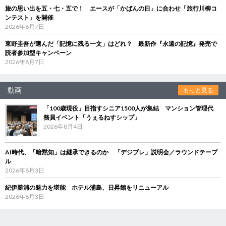
旅の思い出を五・七・五で！ エースが「かばんの日」に合わせ「旅行川柳コ
ンテスト」を開催
2026年8月7日
東野圭吾が選んだ「記憶に残る一文」はどれ？ 最新作『永遠の記憶』発売で
読者参加型キャンペーン
2026年8月7日
動画
もっと見る
「100歳現役」目指すシニア1500人が集結 マンション管理代
務員イベント「うぇるねすシップ」
2026年8月4日
AI時代、「暗黙知」は継承できるのか 「デジブレ」説明会／ラウンドテーブ
ル
2026年8月3日
紀伊勝浦の魅力を堪能 ホテル浦島、日昇館をリニューアル
2026年8月3日