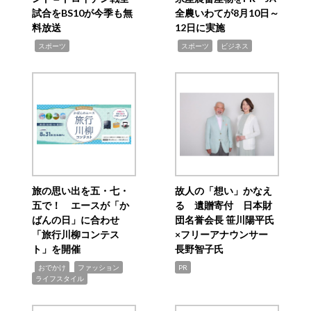
試合をBS10が今季も無
全農いわてが8月10日～
料放送
12日に実施
,
,
,
スポーツ
スポーツ
ビジネス
旅の思い出を五・七・
故人の「想い」かなえ
五で！ エースが「か
る 遺贈寄付 日本財
ばんの日」に合わせ
団名誉会長 笹川陽平氏
「旅行川柳コンテス
×フリーアナウンサー
ト」を開催
長野智子氏
,
,
,
おでかけ
ファッション
PR
ライフスタイル