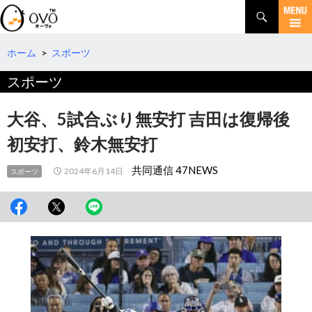
検
索
コ
ン
テ
ホーム
>
スポーツ
ン
スポーツ
ツ
へ
移
大谷、5試合ぶり無安打 吉田は復帰後
動
初安打、鈴木無安打
共同通信 47NEWS
2024年6月14日
スポーツ