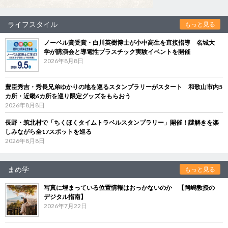
ライフスタイル
もっと見る
ノーベル賞受賞・白川英樹博士が小中高生を直接指導 名城大
学が講演会と導電性プラスチック実験イベントを開催
2026年8月8日
豊臣秀吉・秀長兄弟ゆかりの地を巡るスタンプラリーがスタート 和歌山市内5
カ所・近畿6カ所を巡り限定グッズをもらおう
2026年8月8日
長野・筑北村で「ちくほくタイムトラベルスタンプラリー」開催！謎解きを楽
しみながら全17スポットを巡る
2026年8月8日
まめ学
もっと見る
写真に埋まっている位置情報はおっかないのか 【岡嶋教授の
デジタル指南】
2026年7月22日