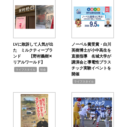
LVに敗訴して人気が出
ノーベル賞受賞・白川
た ミルクティーブラ
英樹博士が小中高生を
ンド 【野村義樹✕
直接指導 名城大学が
リアルワールド】
講演会と導電性プラス
チック実験イベントを
,
,
ライフスタイル
社会
開催
,
ライフスタイル