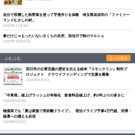
自分で収穫した秋野菜を使って芋煮作りを体験 埼玉県加須市の「ファミリー
ランドむさしの村」
2025年11月4日
春だけじゃもったいないさくらの名所、加治川で秋のマルシェ
2025年10月23日
ふむふむ
もっと見る
四日市の公害克服の歴史を伝える絵本『スモックリン』制作プ
ロジェクト クラウドファンディングで支援を募集
2026年8月5日
「中東発」値上げラッシュが本格化 飲食料品値上げ、約3年ぶりの多さに
2026年8月4日
物価高でも「夏は家族で長距離ドライブ」 宿泊ドライブ予算4万円超、渋滞・
猛暑への備えも必須
2026年8月3日