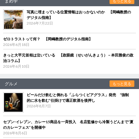
まめ学
もっと見る
写真に埋まっている位置情報はおっかないのか 【岡嶋教授の
デジタル指南】
2026年7月22日
ゼロトラストって何？ 【岡嶋教授のデジタル指南】
2026年6月18日
きっと大平元首相は泣いている 【政眼鏡（せいがんきょう）－本田雅俊の政
治コラム】
2026年6月10日
グルメ
もっと見る
ビールだけ飲むと倒れる「ふらつくビアグラス」発売 “強制
的に水を飲む”仕掛けで適正飲酒を後押し
2026年8月7日
セブン‐イレブン、カレー15商品を一斉投入 名店監修から冷製うどんまで“夏
のカレーフェス”を開催中
2026年8月6日