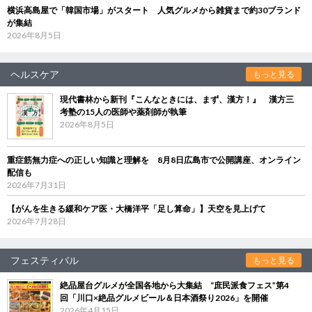
横浜高島屋で「韓国市場」がスタート 人気グルメから雑貨まで約30ブランド
が集結
2026年8月5日
ヘルスケア
もっと見る
現代書林から新刊『こんなときには、まず、漢方！』 漢方三
考塾の15人の医師や薬剤師が執筆
2026年8月5日
重症筋無力症への正しい知識と理解を 8月8日広島市で公開講座、オンライン
配信も
2026年7月31日
【がんを生きる緩和ケア医・大橋洋平「足し算命」】天空を見上げて
2026年7月28日
フェスティバル
もっと見る
絶品屋台グルメが全国各地から大集結 “庶民派食フェス”第4
回「川口×絶品グルメビール＆日本酒祭り2026」を開催
2026年4月15日