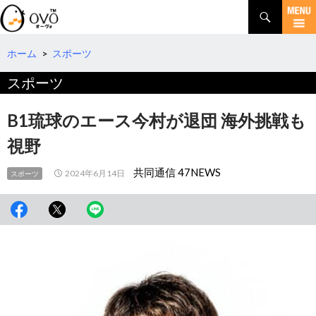
検
索
コ
ン
テ
ホーム
>
スポーツ
ン
スポーツ
ツ
へ
移
B1琉球のエース今村が退団 海外挑戦も
動
視野
共同通信 47NEWS
2024年6月14日
スポーツ