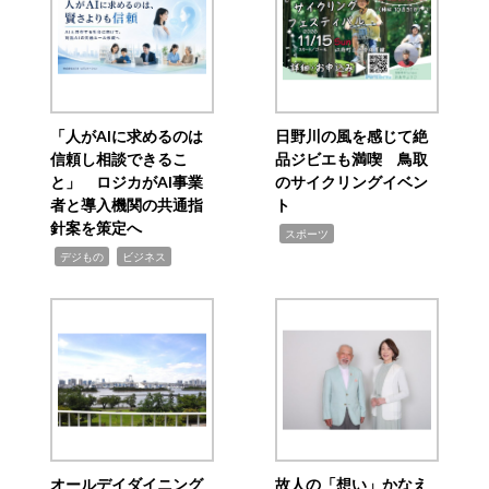
「人がAIに求めるのは
日野川の風を感じて絶
信頼し相談できるこ
品ジビエも満喫 鳥取
と」 ロジカがAI事業
のサイクリングイベン
者と導入機関の共通指
ト
針案を策定へ
,
スポーツ
,
,
デジもの
ビジネス
オールデイダイニング
故人の「想い」かなえ