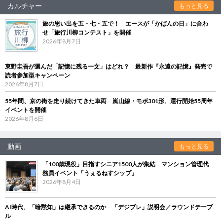
カルチャー
もっと見る
旅の思い出を五・七・五で！ エースが「かばんの日」に合わ
せ「旅行川柳コンテスト」を開催
2026年8月7日
東野圭吾が選んだ「記憶に残る一文」はどれ？ 最新作『永遠の記憶』発売で
読者参加型キャンペーン
2026年8月7日
55年間、京の街を走り続けてきた車両 嵐山線・モボ301形、運行開始55周年
イベントを開催
2026年8月6日
動画
もっと見る
「100歳現役」目指すシニア1500人が集結 マンション管理代
務員イベント「うぇるねすシップ」
2026年8月4日
AI時代、「暗黙知」は継承できるのか 「デジブレ」説明会／ラウンドテーブ
ル