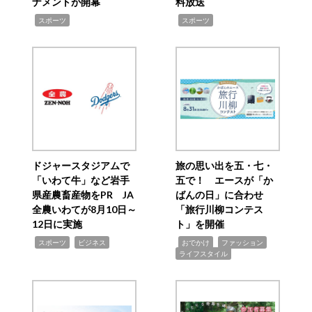
ナメントが開幕
料放送
,
,
スポーツ
スポーツ
ドジャースタジアムで
旅の思い出を五・七・
「いわて牛」など岩手
五で！ エースが「か
県産農畜産物をPR JA
ばんの日」に合わせ
全農いわてが8月10日～
「旅行川柳コンテス
12日に実施
ト」を開催
,
,
,
,
,
スポーツ
ビジネス
おでかけ
ファッション
ライフスタイル