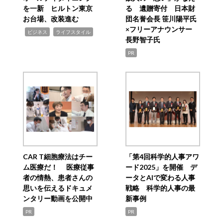
を一新 ヒルトン東京
る 遺贈寄付 日本財
お台場、改装進む
団名誉会長 笹川陽平氏
×フリーアナウンサー
,
,
ビジネス
ライフスタイル
長野智子氏
PR
CAR T細胞療法はチー
「第4回科学的人事アワ
ム医療だ！ 医療従事
ード2025」を開催 デ
者の情熱、患者さんの
ータとAIで変わる人事
思いを伝えるドキュメ
戦略 科学的人事の最
ンタリー動画を公開中
新事例
PR
PR