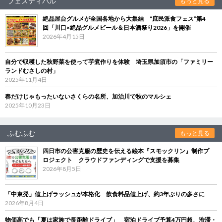
フェスティバル
もっと見る
絶品屋台グルメが全国各地から大集結 “庶民派食フェス”第4
回「川口×絶品グルメビール＆日本酒祭り2026」を開催
2026年4月15日
自分で収穫した秋野菜を使って芋煮作りを体験 埼玉県加須市の「ファミリー
ランドむさしの村」
2025年11月4日
春だけじゃもったいないさくらの名所、加治川で秋のマルシェ
2025年10月23日
ふむふむ
もっと見る
四日市の公害克服の歴史を伝える絵本『スモックリン』制作プ
ロジェクト クラウドファンディングで支援を募集
2026年8月5日
「中東発」値上げラッシュが本格化 飲食料品値上げ、約3年ぶりの多さに
2026年8月4日
物価高でも「夏は家族で長距離ドライブ」 宿泊ドライブ予算4万円超、渋滞・