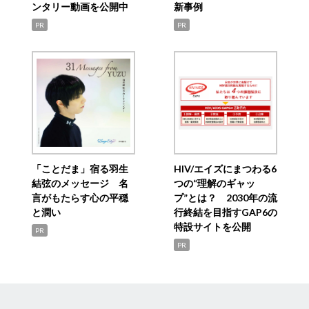
ンタリー動画を公開中
新事例
PR
PR
「ことだま」宿る羽生
HIV/エイズにまつわる6
結弦のメッセージ 名
つの“理解のギャッ
言がもたらす心の平穏
プ”とは？ 2030年の流
と潤い
行終結を目指すGAP6の
特設サイトを公開
PR
PR