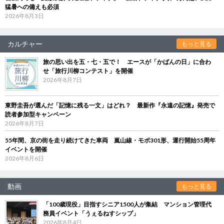
猛暑への備えも必須
2026年8月3日
カルチャー
もっと見る
旅の思い出を五・七・五で！ エースが「かばんの日」に合わ
せ「旅行川柳コンテスト」を開催
2026年8月7日
東野圭吾が選んだ「記憶に残る一文」はどれ？ 最新作『永遠の記憶』発売で
読者参加型キャンペーン
2026年8月7日
55年間、京の街を走り続けてきた車両 嵐山線・モボ301形、運行開始55周年
イベントを開催
2026年8月6日
動画
もっと見る
「100歳現役」目指すシニア1500人が集結 マンション管理代
務員イベント「うぇるねすシップ」
2026年8月4日