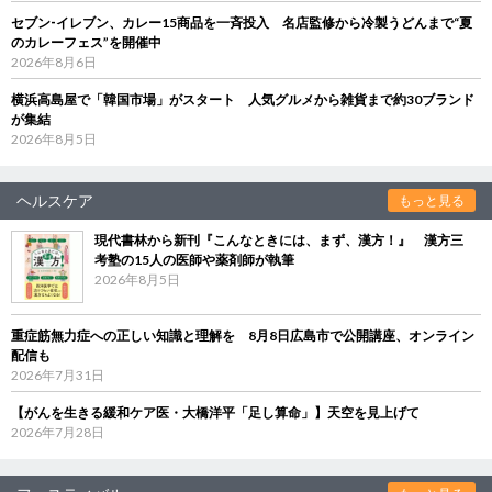
セブン‐イレブン、カレー15商品を一斉投入 名店監修から冷製うどんまで“夏
のカレーフェス”を開催中
2026年8月6日
横浜高島屋で「韓国市場」がスタート 人気グルメから雑貨まで約30ブランド
が集結
2026年8月5日
ヘルスケア
もっと見る
現代書林から新刊『こんなときには、まず、漢方！』 漢方三
考塾の15人の医師や薬剤師が執筆
2026年8月5日
重症筋無力症への正しい知識と理解を 8月8日広島市で公開講座、オンライン
配信も
2026年7月31日
【がんを生きる緩和ケア医・大橋洋平「足し算命」】天空を見上げて
2026年7月28日