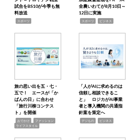
試合をBS10が今季も無
全農いわてが8月10日～
料放送
12日に実施
,
,
,
スポーツ
スポーツ
ビジネス
旅の思い出を五・七・
「人がAIに求めるのは
五で！ エースが「か
信頼し相談できるこ
ばんの日」に合わせ
と」 ロジカがAI事業
「旅行川柳コンテス
者と導入機関の共通指
ト」を開催
針案を策定へ
,
,
,
,
,
おでかけ
ファッション
デジもの
ビジネス
ライフスタイル