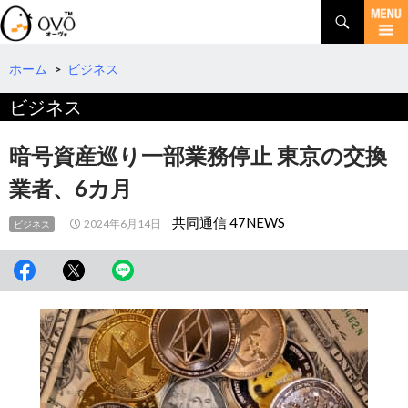
検
索
コ
ン
テ
ホーム
>
ビジネス
ン
ビジネス
ツ
へ
移
暗号資産巡り一部業務停止 東京の交換
動
業者、6カ月
共同通信 47NEWS
2024年6月14日
ビジネス