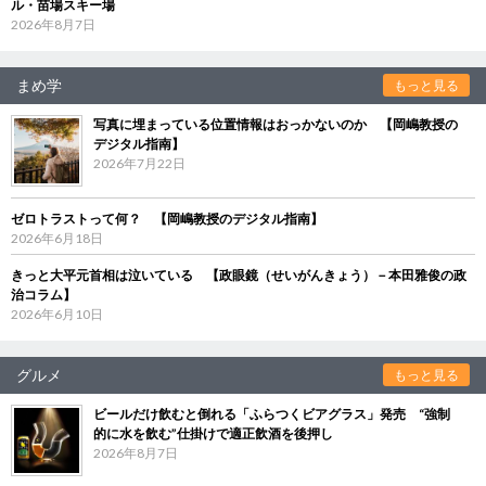
ル・苗場スキー場
2026年8月7日
まめ学
もっと見る
写真に埋まっている位置情報はおっかないのか 【岡嶋教授の
デジタル指南】
2026年7月22日
ゼロトラストって何？ 【岡嶋教授のデジタル指南】
2026年6月18日
きっと大平元首相は泣いている 【政眼鏡（せいがんきょう）－本田雅俊の政
治コラム】
2026年6月10日
グルメ
もっと見る
ビールだけ飲むと倒れる「ふらつくビアグラス」発売 “強制
的に水を飲む”仕掛けで適正飲酒を後押し
2026年8月7日