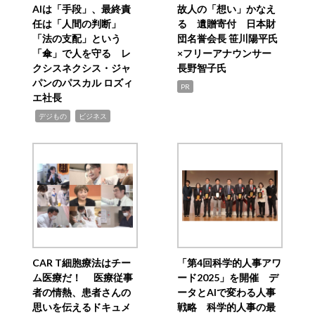
AIは「手段」、最終責
故人の「想い」かなえ
任は「人間の判断」
る 遺贈寄付 日本財
「法の支配」という
団名誉会長 笹川陽平氏
「傘」で人を守る レ
×フリーアナウンサー
クシスネクシス・ジャ
長野智子氏
パンのパスカル ロズィ
PR
エ社長
,
,
デジもの
ビジネス
CAR T細胞療法はチー
「第4回科学的人事アワ
ム医療だ！ 医療従事
ード2025」を開催 デ
者の情熱、患者さんの
ータとAIで変わる人事
思いを伝えるドキュメ
戦略 科学的人事の最