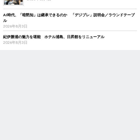
AI時代、「暗黙知」は継承できるのか 「デジブレ」説明会／ラウンドテーブ
ル
2026年8月3日
紀伊勝浦の魅力を堪能 ホテル浦島、日昇館をリニューアル
2026年8月3日