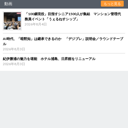
動画
もっと見る
「100歳現役」目指すシニア1500人が集結 マンション管理代
務員イベント「うぇるねすシップ」
2026年8月4日
AI時代、「暗黙知」は継承できるのか 「デジブレ」説明会／ラウンドテーブ
ル
2026年8月3日
紀伊勝浦の魅力を堪能 ホテル浦島、日昇館をリニューアル
2026年8月3日