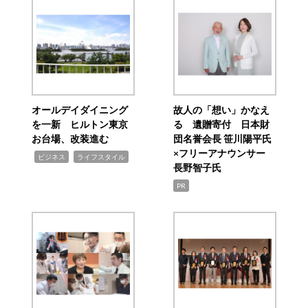
オールデイダイニング
故人の「想い」かなえ
を一新 ヒルトン東京
る 遺贈寄付 日本財
お台場、改装進む
団名誉会長 笹川陽平氏
×フリーアナウンサー
,
,
ビジネス
ライフスタイル
長野智子氏
PR