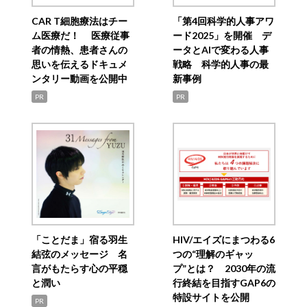
CAR T細胞療法はチー
「第4回科学的人事アワ
ム医療だ！ 医療従事
ード2025」を開催 デ
者の情熱、患者さんの
ータとAIで変わる人事
思いを伝えるドキュメ
戦略 科学的人事の最
ンタリー動画を公開中
新事例
PR
PR
「ことだま」宿る羽生
HIV/エイズにまつわる6
結弦のメッセージ 名
つの“理解のギャッ
言がもたらす心の平穏
プ”とは？ 2030年の流
と潤い
行終結を目指すGAP6の
特設サイトを公開
PR