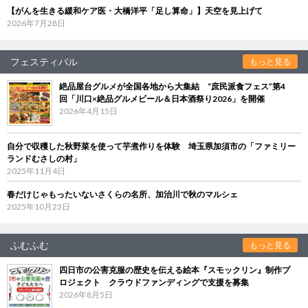
【がんを生きる緩和ケア医・大橋洋平「足し算命」】天空を見上げて
2026年7月28日
フェスティバル
もっと見る
絶品屋台グルメが全国各地から大集結 “庶民派食フェス”第4
回「川口×絶品グルメビール＆日本酒祭り2026」を開催
2026年4月15日
自分で収穫した秋野菜を使って芋煮作りを体験 埼玉県加須市の「ファミリー
ランドむさしの村」
2025年11月4日
春だけじゃもったいないさくらの名所、加治川で秋のマルシェ
2025年10月23日
ふむふむ
もっと見る
四日市の公害克服の歴史を伝える絵本『スモックリン』制作プ
ロジェクト クラウドファンディングで支援を募集
2026年8月5日