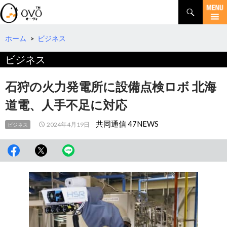
検
索
コ
ン
テ
ホーム
>
ビジネス
ン
ビジネス
ツ
へ
移
石狩の火力発電所に設備点検ロボ 北海
動
道電、人手不足に対応
共同通信 47NEWS
2024年4月19日
ビジネス