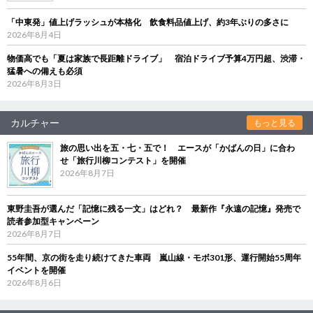
「中東発」値上げラッシュが本格化 飲食料品値上げ、約3年ぶりの多さに
2026年8月4日
物価高でも「夏は家族で長距離ドライブ」 宿泊ドライブ予算4万円超、渋滞・
猛暑への備えも必須
2026年8月3日
カルチャー
もっと見る
旅の思い出を五・七・五で！ エースが「かばんの日」に合わ
せ「旅行川柳コンテスト」を開催
2026年8月7日
東野圭吾が選んだ「記憶に残る一文」はどれ？ 最新作『永遠の記憶』発売で
読者参加型キャンペーン
2026年8月7日
55年間、京の街を走り続けてきた車両 嵐山線・モボ301形、運行開始55周年
イベントを開催
2026年8月6日