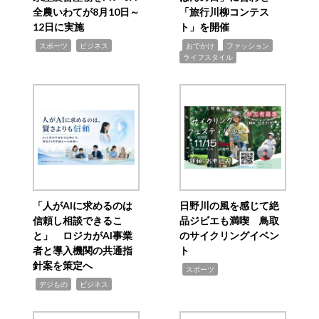
全農いわてが8月10日～
「旅行川柳コンテス
12日に実施
ト」を開催
,
,
,
,
,
スポーツ
ビジネス
おでかけ
ファッション
ライフスタイル
「人がAIに求めるのは
日野川の風を感じて絶
信頼し相談できるこ
品ジビエも満喫 鳥取
と」 ロジカがAI事業
のサイクリングイベン
者と導入機関の共通指
ト
針案を策定へ
,
スポーツ
,
,
デジもの
ビジネス