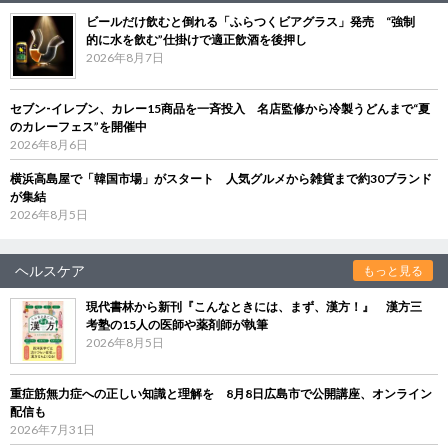
ビールだけ飲むと倒れる「ふらつくビアグラス」発売 “強制
的に水を飲む”仕掛けで適正飲酒を後押し
2026年8月7日
セブン‐イレブン、カレー15商品を一斉投入 名店監修から冷製うどんまで“夏
のカレーフェス”を開催中
2026年8月6日
横浜高島屋で「韓国市場」がスタート 人気グルメから雑貨まで約30ブランド
が集結
2026年8月5日
ヘルスケア
もっと見る
現代書林から新刊『こんなときには、まず、漢方！』 漢方三
考塾の15人の医師や薬剤師が執筆
2026年8月5日
重症筋無力症への正しい知識と理解を 8月8日広島市で公開講座、オンライン
配信も
2026年7月31日