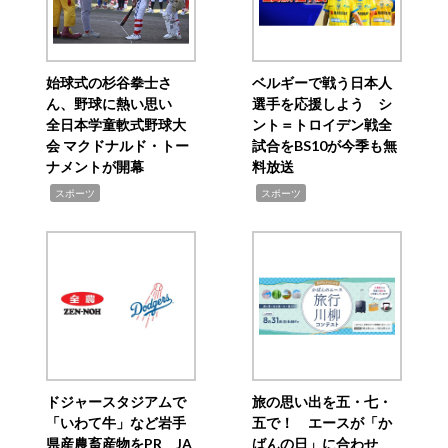
始球式の杉谷拳士さ
ベルギーで戦う日本人
ん、野球に熱い思い
選手を応援しよう シ
全日本学童軟式野球大
ント＝トロイデン戦全
会 マクドナルド・トー
試合をBS10が今季も無
ナメントが開幕
料放送
,
,
スポーツ
スポーツ
ドジャースタジアムで
旅の思い出を五・七・
「いわて牛」など岩手
五で！ エースが「か
県産農畜産物をPR JA
ばんの日」に合わせ