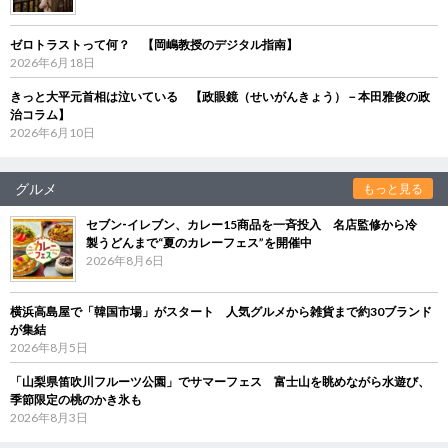
ゼロトラストって何？ 【岡嶋教授のデジタル指南】
2026年6月18日
きっと大平元首相は泣いている 【政眼鏡（せいがんきょう）－本田雅俊の政
治コラム】
2026年6月10日
グルメ
もっと見る
セブン‐イレブン、カレー15商品を一斉投入 名店監修から冷
製うどんまで“夏のカレーフェス”を開催中
2026年8月6日
横浜高島屋で「韓国市場」がスタート 人気グルメから雑貨まで約30ブランド
が集結
2026年8月5日
「山梨県笛吹川フルーツ公園」でサマーフェス 富士山を眺めながら水遊び、
季節限定の桃のかき氷も
2026年8月3日