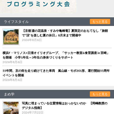
ライフスタイル
もっと見る
【京都 湯の花温泉・すみや亀峰菴】夏限定のおもてなし「旅館
で“涼”を楽しむ夏の休日」8月末まで開催中
2026年8月6日
横浜F・マリノス×日清オイリオグループ、「サッカー教室&食育講座 in 宮崎」
を開催 小学1年生～3年生の身体づくりをサポート
2026年8月6日
55年間、京の街を走り続けてきた車両 嵐山線・モボ301形、運行開始55周年
イベントを開催
2026年8月6日
まめ学
もっと見る
写真に埋まっている位置情報はおっかないのか 【岡嶋教授の
デジタル指南】
2026年7月22日