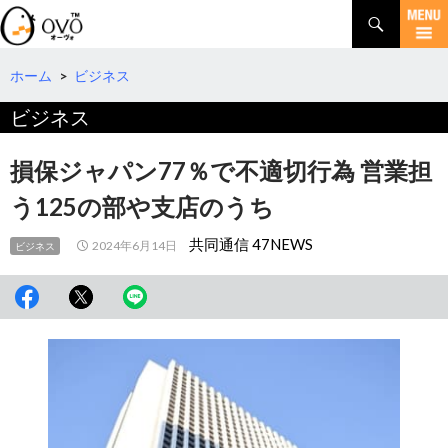
検
索
コ
ン
テ
ホーム
>
ビジネス
ン
ビジネス
ツ
へ
移
損保ジャパン77％で不適切行為 営業担
動
う125の部や支店のうち
共同通信 47NEWS
2024年6月14日
ビジネス