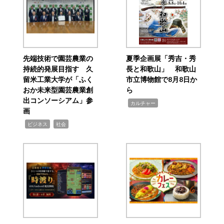
先端技術で園芸農業の
夏季企画展「秀吉・秀
持続的発展目指す 久
長と和歌山」 和歌山
留米工業大学が「ふく
市立博物館で8月8日か
おか未来型園芸農業創
ら
出コンソーシアム」参
,
カルチャー
画
,
,
ビジネス
社会