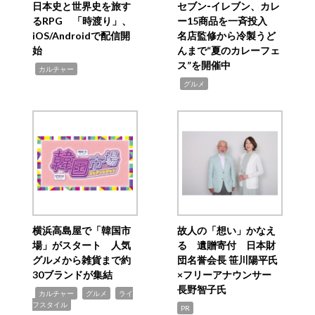
日本史と世界史を旅す
セブン‐イレブン、カレ
るRPG 「時渡り」、
ー15商品を一斉投入
iOS/Androidで配信開
名店監修から冷製うど
始
んまで“夏のカレーフェ
ス”を開催中
,
カルチャー
,
グルメ
横浜高島屋で「韓国市
故人の「想い」かなえ
場」がスタート 人気
る 遺贈寄付 日本財
グルメから雑貨まで約
団名誉会長 笹川陽平氏
30ブランドが集結
×フリーアナウンサー
長野智子氏
,
,
,
カルチャー
グルメ
ライ
フスタイル
PR