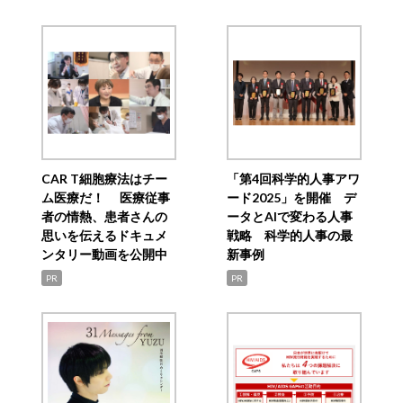
CAR T細胞療法はチー
「第4回科学的人事アワ
ム医療だ！ 医療従事
ード2025」を開催 デ
者の情熱、患者さんの
ータとAIで変わる人事
思いを伝えるドキュメ
戦略 科学的人事の最
ンタリー動画を公開中
新事例
PR
PR