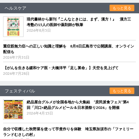
ヘルスケア
もっと見る
現代書林から新刊『こんなときには、まず、漢方！』 漢方三
考塾の15人の医師や薬剤師が執筆
2026年8月5日
重症筋無力症への正しい知識と理解を 8月8日広島市で公開講座、オンライン
配信も
2026年7月31日
【がんを生きる緩和ケア医・大橋洋平「足し算命」】天空を見上げて
2026年7月28日
フェスティバル
もっと見る
絶品屋台グルメが全国各地から大集結 “庶民派食フェス”第4
回「川口×絶品グルメビール＆日本酒祭り2026」を開催
2026年4月15日
自分で収穫した秋野菜を使って芋煮作りを体験 埼玉県加須市の「ファミリー
ランドむさしの村」