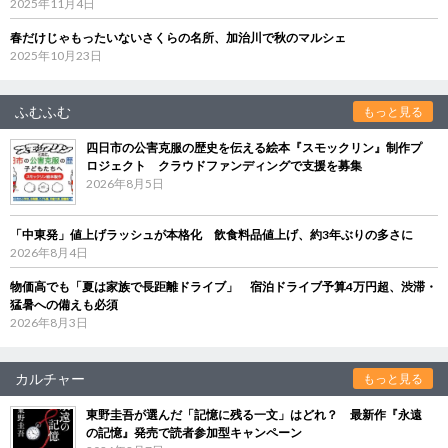
2025年11月4日
春だけじゃもったいないさくらの名所、加治川で秋のマルシェ
2025年10月23日
ふむふむ
もっと見る
四日市の公害克服の歴史を伝える絵本『スモックリン』制作プ
ロジェクト クラウドファンディングで支援を募集
2026年8月5日
「中東発」値上げラッシュが本格化 飲食料品値上げ、約3年ぶりの多さに
2026年8月4日
物価高でも「夏は家族で長距離ドライブ」 宿泊ドライブ予算4万円超、渋滞・
猛暑への備えも必須
2026年8月3日
カルチャー
もっと見る
東野圭吾が選んだ「記憶に残る一文」はどれ？ 最新作『永遠
の記憶』発売で読者参加型キャンペーン