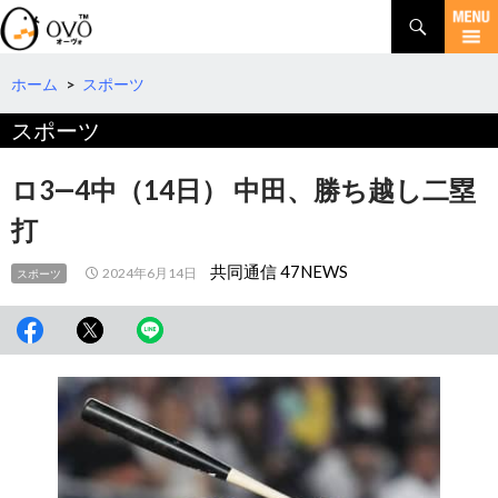
検
索
コ
ン
テ
ホーム
>
スポーツ
ン
スポーツ
ツ
へ
移
ロ3―4中（14日） 中田、勝ち越し二塁
動
打
共同通信 47NEWS
2024年6月14日
スポーツ