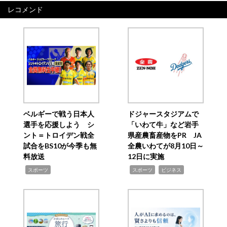
レコメンド
ベルギーで戦う日本人
ドジャースタジアムで
選手を応援しよう シ
「いわて牛」など岩手
ント＝トロイデン戦全
県産農畜産物をPR JA
試合をBS10が今季も無
全農いわてが8月10日～
料放送
12日に実施
,
,
,
スポーツ
スポーツ
ビジネス