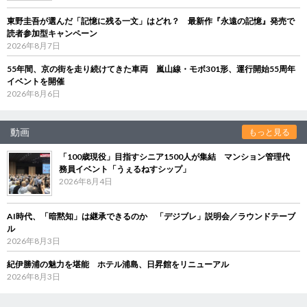
東野圭吾が選んだ「記憶に残る一文」はどれ？ 最新作『永遠の記憶』発売で
読者参加型キャンペーン
2026年8月7日
55年間、京の街を走り続けてきた車両 嵐山線・モボ301形、運行開始55周年
イベントを開催
2026年8月6日
動画
もっと見る
「100歳現役」目指すシニア1500人が集結 マンション管理代
務員イベント「うぇるねすシップ」
2026年8月4日
AI時代、「暗黙知」は継承できるのか 「デジブレ」説明会／ラウンドテーブ
ル
2026年8月3日
紀伊勝浦の魅力を堪能 ホテル浦島、日昇館をリニューアル
2026年8月3日