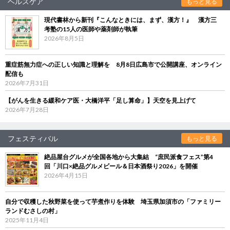
ヘルスケア
もっと見る
現代書林から新刊『こんなときには、まず、漢方！』 漢方三
考塾の15人の医師や薬剤師が執筆
2026年8月5日
重症筋無力症への正しい知識と理解を 8月8日広島市で公開講座、オンライン
配信も
2026年7月31日
【がんを生きる緩和ケア医・大橋洋平「足し算命」】天空を見上げて
2026年7月28日
フェスティバル
もっと見る
絶品屋台グルメが全国各地から大集結 “庶民派食フェス”第4
回「川口×絶品グルメビール＆日本酒祭り2026」を開催
2026年4月15日
自分で収穫した秋野菜を使って芋煮作りを体験 埼玉県加須市の「ファミリー
ランドむさしの村」
2025年11月4日