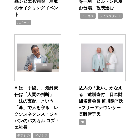
品ジビエも満喫 鳥取
を一新 ヒルトン東京
のサイクリングイベン
お台場、改装進む
ト
,
,
ビジネス
ライフスタイル
,
スポーツ
AIは「手段」、最終責
故人の「想い」かなえ
任は「人間の判断」
る 遺贈寄付 日本財
「法の支配」という
団名誉会長 笹川陽平氏
「傘」で人を守る レ
×フリーアナウンサー
クシスネクシス・ジャ
長野智子氏
パンのパスカル ロズィ
PR
エ社長
,
,
デジもの
ビジネス