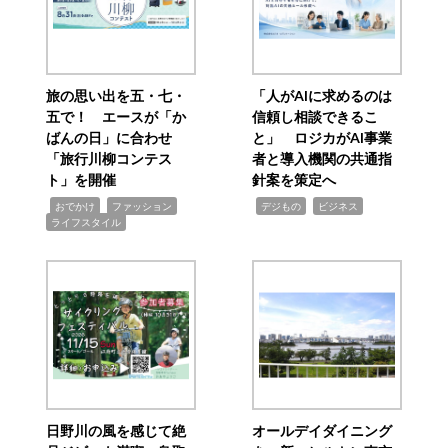
旅の思い出を五・七・
「人がAIに求めるのは
五で！ エースが「か
信頼し相談できるこ
ばんの日」に合わせ
と」 ロジカがAI事業
「旅行川柳コンテス
者と導入機関の共通指
ト」を開催
針案を策定へ
,
,
,
,
,
おでかけ
ファッション
デジもの
ビジネス
ライフスタイル
日野川の風を感じて絶
オールデイダイニング