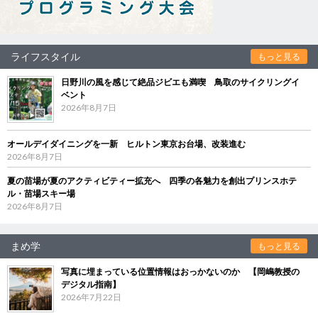
ライフスタイル
もっと見る
日野川の風を感じて絶品ジビエも満喫 鳥取のサイクリングイ
ベント
2026年8月7日
オールデイダイニングを一新 ヒルトン東京お台場、改装進む
2026年8月7日
夏の苗場が夏のアクティビティー拡充へ 四季の各魅力を創出プリンスホテ
ル・苗場スキー場
2026年8月7日
まめ学
もっと見る
写真に埋まっている位置情報はおっかないのか 【岡嶋教授の
デジタル指南】
2026年7月22日