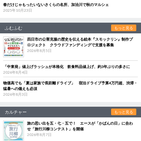
春だけじゃもったいないさくらの名所、加治川で秋のマルシェ
2025年10月23日
ふむふむ
もっと見る
四日市の公害克服の歴史を伝える絵本『スモックリン』制作プ
ロジェクト クラウドファンディングで支援を募集
2026年8月5日
「中東発」値上げラッシュが本格化 飲食料品値上げ、約3年ぶりの多さに
2026年8月4日
物価高でも「夏は家族で長距離ドライブ」 宿泊ドライブ予算4万円超、渋滞・
猛暑への備えも必須
2026年8月3日
カルチャー
もっと見る
旅の思い出を五・七・五で！ エースが「かばんの日」に合わ
せ「旅行川柳コンテスト」を開催
2026年8月7日