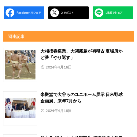
関連記事
大相撲春巡業、大関霧島が初稽古 夏場所か
ど番「やり返す」
2024年4月18日
米殿堂で大谷らのユニホーム展示 日米野球
企画展、来年7月から
2024年4月18日