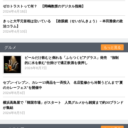
ゼロトラストって何？ 【岡嶋教授のデジタル指南】
2026年6月18日
きっと大平元首相は泣いている 【政眼鏡（せいがんきょう）－本田雅俊の政
治コラム】
2026年6月10日
グルメ
もっと見る
ビールだけ飲むと倒れる「ふらつくビアグラス」発売 “強制
的に水を飲む”仕掛けで適正飲酒を後押し
2026年8月7日
セブン‐イレブン、カレー15商品を一斉投入 名店監修から冷製うどんまで“夏
のカレーフェス”を開催中
2026年8月6日
横浜高島屋で「韓国市場」がスタート 人気グルメから雑貨まで約30ブランド
が集結
2026年8月5日