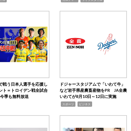
で戦う日本人選手を応援し
ドジャースタジアムで「いわて牛」
ント＝トロイデン戦全試合
など岩手県産農畜産物をPR JA全農
0が今季も無料放送
いわてが8月10日～12日に実施
,
,
スポーツ
ビジネス