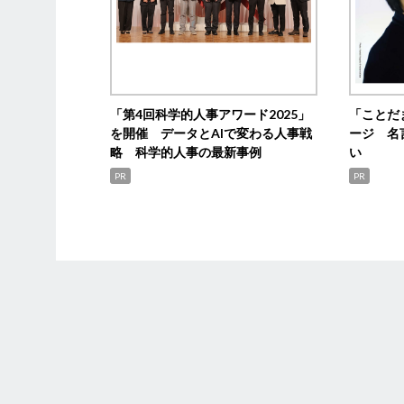
「第4回科学的人事アワード2025」
「ことだ
を開催 データとAIで変わる人事戦
ージ 名
略 科学的人事の最新事例
い
PR
PR