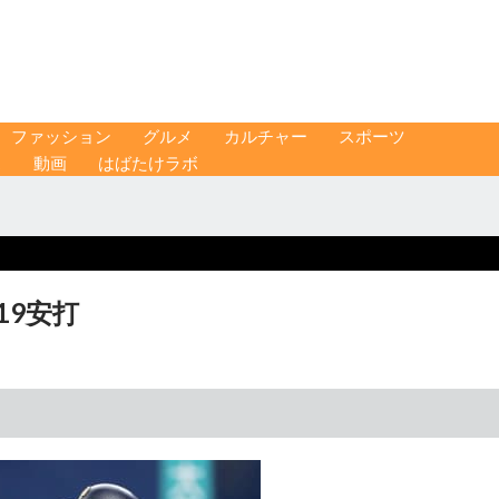
ファッション
グルメ
カルチャー
スポーツ
ス
動画
はばたけラボ
19安打