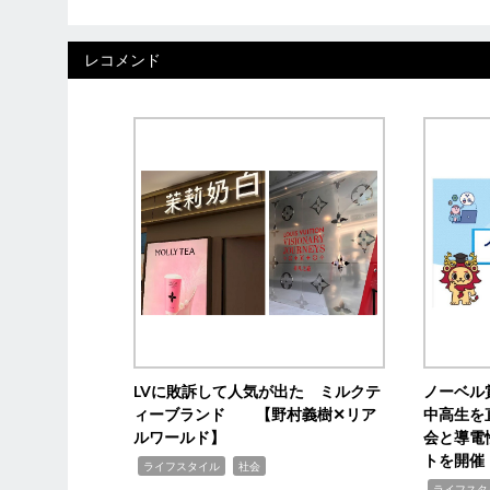
レコメンド
LVに敗訴して人気が出た ミルクテ
ノーベル
ィーブランド 【野村義樹✕リア
中高生を
ルワールド】
会と導電
トを開催
,
,
ライフスタイル
社会
,
ライフスタ