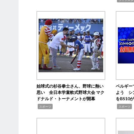
始球式の杉谷拳士さん、野球に熱い
ベルギー
思い 全日本学童軟式野球大会 マク
よう シ
ドナルド・トーナメントが開幕
をBS1
,
,
スポーツ
スポーツ