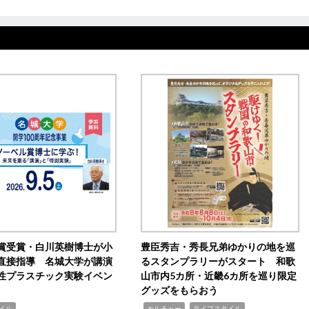
賞受賞・白川英樹博士が小
豊臣秀吉・秀長兄弟ゆかりの地を巡
直接指導 名城大学が講演
るスタンプラリーがスタート 和歌
性プラスチック実験イベン
山市内5カ所・近畿6カ所を巡り限定
グッズをもらおう
,
,
イル
カルチャー
ライフスタイル