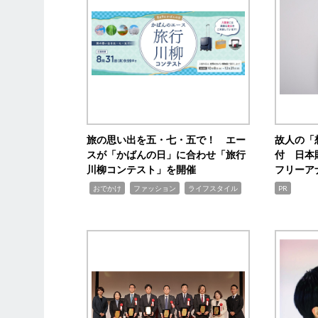
旅の思い出を五・七・五で！ エー
故人の「
スが「かばんの日」に合わせ「旅行
付 日本
川柳コンテスト」を開催
フリーア
,
,
,
おでかけ
ファッション
ライフスタイル
PR