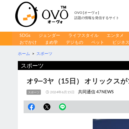
OVO [オーヴォ]
話題の情報を発信するサイト
コンテンツへ移動
検
SDGs
ジェンダー
ライフスタイル
エンタメ
索
おでかけ
まめ学
デジもの
ペット
ビジネ
ホーム
>
スポーツ
スポーツ
オ9―3ヤ（15日） オリックスが
共同通信 47NEWS
2024年6月15日
スポーツ