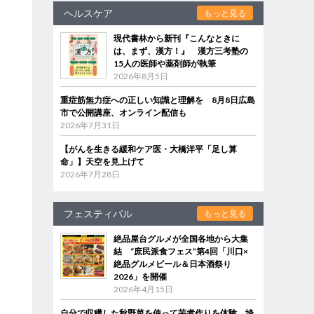
ヘルスケア
もっと見る
現代書林から新刊『こんなときに
は、まず、漢方！』 漢方三考塾の
15人の医師や薬剤師が執筆
2026年8月5日
重症筋無力症への正しい知識と理解を 8月8日広島
市で公開講座、オンライン配信も
2026年7月31日
【がんを生きる緩和ケア医・大橋洋平「足し算
命」】天空を見上げて
2026年7月28日
フェスティバル
もっと見る
絶品屋台グルメが全国各地から大集
結 “庶民派食フェス”第4回「川口×
絶品グルメビール＆日本酒祭り
2026」を開催
2026年4月15日
自分で収穫した秋野菜を使って芋煮作りを体験 埼