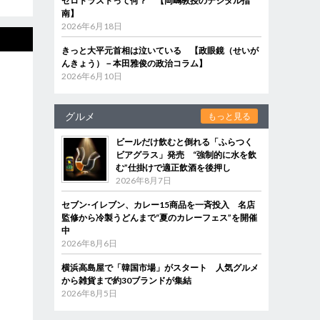
ゼロトラストって何？ 【岡嶋教授のデジタル指
南】
2026年6月18日
きっと大平元首相は泣いている 【政眼鏡（せいが
んきょう）－本田雅俊の政治コラム】
2026年6月10日
グルメ
もっと見る
ビールだけ飲むと倒れる「ふらつく
ビアグラス」発売 “強制的に水を飲
む”仕掛けで適正飲酒を後押し
2026年8月7日
セブン‐イレブン、カレー15商品を一斉投入 名店
監修から冷製うどんまで“夏のカレーフェス”を開催
中
2026年8月6日
横浜高島屋で「韓国市場」がスタート 人気グルメ
から雑貨まで約30ブランドが集結
2026年8月5日