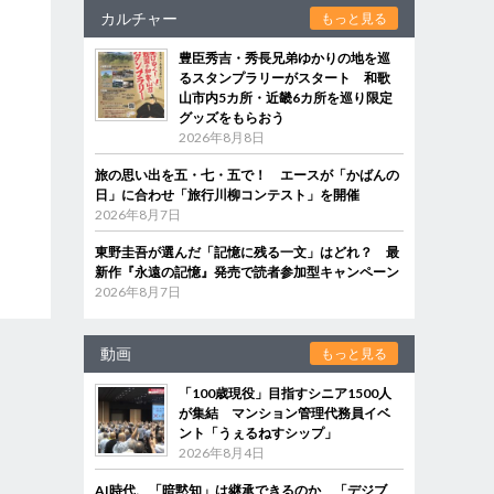
カルチャー
もっと見る
豊臣秀吉・秀長兄弟ゆかりの地を巡
るスタンプラリーがスタート 和歌
山市内5カ所・近畿6カ所を巡り限定
グッズをもらおう
2026年8月8日
旅の思い出を五・七・五で！ エースが「かばんの
日」に合わせ「旅行川柳コンテスト」を開催
2026年8月7日
東野圭吾が選んだ「記憶に残る一文」はどれ？ 最
新作『永遠の記憶』発売で読者参加型キャンペーン
2026年8月7日
動画
もっと見る
「100歳現役」目指すシニア1500人
が集結 マンション管理代務員イベ
ント「うぇるねすシップ」
2026年8月4日
AI時代、「暗黙知」は継承できるのか 「デジブ