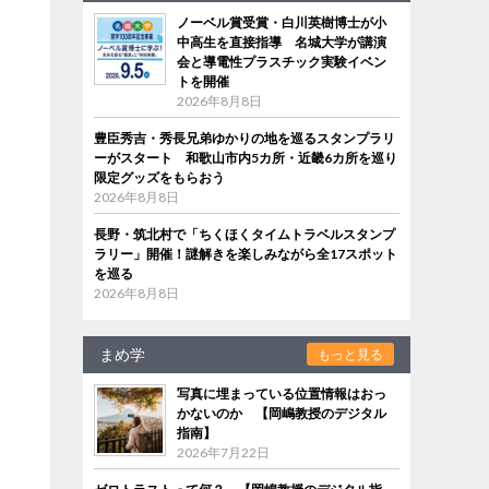
ノーベル賞受賞・白川英樹博士が小
中高生を直接指導 名城大学が講演
会と導電性プラスチック実験イベン
トを開催
2026年8月8日
豊臣秀吉・秀長兄弟ゆかりの地を巡るスタンプラリ
ーがスタート 和歌山市内5カ所・近畿6カ所を巡り
限定グッズをもらおう
2026年8月8日
長野・筑北村で「ちくほくタイムトラベルスタンプ
ラリー」開催！謎解きを楽しみながら全17スポット
を巡る
2026年8月8日
まめ学
もっと見る
写真に埋まっている位置情報はおっ
かないのか 【岡嶋教授のデジタル
指南】
2026年7月22日