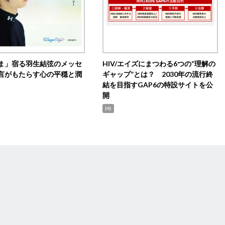
ま」宿る羽生結弦のメッセ
HIV/エイズにまつわる6つの“理解の
言がもたらす心の平穏と潤
ギャップ”とは？ 2030年の流行終
結を目指すGAP6の特設サイトを公
開
PR