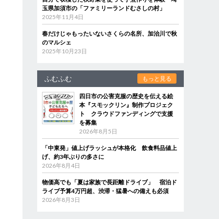
玉県加須市の「ファミリーランドむさしの村」
2025年11月4日
春だけじゃもったいないさくらの名所、加治川で秋
のマルシェ
2025年10月23日
ふむふむ
もっと見る
四日市の公害克服の歴史を伝える絵
本『スモックリン』制作プロジェク
ト クラウドファンディングで支援
を募集
2026年8月5日
「中東発」値上げラッシュが本格化 飲食料品値上
げ、約3年ぶりの多さに
2026年8月4日
物価高でも「夏は家族で長距離ドライブ」 宿泊ド
ライブ予算4万円超、渋滞・猛暑への備えも必須
2026年8月3日