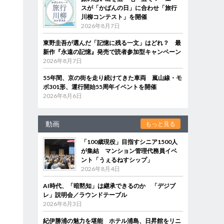
スが「かばんの日」に合わせ「旅行
川柳コンテスト」を開催
2026年8月7日
東野圭吾が選んだ「記憶に残る一文」はどれ？ 最
新作『永遠の記憶』発売で読者参加型キャンペーン
2026年8月7日
55年間、京の街を走り続けてきた車両 嵐山線・モ
ボ301形、運行開始55周年イベントを開催
2026年8月6日
動画
もっと見る
「100歳現役」目指すシニア1500人
が集結 マンション管理代務員イベ
ント「うぇるねすシップ」
2026年8月4日
AI時代、「暗黙知」は継承できるのか 「デジブ
レ」説明会／ラウンドテーブル
2026年8月3日
紀伊勝浦の魅力を堪能 ホテル浦島、日昇館をリニ