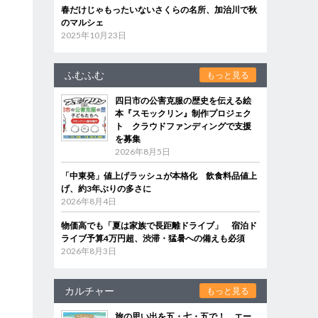
春だけじゃもったいないさくらの名所、加治川で秋
のマルシェ
2025年10月23日
ふむふむ
もっと見る
四日市の公害克服の歴史を伝える絵
本『スモックリン』制作プロジェク
ト クラウドファンディングで支援
を募集
2026年8月5日
「中東発」値上げラッシュが本格化 飲食料品値上
げ、約3年ぶりの多さに
2026年8月4日
物価高でも「夏は家族で長距離ドライブ」 宿泊ド
ライブ予算4万円超、渋滞・猛暑への備えも必須
2026年8月3日
カルチャー
もっと見る
旅の思い出を五・七・五で！ エー