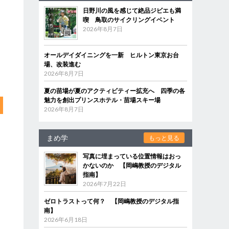
日野川の風を感じて絶品ジビエも満
喫 鳥取のサイクリングイベント
2026年8月7日
オールデイダイニングを一新 ヒルトン東京お台
場、改装進む
2026年8月7日
夏の苗場が夏のアクティビティー拡充へ 四季の各
魅力を創出プリンスホテル・苗場スキー場
2026年8月7日
まめ学
もっと見る
写真に埋まっている位置情報はおっ
かないのか 【岡嶋教授のデジタル
指南】
2026年7月22日
ゼロトラストって何？ 【岡嶋教授のデジタル指
南】
2026年6月18日