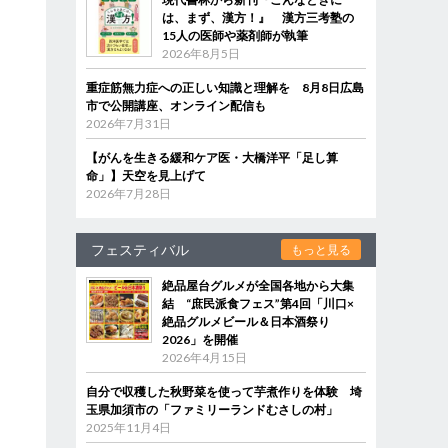
は、まず、漢方！』 漢方三考塾の
15人の医師や薬剤師が執筆
2026年8月5日
重症筋無力症への正しい知識と理解を 8月8日広島
市で公開講座、オンライン配信も
2026年7月31日
【がんを生きる緩和ケア医・大橋洋平「足し算
命」】天空を見上げて
2026年7月28日
フェスティバル
もっと見る
絶品屋台グルメが全国各地から大集
結 “庶民派食フェス”第4回「川口×
絶品グルメビール＆日本酒祭り
2026」を開催
2026年4月15日
自分で収穫した秋野菜を使って芋煮作りを体験 埼
玉県加須市の「ファミリーランドむさしの村」
2025年11月4日