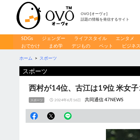
OVO [オーヴォ]
話題の情報を発信するサイト
コンテンツへ移動
検
SDGs
ジェンダー
ライフスタイル
エンタメ
索
おでかけ
まめ学
デジもの
ペット
ビジネ
ホーム
>
スポーツ
スポーツ
西村が14位、古江は19位 米女
共同通信 47NEWS
2024年6月16日
スポーツ