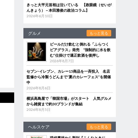
きっと大平元首相は泣いている 【政眼鏡（せいが
んきょう）－本田雅俊の政治コラム】
2026年6月10日
グルメ
もっと見る
ビールだけ飲むと倒れる「ふらつく
ビアグラス」発売 “強制的に水を飲
む”仕掛けで適正飲酒を後押し
2026年8月7日
セブン‐イレブン、カレー15商品を一斉投入 名店
監修から冷製うどんまで“夏のカレーフェス”を開催
中
2026年8月6日
横浜高島屋で「韓国市場」がスタート 人気グルメ
から雑貨まで約30ブランドが集結
2026年8月5日
ヘルスケア
もっと見る
現代書林から新刊『こんなときに