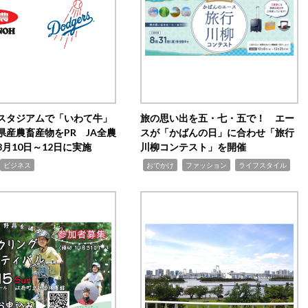
スタジアムで「いわて牛」
旅の思い出を五・七・五で！ エー
県産農畜産物をPR JA全農
スが「かばんの日」に合わせ「旅行
月10日～12日に実施
川柳コンテスト」を開催
,
,
,
ビジネス
おでかけ
ファッション
ライフスタイル