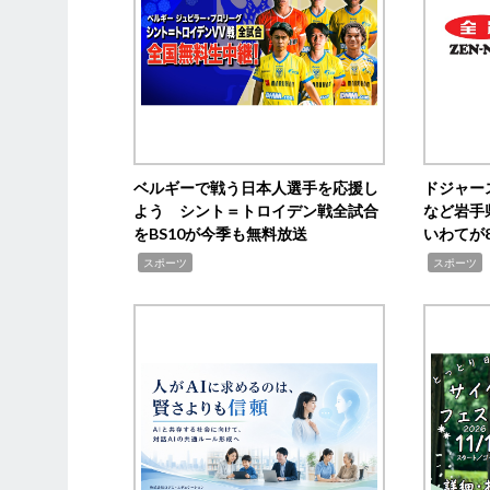
ベルギーで戦う日本人選手を応援し
ドジャー
よう シント＝トロイデン戦全試合
など岩手
をBS10が今季も無料放送
いわてが8
,
,
,
スポーツ
スポーツ