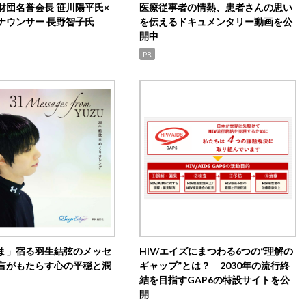
財団名誉会長 笹川陽平氏×
医療従事者の情熱、患者さんの思い
ナウンサー 長野智子氏
を伝えるドキュメンタリー動画を公
開中
PR
ま」宿る羽生結弦のメッセ
HIV/エイズにまつわる6つの“理解の
言がもたらす心の平穏と潤
ギャップ”とは？ 2030年の流行終
結を目指すGAP6の特設サイトを公
開