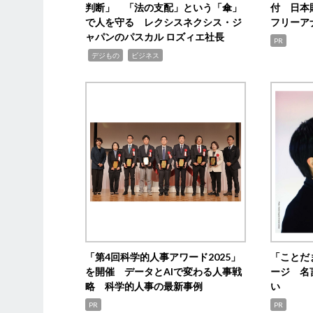
判断」 「法の支配」という「傘」
付 日本
で人を守る レクシスネクシス・ジ
フリーア
ャパンのパスカル ロズィエ社長
PR
,
,
デジもの
ビジネス
「第4回科学的人事アワード2025」
「ことだ
を開催 データとAIで変わる人事戦
ージ 名
略 科学的人事の最新事例
い
PR
PR