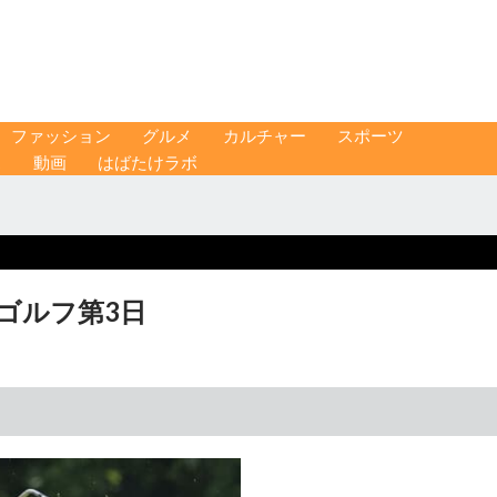
ファッション
グルメ
カルチャー
スポーツ
ス
動画
はばたけラボ
子ゴルフ第3日