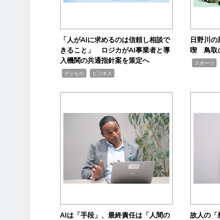
「人がAIに求めるのは信頼し相談で
日野川の
きること」 ロジカがAI事業者と導
喫 鳥取
入機関の共通指針案を策定へ
,
スポーツ
,
,
デジもの
ビジネス
AIは「手段」、最終責任は「人間の
故人の「