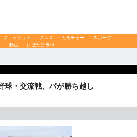
ファッション
グルメ
カルチャー
スポーツ
ス
動画
はばたけラボ
ロ野球・交流戦、パが勝ち越し