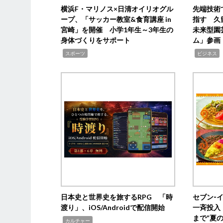
横浜F・マリノス×日清オイリオグル
先端技術
ープ、「サッカー教室&食育講座 in
指す 久
宮崎」を開催 小学1年生～3年生の
未来型園
身体づくりをサポート
ム」参画
,
,
,
スポーツ
ビジネス
日本史と世界史を旅するRPG 「時
セブン‐
渡り」、iOS/Androidで配信開始
一斉投入
まで“夏
,
カルチャー