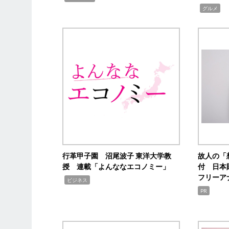
,
グルメ
行革甲子園 沼尾波子 東洋大学教
故人の「
授 連載「よんななエコノミー」
付 日本
フリーア
,
ビジネス
PR