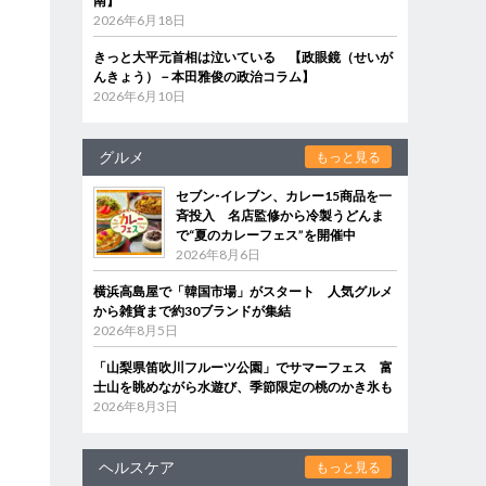
南】
2026年6月18日
きっと大平元首相は泣いている 【政眼鏡（せいが
んきょう）－本田雅俊の政治コラム】
2026年6月10日
グルメ
もっと見る
セブン‐イレブン、カレー15商品を一
斉投入 名店監修から冷製うどんま
で“夏のカレーフェス”を開催中
2026年8月6日
横浜高島屋で「韓国市場」がスタート 人気グルメ
から雑貨まで約30ブランドが集結
2026年8月5日
「山梨県笛吹川フルーツ公園」でサマーフェス 富
士山を眺めながら水遊び、季節限定の桃のかき氷も
2026年8月3日
ヘルスケア
もっと見る