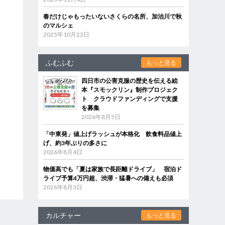
春だけじゃもったいないさくらの名所、加治川で秋
のマルシェ
2025年10月23日
ふむふむ
もっと見る
四日市の公害克服の歴史を伝える絵
本『スモックリン』制作プロジェク
ト クラウドファンディングで支援
を募集
2026年8月5日
「中東発」値上げラッシュが本格化 飲食料品値上
げ、約3年ぶりの多さに
2026年8月4日
物価高でも「夏は家族で長距離ドライブ」 宿泊ド
ライブ予算4万円超、渋滞・猛暑への備えも必須
2026年8月3日
カルチャー
もっと見る