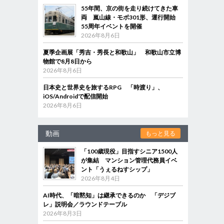
55年間、京の街を走り続けてきた車
両 嵐山線・モボ301形、運行開始
55周年イベントを開催
2026年8月6日
夏季企画展「秀吉・秀長と和歌山」 和歌山市立博
物館で8月8日から
2026年8月6日
日本史と世界史を旅するRPG 「時渡り」、
iOS/Androidで配信開始
2026年8月6日
動画
もっと見る
「100歳現役」目指すシニア1500人
が集結 マンション管理代務員イベ
ント「うぇるねすシップ」
2026年8月4日
AI時代、「暗黙知」は継承できるのか 「デジブ
レ」説明会／ラウンドテーブル
2026年8月3日