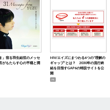
ま」宿る羽生結弦のメッセ
HIV/エイズにまつわる6つの“理解の
言がもたらす心の平穏と潤
ギャップ”とは？ 2030年の流行終
結を目指すGAP6の特設サイトを公
開
PR