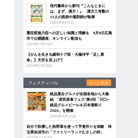
現代書林から新刊『こんなときに
は、まず、漢方！』 漢方三考塾の
15人の医師や薬剤師が執筆
2026年8月5日
重症筋無力症への正しい知識と理解を 8月8日広島
市で公開講座、オンライン配信も
2026年7月31日
【がんを生きる緩和ケア医・大橋洋平「足し算
命」】天空を見上げて
2026年7月28日
フェスティバル
もっと見る
絶品屋台グルメが全国各地から大集
結 “庶民派食フェス”第4回「川口×
絶品グルメビール＆日本酒祭り
2026」を開催
2026年4月15日
自分で収穫した秋野菜を使って芋煮作りを体験 埼
玉県加須市の「ファミリーランドむさしの村」
2025年11月4日