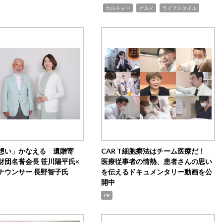
,
,
,
カルチャー
グルメ
ライフスタイル
想い」かなえる 遺贈寄
CAR T細胞療法はチーム医療だ！
財団名誉会長 笹川陽平氏×
医療従事者の情熱、患者さんの思い
ナウンサー 長野智子氏
を伝えるドキュメンタリー動画を公
開中
PR