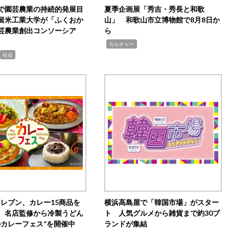
で園芸農業の持続的発展目
夏季企画展「秀吉・秀長と和歌
留米工業大学が「ふくおか
山」 和歌山市立博物館で8月8日か
芸農業創出コンソーシア
ら
,
カルチャー
社会
イレブン、カレー15商品を
横浜高島屋で「韓国市場」がスター
 名店監修から冷製うどん
ト 人気グルメから雑貨まで約30ブ
のカレーフェス”を開催中
ランドが集結