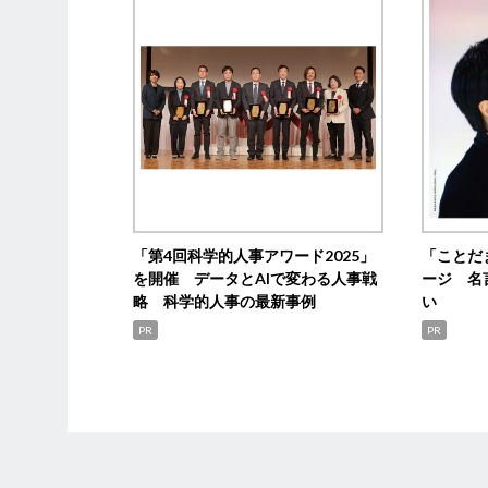
「第4回科学的人事アワード2025」
「ことだ
を開催 データとAIで変わる人事戦
ージ 名
略 科学的人事の最新事例
い
PR
PR