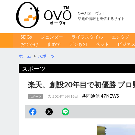
OVO [オーヴォ]
話題の情報を発信するサイト
コンテンツへ移動
検
SDGs
ジェンダー
ライフスタイル
エンタメ
索
おでかけ
まめ学
デジもの
ペット
ビジネ
ホーム
>
スポーツ
スポーツ
楽天、創設20年目で初優勝 プ
共同通信 47NEWS
2024年6月16日
スポーツ