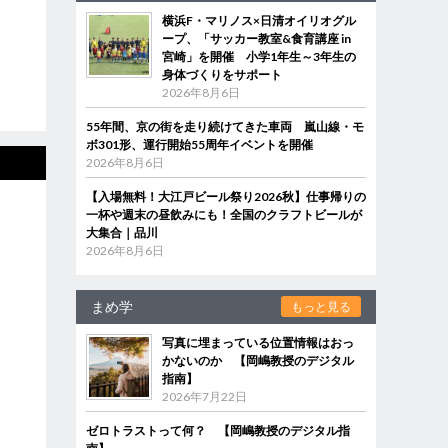
横浜F・マリノス×日清オイリオグル
ープ、「サッカー教室&食育講座 in
宮崎」を開催 小学1年生～3年生の
身体づくりをサポート
2026年8月6日
55年間、京の街を走り続けてきた車両 嵐山線・モ
ボ301形、運行開始55周年イベントを開催
2026年8月6日
【入場無料！大江戸ビール祭り2026秋】仕事帰りの
一杯や週末の昼飲みにも！全国のクラフトビールが
大集合｜品川
2026年8月6日
まめ学
もっと見る
写真に埋まっている位置情報はおっ
かないのか 【岡嶋教授のデジタル
指南】
2026年7月22日
ゼロトラストって何？ 【岡嶋教授のデジタル指