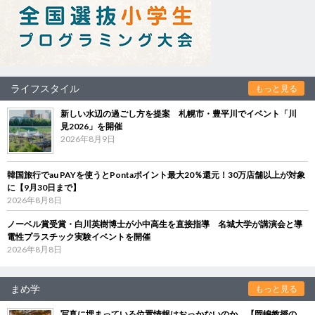
ライフスタイル
もっと見る
新しい水辺の過ごし方を提案 札幌市・豊平川でイベント「川
見2026」を開催
2026年8月9日
韓国旅行でau PAYを使うとPontaポイント最大20％還元！30万店舗以上が対象
に【9月30日まで】
2026年8月8日
ノーベル賞受賞・白川英樹博士が小中高生を直接指導 名城大学が講演会と導
電性プラスチック実験イベントを開催
2026年8月8日
まめ学
もっと見る
写真に埋まっている位置情報はおっかないのか 【岡嶋教授の