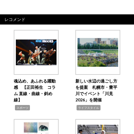
レコメンド
魂込め、あふれる躍動
新しい水辺の過ごし方
感 【正田裕生 コラ
を提案 札幌市・豊平
ム 直線・曲線・斜め
川でイベント「川見
線】
2026」を開催
,
,
スポーツ
ライフスタイル