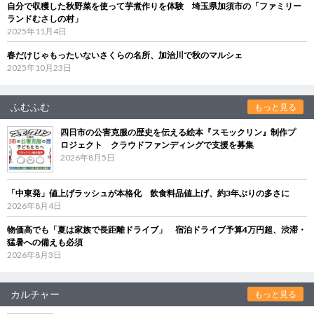
自分で収穫した秋野菜を使って芋煮作りを体験 埼玉県加須市の「ファミリー
ランドむさしの村」
2025年11月4日
春だけじゃもったいないさくらの名所、加治川で秋のマルシェ
2025年10月23日
ふむふむ
もっと見る
四日市の公害克服の歴史を伝える絵本『スモックリン』制作プ
ロジェクト クラウドファンディングで支援を募集
2026年8月5日
「中東発」値上げラッシュが本格化 飲食料品値上げ、約3年ぶりの多さに
2026年8月4日
物価高でも「夏は家族で長距離ドライブ」 宿泊ドライブ予算4万円超、渋滞・
猛暑への備えも必須
2026年8月3日
カルチャー
もっと見る