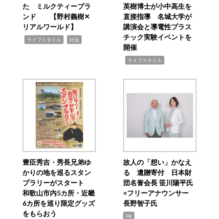
た ミルクティーブラ
英樹博士が小中高生を
ンド 【野村義樹✕
直接指導 名城大学が
リアルワールド】
講演会と導電性プラス
チック実験イベントを
,
,
ライフスタイル
社会
開催
,
ライフスタイル
豊臣秀吉・秀長兄弟ゆ
故人の「想い」かなえ
かりの地を巡るスタン
る 遺贈寄付 日本財
プラリーがスタート
団名誉会長 笹川陽平氏
和歌山市内5カ所・近畿
×フリーアナウンサー
6カ所を巡り限定グッズ
長野智子氏
をもらおう
PR