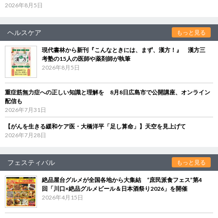
2026年8月5日
ヘルスケア
もっと見る
現代書林から新刊『こんなときには、まず、漢方！』 漢方三
考塾の15人の医師や薬剤師が執筆
2026年8月5日
重症筋無力症への正しい知識と理解を 8月8日広島市で公開講座、オンライン
配信も
2026年7月31日
【がんを生きる緩和ケア医・大橋洋平「足し算命」】天空を見上げて
2026年7月28日
フェスティバル
もっと見る
絶品屋台グルメが全国各地から大集結 “庶民派食フェス”第4
回「川口×絶品グルメビール＆日本酒祭り2026」を開催
2026年4月15日