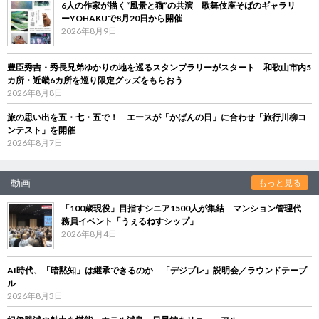
6人の作家が描く“風景と猫”の共演 歌舞伎座そばのギャラリ
ーYOHAKUで8月20日から開催
2026年8月9日
豊臣秀吉・秀長兄弟ゆかりの地を巡るスタンプラリーがスタート 和歌山市内5
カ所・近畿6カ所を巡り限定グッズをもらおう
2026年8月8日
旅の思い出を五・七・五で！ エースが「かばんの日」に合わせ「旅行川柳コ
ンテスト」を開催
2026年8月7日
動画
もっと見る
「100歳現役」目指すシニア1500人が集結 マンション管理代
務員イベント「うぇるねすシップ」
2026年8月4日
AI時代、「暗黙知」は継承できるのか 「デジブレ」説明会／ラウンドテーブ
ル
2026年8月3日