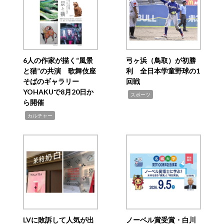
6人の作家が描く“風景
弓ヶ浜（鳥取）が初勝
と猫”の共演 歌舞伎座
利 全日本学童野球の1
そばのギャラリー
回戦
YOHAKUで8月20日か
,
スポーツ
ら開催
,
カルチャー
LVに敗訴して人気が出
ノーベル賞受賞・白川