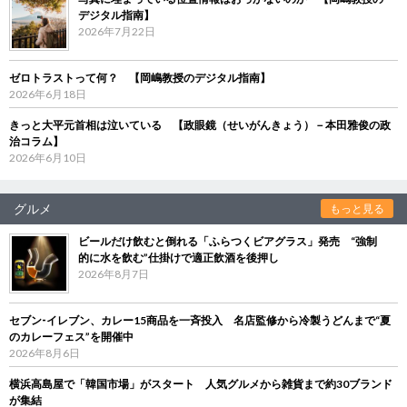
デジタル指南】
2026年7月22日
ゼロトラストって何？ 【岡嶋教授のデジタル指南】
2026年6月18日
きっと大平元首相は泣いている 【政眼鏡（せいがんきょう）－本田雅俊の政
治コラム】
2026年6月10日
グルメ
もっと見る
ビールだけ飲むと倒れる「ふらつくビアグラス」発売 “強制
的に水を飲む”仕掛けで適正飲酒を後押し
2026年8月7日
セブン‐イレブン、カレー15商品を一斉投入 名店監修から冷製うどんまで“夏
のカレーフェス”を開催中
2026年8月6日
横浜高島屋で「韓国市場」がスタート 人気グルメから雑貨まで約30ブランド
が集結