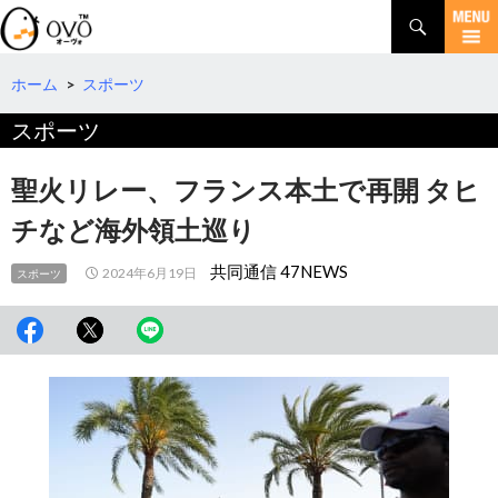
検
索
コ
ン
テ
ホーム
>
スポーツ
ン
スポーツ
ツ
へ
移
聖火リレー、フランス本土で再開 タヒ
動
チなど海外領土巡り
共同通信 47NEWS
2024年6月19日
スポーツ