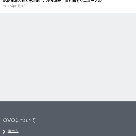
紀伊勝浦の魅力を堪能 ホテル浦島、日昇館をリニューアル
2026年8月3日
OVOについて
ホーム