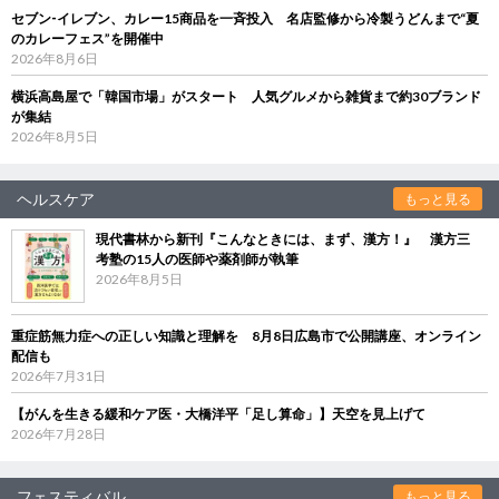
セブン‐イレブン、カレー15商品を一斉投入 名店監修から冷製うどんまで“夏
のカレーフェス”を開催中
2026年8月6日
横浜高島屋で「韓国市場」がスタート 人気グルメから雑貨まで約30ブランド
が集結
2026年8月5日
ヘルスケア
もっと見る
現代書林から新刊『こんなときには、まず、漢方！』 漢方三
考塾の15人の医師や薬剤師が執筆
2026年8月5日
重症筋無力症への正しい知識と理解を 8月8日広島市で公開講座、オンライン
配信も
2026年7月31日
【がんを生きる緩和ケア医・大橋洋平「足し算命」】天空を見上げて
2026年7月28日
フェスティバル
もっと見る