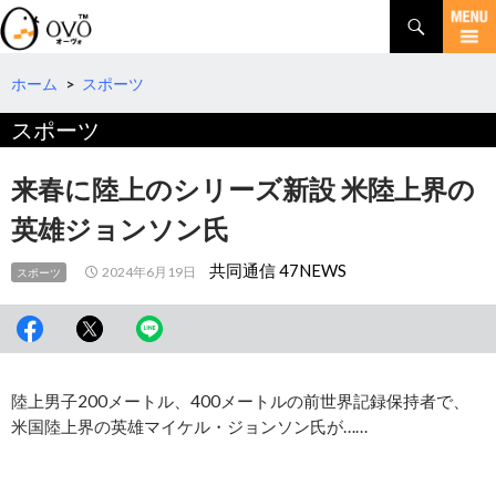
検
索
コ
ン
テ
ホーム
>
スポーツ
ン
スポーツ
ツ
へ
移
来春に陸上のシリーズ新設 米陸上界の
動
英雄ジョンソン氏
共同通信 47NEWS
2024年6月19日
スポーツ
陸上男子200メートル、400メートルの前世界記録保持者で、
米国陸上界の英雄マイケル・ジョンソン氏が……