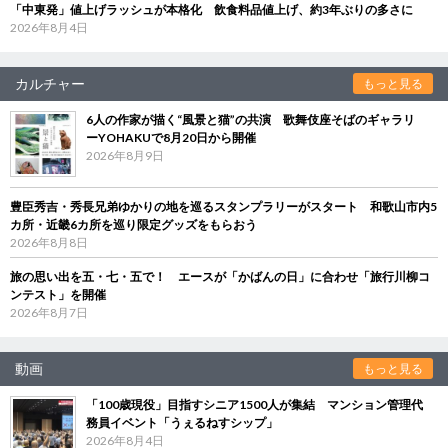
「中東発」値上げラッシュが本格化 飲食料品値上げ、約3年ぶりの多さに
2026年8月4日
カルチャー
もっと見る
6人の作家が描く“風景と猫”の共演 歌舞伎座そばのギャラリ
ーYOHAKUで8月20日から開催
2026年8月9日
豊臣秀吉・秀長兄弟ゆかりの地を巡るスタンプラリーがスタート 和歌山市内5
カ所・近畿6カ所を巡り限定グッズをもらおう
2026年8月8日
旅の思い出を五・七・五で！ エースが「かばんの日」に合わせ「旅行川柳コ
ンテスト」を開催
2026年8月7日
動画
もっと見る
「100歳現役」目指すシニア1500人が集結 マンション管理代
務員イベント「うぇるねすシップ」
2026年8月4日