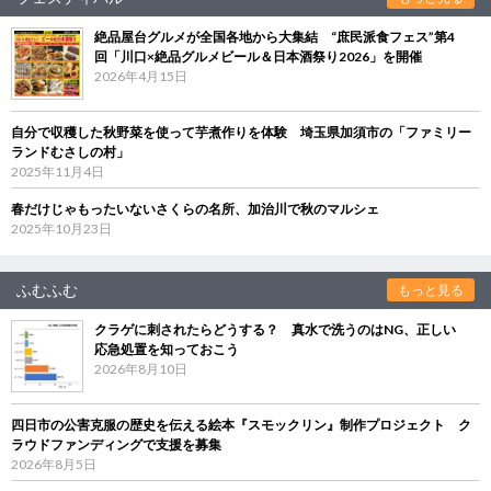
絶品屋台グルメが全国各地から大集結 “庶民派食フェス”第4
回「川口×絶品グルメビール＆日本酒祭り2026」を開催
2026年4月15日
自分で収穫した秋野菜を使って芋煮作りを体験 埼玉県加須市の「ファミリー
ランドむさしの村」
2025年11月4日
春だけじゃもったいないさくらの名所、加治川で秋のマルシェ
2025年10月23日
ふむふむ
もっと見る
クラゲに刺されたらどうする？ 真水で洗うのはNG、正しい
応急処置を知っておこう
2026年8月10日
四日市の公害克服の歴史を伝える絵本『スモックリン』制作プロジェクト ク
ラウドファンディングで支援を募集
2026年8月5日