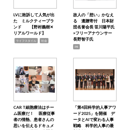
LVに敗訴して人気が出
故人の「想い」かなえ
た ミルクティーブラ
る 遺贈寄付 日本財
ンド 【野村義樹✕
団名誉会長 笹川陽平氏
リアルワールド】
×フリーアナウンサー
長野智子氏
,
,
ライフスタイル
社会
PR
CAR T細胞療法はチー
「第4回科学的人事アワ
ム医療だ！ 医療従事
ード2025」を開催 デ
者の情熱、患者さんの
ータとAIで変わる人事
思いを伝えるドキュメ
戦略 科学的人事の最