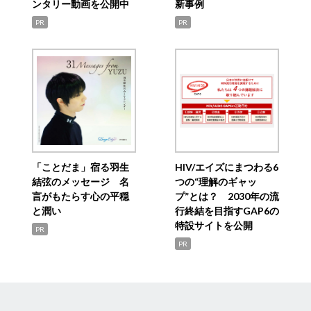
ンタリー動画を公開中
新事例
PR
PR
「ことだま」宿る羽生
HIV/エイズにまつわる6
結弦のメッセージ 名
つの“理解のギャッ
言がもたらす心の平穏
プ”とは？ 2030年の流
と潤い
行終結を目指すGAP6の
特設サイトを公開
PR
PR