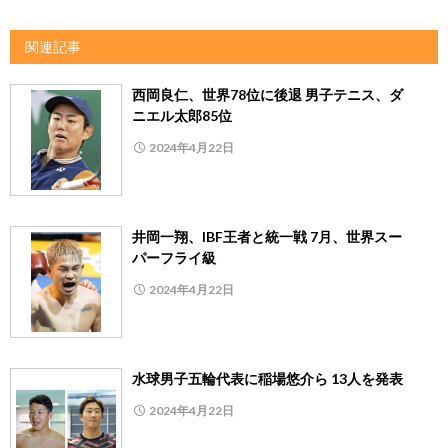
関連記事
西岡良仁、世界78位に後退 男子テニス、ダ
ニエル太郎85位
2024年4月22日
井岡一翔、IBF王者と統一戦 7月、世界スー
パーフライ級
2024年4月22日
水球男子五輪代表に稲場悠介ら 13人を発表
2024年4月22日