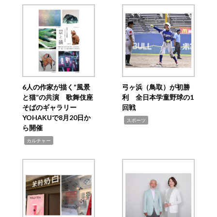
6人の作家が描く“風景
弓ヶ浜（鳥取）が初勝
と猫”の共演 歌舞伎座
利 全日本学童野球の1
そばのギャラリー
回戦
YOHAKUで8月20日か
,
スポーツ
ら開催
,
カルチャー