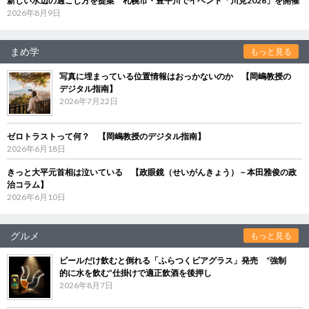
新しい水辺の過ごし方を提案 札幌市・豊平川でイベント「川見2026」を開催
2026年8月9日
まめ学
もっと見る
写真に埋まっている位置情報はおっかないのか 【岡嶋教授の
デジタル指南】
2026年7月22日
ゼロトラストって何？ 【岡嶋教授のデジタル指南】
2026年6月18日
きっと大平元首相は泣いている 【政眼鏡（せいがんきょう）－本田雅俊の政
治コラム】
2026年6月10日
グルメ
もっと見る
ビールだけ飲むと倒れる「ふらつくビアグラス」発売 “強制
的に水を飲む”仕掛けで適正飲酒を後押し
2026年8月7日