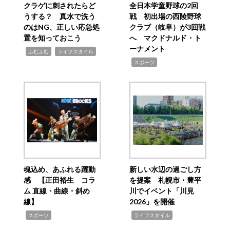
クラゲに刺されたらど
全日本学童野球の2回
うする？ 真水で洗う
戦 初出場の西陵野球
のはNG、正しい応急処
クラブ（岐阜）が3回戦
置を知っておこう
へ マクドナルド・ト
ーナメント
,
,
ふむふむ
ライフスタイル
,
スポーツ
魂込め、あふれる躍動
新しい水辺の過ごし方
感 【正田裕生 コラ
を提案 札幌市・豊平
ム 直線・曲線・斜め
川でイベント「川見
線】
2026」を開催
,
,
スポーツ
ライフスタイル