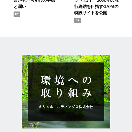
言がもたらす心の平穏
プ”とは？ 2030年の流
と潤い
行終結を目指すGAP6の
特設サイトを公開
PR
PR