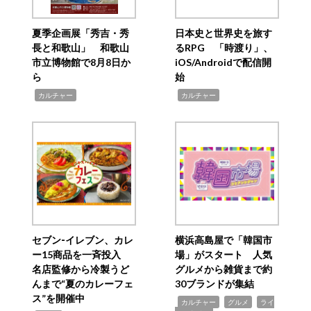
夏季企画展「秀吉・秀
日本史と世界史を旅す
長と和歌山」 和歌山
るRPG 「時渡り」、
市立博物館で8月8日か
iOS/Androidで配信開
ら
始
,
,
カルチャー
カルチャー
セブン‐イレブン、カレ
横浜高島屋で「韓国市
ー15商品を一斉投入
場」がスタート 人気
名店監修から冷製うど
グルメから雑貨まで約
んまで“夏のカレーフェ
30ブランドが集結
ス”を開催中
,
,
,
カルチャー
グルメ
ライ