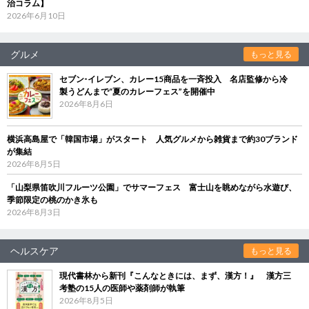
治コラム】
2026年6月10日
グルメ
もっと見る
セブン‐イレブン、カレー15商品を一斉投入 名店監修から冷
製うどんまで“夏のカレーフェス”を開催中
2026年8月6日
横浜高島屋で「韓国市場」がスタート 人気グルメから雑貨まで約30ブランド
が集結
2026年8月5日
「山梨県笛吹川フルーツ公園」でサマーフェス 富士山を眺めながら水遊び、
季節限定の桃のかき氷も
2026年8月3日
ヘルスケア
もっと見る
現代書林から新刊『こんなときには、まず、漢方！』 漢方三
考塾の15人の医師や薬剤師が執筆
2026年8月5日