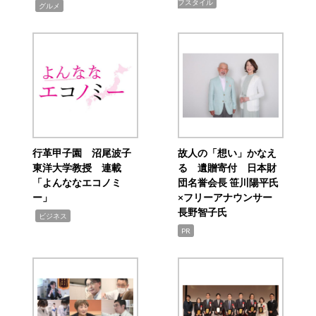
フスタイル
,
グルメ
行革甲子園 沼尾波子
故人の「想い」かなえ
東洋大学教授 連載
る 遺贈寄付 日本財
「よんななエコノミ
団名誉会長 笹川陽平氏
ー」
×フリーアナウンサー
長野智子氏
,
ビジネス
PR