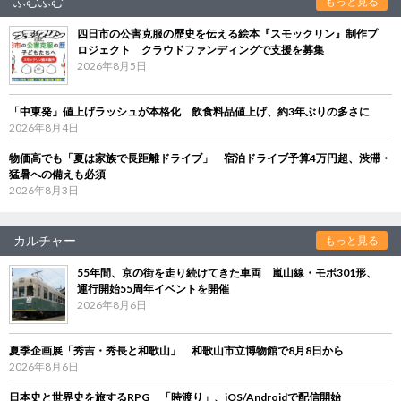
ふむふむ
もっと見る
四日市の公害克服の歴史を伝える絵本『スモックリン』制作プ
ロジェクト クラウドファンディングで支援を募集
2026年8月5日
「中東発」値上げラッシュが本格化 飲食料品値上げ、約3年ぶりの多さに
2026年8月4日
物価高でも「夏は家族で長距離ドライブ」 宿泊ドライブ予算4万円超、渋滞・
猛暑への備えも必須
2026年8月3日
カルチャー
もっと見る
55年間、京の街を走り続けてきた車両 嵐山線・モボ301形、
運行開始55周年イベントを開催
2026年8月6日
夏季企画展「秀吉・秀長と和歌山」 和歌山市立博物館で8月8日から
2026年8月6日
日本史と世界史を旅するRPG 「時渡り」、iOS/Androidで配信開始