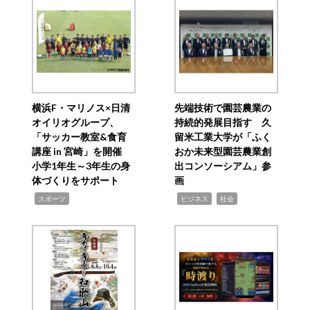
横浜F・マリノス×日清
先端技術で園芸農業の
オイリオグループ、
持続的発展目指す 久
「サッカー教室&食育
留米工業大学が「ふく
講座 in 宮崎」を開催
おか未来型園芸農業創
小学1年生～3年生の身
出コンソーシアム」参
体づくりをサポート
画
,
,
,
スポーツ
ビジネス
社会