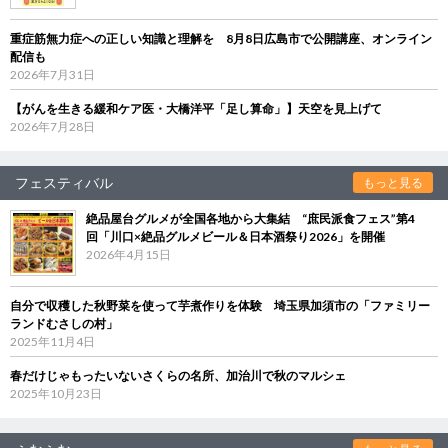
重症筋無力症への正しい知識と理解を 8月8日広島市で公開講座、オンライン
配信も
2026年7月31日
【がんを生きる緩和ケア医・大橋洋平「足し算命」】天空を見上げて
2026年7月28日
フェスティバル
もっと見る
絶品屋台グルメが全国各地から大集結 “庶民派食フェス”第4
回「川口×絶品グルメビール＆日本酒祭り2026」を開催
2026年4月15日
自分で収穫した秋野菜を使って芋煮作りを体験 埼玉県加須市の「ファミリー
ランドむさしの村」
2025年11月4日
春だけじゃもったいないさくらの名所、加治川で秋のマルシェ
2025年10月23日