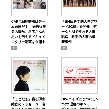
CAR T細胞療法はチー
「第4回科学的人事アワ
ム医療だ！ 医療従事
ード2025」を開催 デ
者の情熱、患者さんの
ータとAIで変わる人事
思いを伝えるドキュメ
戦略 科学的人事の最
ンタリー動画を公開中
新事例
PR
PR
「ことだま」宿る羽生
HIV/エイズにまつわる6
結弦のメッセージ 名
つの“理解のギャッ