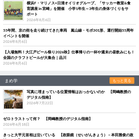
横浜F・マリノス×日清オイリオグループ、「サッカー教室&食
育講座 in 宮崎」を開催 小学1年生～3年生の身体づくりをサ
ポート
2026年8月6日
55年間、京の街を走り続けてきた車両 嵐山線・モボ301形、運行開始55周年
イベントを開催
2026年8月6日
【入場無料！大江戸ビール祭り2026秋】仕事帰りの一杯や週末の昼飲みにも！
全国のクラフトビールが大集合｜品川
2026年8月6日
まめ学
もっと見る
写真に埋まっている位置情報はおっかないのか 【岡嶋教授の
デジタル指南】
2026年7月22日
ゼロトラストって何？ 【岡嶋教授のデジタル指南】
2026年6月18日
きっと大平元首相は泣いている 【政眼鏡（せいがんきょう）－本田雅俊の政