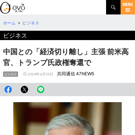
検
索
コ
ン
テ
ホーム
>
ビジネス
ン
ビジネス
ツ
へ
移
中国との「経済切り離し」主張 前米高
動
官、トランプ氏政権奪還で
共同通信 47NEWS
2024年6月20日
ビジネス