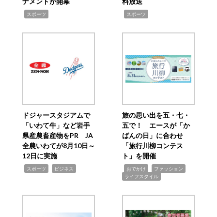
ナメントが開幕
料放送
,
,
スポーツ
スポーツ
ドジャースタジアムで
旅の思い出を五・七・
「いわて牛」など岩手
五で！ エースが「か
県産農畜産物をPR JA
ばんの日」に合わせ
全農いわてが8月10日～
「旅行川柳コンテス
12日に実施
ト」を開催
,
,
,
,
,
スポーツ
ビジネス
おでかけ
ファッション
ライフスタイル