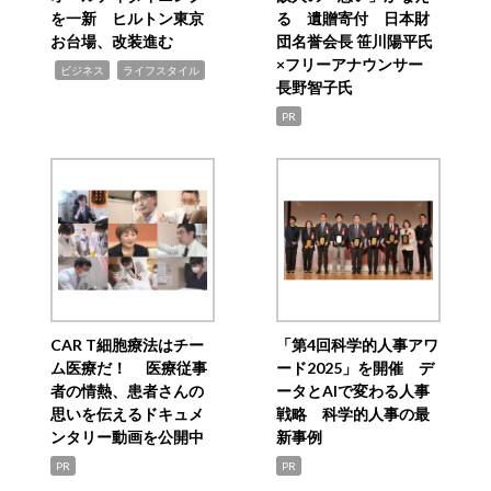
を一新 ヒルトン東京
る 遺贈寄付 日本財
お台場、改装進む
団名誉会長 笹川陽平氏
×フリーアナウンサー
,
,
ビジネス
ライフスタイル
長野智子氏
PR
CAR T細胞療法はチー
「第4回科学的人事アワ
ム医療だ！ 医療従事
ード2025」を開催 デ
者の情熱、患者さんの
ータとAIで変わる人事
思いを伝えるドキュメ
戦略 科学的人事の最
ンタリー動画を公開中
新事例
PR
PR