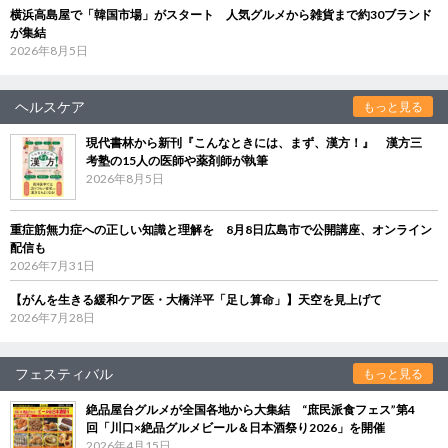
横浜高島屋で「韓国市場」がスタート 人気グルメから雑貨まで約30ブランド
が集結
2026年8月5日
ヘルスケア
もっと見る
現代書林から新刊『こんなときには、まず、漢方！』 漢方三
考塾の15人の医師や薬剤師が執筆
2026年8月5日
重症筋無力症への正しい知識と理解を 8月8日広島市で公開講座、オンライン
配信も
2026年7月31日
【がんを生きる緩和ケア医・大橋洋平「足し算命」】天空を見上げて
2026年7月28日
フェスティバル
もっと見る
絶品屋台グルメが全国各地から大集結 “庶民派食フェス”第4
回「川口×絶品グルメビール＆日本酒祭り2026」を開催
2026年4月15日