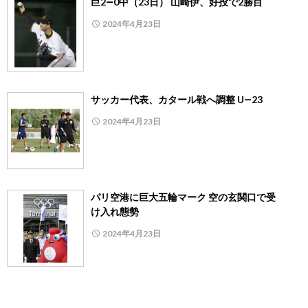
巨2―0中（23日） 山崎伊、好投で2勝目
2024年4月23日
サッカー代表、カタール戦へ調整 U―23
2024年4月23日
パリ空港に巨大五輪マーク 空の玄関口で受
け入れ態勢
2024年4月23日