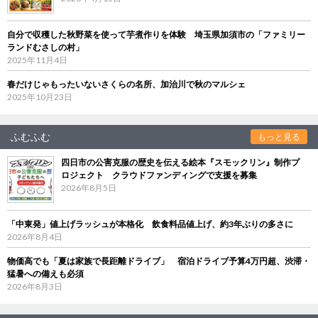
自分で収穫した秋野菜を使って芋煮作りを体験 埼玉県加須市の「ファミリー
ランドむさしの村」
2025年11月4日
春だけじゃもったいないさくらの名所、加治川で秋のマルシェ
2025年10月23日
ふむふむ
もっと見る
四日市の公害克服の歴史を伝える絵本『スモックリン』制作プ
ロジェクト クラウドファンディングで支援を募集
2026年8月5日
「中東発」値上げラッシュが本格化 飲食料品値上げ、約3年ぶりの多さに
2026年8月4日
物価高でも「夏は家族で長距離ドライブ」 宿泊ドライブ予算4万円超、渋滞・
猛暑への備えも必須
2026年8月3日