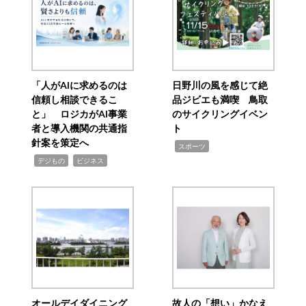
「人がAIに求めるのは
日野川の風を感じて絶
信頼し相談できるこ
品ジビエも満喫 鳥取
と」 ロジカがAI事業
のサイクリングイベン
者と導入機関の共通指
ト
針案を策定へ
,
スポーツ
,
,
デジもの
ビジネス
オールデイダイニング
故人の「想い」かなえ