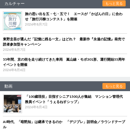
カルチャー
もっと見る
旅の思い出を五・七・五で！ エースが「かばんの日」に合わ
せ「旅行川柳コンテスト」を開催
2026年8月7日
東野圭吾が選んだ「記憶に残る一文」はどれ？ 最新作『永遠の記憶』発売で
読者参加型キャンペーン
2026年8月7日
55年間、京の街を走り続けてきた車両 嵐山線・モボ301形、運行開始55周年
イベントを開催
2026年8月6日
動画
もっと見る
「100歳現役」目指すシニア1500人が集結 マンション管理代
務員イベント「うぇるねすシップ」
2026年8月4日
AI時代、「暗黙知」は継承できるのか 「デジブレ」説明会／ラウンドテーブ
ル