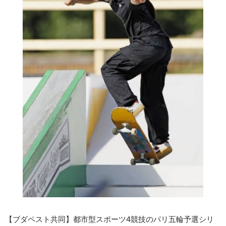
【ブダペスト共同】都市型スポーツ4競技のパリ五輪予選シリ