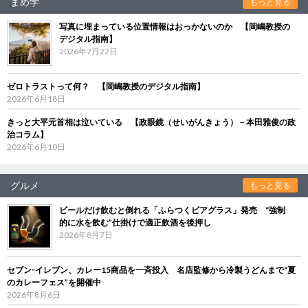
まめ学
もっと見る
写真に埋まっている位置情報はおっかないのか 【岡嶋教授の
デジタル指南】
2026年7月22日
ゼロトラストって何？ 【岡嶋教授のデジタル指南】
2026年6月18日
きっと大平元首相は泣いている 【政眼鏡（せいがんきょう）－本田雅俊の政
治コラム】
2026年6月10日
グルメ
もっと見る
ビールだけ飲むと倒れる「ふらつくビアグラス」発売 “強制
的に水を飲む”仕掛けで適正飲酒を後押し
2026年8月7日
セブン‐イレブン、カレー15商品を一斉投入 名店監修から冷製うどんまで“夏
のカレーフェス”を開催中
2026年8月6日