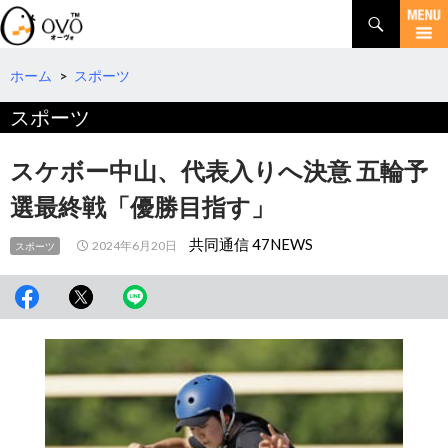
検
索
コ
ン
テ
ホーム
>
スポーツ
ン
スポーツ
ツ
へ
移
スケボー中山、代表入りへ決意 五輪予
動
選最終戦「優勝目指す」
共同通信 47NEWS
2024年6月20日
スポーツ