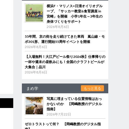
横浜F・マリノス×日清オイリオグル
ープ、「サッカー教室&食育講座 in
宮崎」を開催 小学1年生～3年生の
身体づくりをサポート
2026年8月6日
55年間、京の街を走り続けてきた車両 嵐山線・モ
ボ301形、運行開始55周年イベントを開催
2026年8月6日
【入場無料！大江戸ビール祭り2026秋】仕事帰りの
一杯や週末の昼飲みにも！全国のクラフトビールが
大集合｜品川
2026年8月6日
まめ学
もっと見る
写真に埋まっている位置情報はおっ
かないのか 【岡嶋教授のデジタル
指南】
2026年7月22日
ゼロトラストって何？ 【岡嶋教授のデジタル指