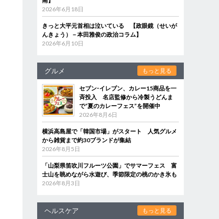
南】
2026年6月18日
きっと大平元首相は泣いている 【政眼鏡（せいが
んきょう）－本田雅俊の政治コラム】
2026年6月10日
グルメ
もっと見る
セブン‐イレブン、カレー15商品を一
斉投入 名店監修から冷製うどんま
で“夏のカレーフェス”を開催中
2026年8月6日
横浜高島屋で「韓国市場」がスタート 人気グルメ
から雑貨まで約30ブランドが集結
2026年8月5日
「山梨県笛吹川フルーツ公園」でサマーフェス 富
士山を眺めながら水遊び、季節限定の桃のかき氷も
2026年8月3日
ヘルスケア
もっと見る