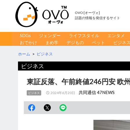
OVO [オーヴォ]
話題の情報を発信するサイト
コンテンツへ移動
検
SDGs
ジェンダー
ライフスタイル
エンタメ
索
おでかけ
まめ学
デジもの
ペット
ビジネ
ホーム
>
ビジネス
ビジネス
東証反落、午前終値246円安 欧
共同通信 47NEWS
2024年6月20日
ビジネス