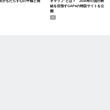
言がもたらす心の平穏と潤
ギャップ”とは？ 2030年の流行終
結を目指すGAP6の特設サイトを公
開
PR