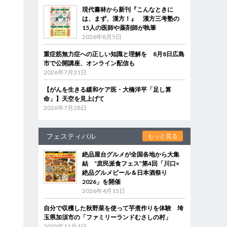
現代書林から新刊『こんなときに
は、まず、漢方！』 漢方三考塾の
15人の医師や薬剤師が執筆
2026年8月5日
重症筋無力症への正しい知識と理解を 8月8日広島
市で公開講座、オンライン配信も
2026年7月31日
【がんを生きる緩和ケア医・大橋洋平「足し算
命」】天空を見上げて
2026年7月28日
フェスティバル
もっと見る
絶品屋台グルメが全国各地から大集
結 “庶民派食フェス”第4回「川口×
絶品グルメビール＆日本酒祭り
2026」を開催
2026年4月15日
自分で収穫した秋野菜を使って芋煮作りを体験 埼
玉県加須市の「ファミリーランドむさしの村」
2025年11月4日