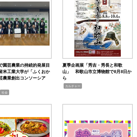
で園芸農業の持続的発展目
夏季企画展「秀吉・秀長と和歌
留米工業大学が「ふくおか
山」 和歌山市立博物館で8月8日か
芸農業創出コンソーシア
ら
,
カルチャー
社会