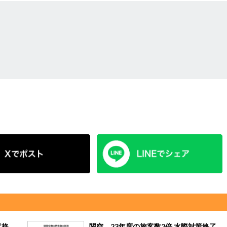
昇格、
関空、23年度の旅客数2倍 水際対策終了