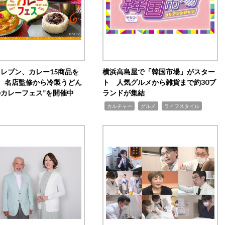
イレブン、カレー15商品を
横浜高島屋で「韓国市場」がスター
 名店監修から冷製うどん
ト 人気グルメから雑貨まで約30ブ
のカレーフェス”を開催中
ランドが集結
,
,
,
カルチャー
グルメ
ライフスタイル