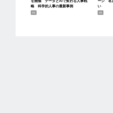
を開催 データとAIで変わる人事戦
ージ 名
略 科学的人事の最新事例
い
PR
PR