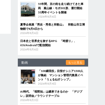
55年間、京の街を走り続けてきた車
両 嵐山線・モボ301形、運行開始
55周年イベントを開催
2026年8月6日
夏季企画展「秀吉・秀長と和歌山」 和歌山市立博
物館で8月8日から
2026年8月6日
日本史と世界史を旅するRPG 「時渡り」、
iOS/Androidで配信開始
2026年8月6日
動画
もっと見る
「100歳現役」目指すシニア1500人
が集結 マンション管理代務員イベ
ント「うぇるねすシップ」
2026年8月4日
AI時代、「暗黙知」は継承できるのか 「デジブ
レ」説明会／ラウンドテーブル
2026年8月3日