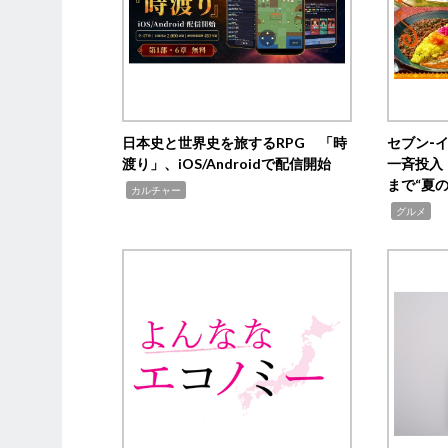
日本史と世界史を旅するRPG 「時
セブン‐
渡り」、iOS/Androidで配信開始
一斉投入
まで“夏
,
カルチャー
,
グルメ