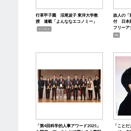
行革甲子園 沼尾波子 東洋大学教
故人の「
授 連載「よんななエコノミー」
付 日本
フリーア
,
ビジネス
PR
「第4回科学的人事アワード2025」
「ことだ