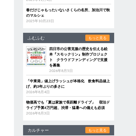
春だけじゃもったいないさくらの名所、加治川で秋
のマルシェ
2025年10月23日
ふむふむ
もっと見る
四日市の公害克服の歴史を伝える絵
本『スモックリン』制作プロジェク
ト クラウドファンディングで支援
を募集
2026年8月5日
「中東発」値上げラッシュが本格化 飲食料品値上
げ、約3年ぶりの多さに
2026年8月4日
物価高でも「夏は家族で長距離ドライブ」 宿泊ド
ライブ予算4万円超、渋滞・猛暑への備えも必須
2026年8月3日
カルチャー
もっと見る