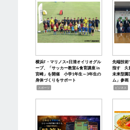
横浜F・マリノス×日清オイリオグル
先端技術
ープ、「サッカー教室&食育講座 in
指す 久
宮崎」を開催 小学1年生～3年生の
未来型園
身体づくりをサポート
ム」参画
,
,
,
スポーツ
ビジネス