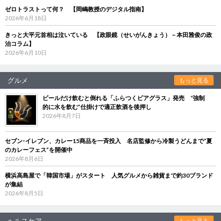
ゼロトラストって何？ 【岡嶋教授のデジタル指南】
2026年6月18日
きっと大平元首相は泣いている 【政眼鏡（せいがんきょう）－本田雅俊の政
治コラム】
2026年6月10日
グルメ
もっと見る
ビールだけ飲むと倒れる「ふらつくビアグラス」発売 “強制
的に水を飲む”仕掛けで適正飲酒を後押し
2026年8月7日
セブン‐イレブン、カレー15商品を一斉投入 名店監修から冷製うどんまで“夏
のカレーフェス”を開催中
2026年8月6日
横浜高島屋で「韓国市場」がスタート 人気グルメから雑貨まで約30ブランド
が集結
2026年8月5日
ヘルスケア
もっと見る