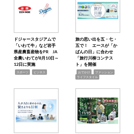
ドジャースタジアムで
旅の思い出を五・七・
「いわて牛」など岩手
五で！ エースが「か
県産農畜産物をPR JA
ばんの日」に合わせ
全農いわてが8月10日～
「旅行川柳コンテス
12日に実施
ト」を開催
,
,
,
,
,
スポーツ
ビジネス
おでかけ
ファッション
ライフスタイル