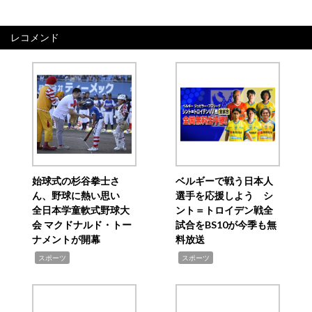
レコメンド
始球式の杉谷拳士さ
ベルギーで戦う日本人
ん、野球に熱い思い
選手を応援しよう シ
全日本学童軟式野球大
ント＝トロイデン戦全
会 マクドナルド・トー
試合をBS10が今季も無
ナメントが開幕
料放送
,
,
スポーツ
スポーツ