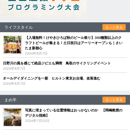
ライフスタイル
もっと見る
【入場無料！けやきひろば秋のビール祭り】300種類以上のク
ラフトビールが集まる！土日祝日はアーリーオープンも｜さい
たま新都心
2026年8月7日
日野川の風を感じて絶品ジビエも満喫 鳥取のサイクリングイベント
2026年8月7日
オールデイダイニングを一新 ヒルトン東京お台場、改装進む
2026年8月7日
まめ学
もっと見る
写真に埋まっている位置情報はおっかないのか 【岡嶋教授の
デジタル指南】
2026年7月22日