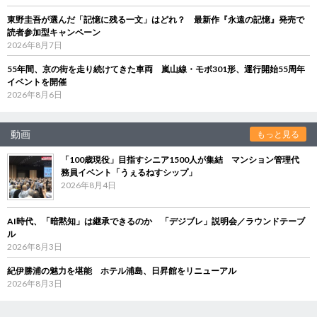
東野圭吾が選んだ「記憶に残る一文」はどれ？ 最新作『永遠の記憶』発売で
読者参加型キャンペーン
2026年8月7日
55年間、京の街を走り続けてきた車両 嵐山線・モボ301形、運行開始55周年
イベントを開催
2026年8月6日
動画
もっと見る
「100歳現役」目指すシニア1500人が集結 マンション管理代
務員イベント「うぇるねすシップ」
2026年8月4日
AI時代、「暗黙知」は継承できるのか 「デジブレ」説明会／ラウンドテーブ
ル
2026年8月3日
紀伊勝浦の魅力を堪能 ホテル浦島、日昇館をリニューアル
2026年8月3日