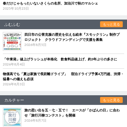
春だけじゃもったいないさくらの名所、加治川で秋のマルシェ
2025年10月23日
ふむふむ
もっと見る
四日市の公害克服の歴史を伝える絵本『スモックリン』制作プ
ロジェクト クラウドファンディングで支援を募集
2026年8月5日
「中東発」値上げラッシュが本格化 飲食料品値上げ、約3年ぶりの多さに
2026年8月4日
物価高でも「夏は家族で長距離ドライブ」 宿泊ドライブ予算4万円超、渋滞・
猛暑への備えも必須
2026年8月3日
カルチャー
もっと見る
旅の思い出を五・七・五で！ エースが「かばんの日」に合わ
せ「旅行川柳コンテスト」を開催
2026年8月7日