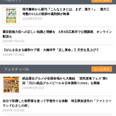
現代書林から新刊『こんなときには、まず、漢方！』 漢方三
考塾の15人の医師や薬剤師が執筆
2026年8月5日
重症筋無力症への正しい知識と理解を 8月8日広島市で公開講座、オンライン
配信も
2026年7月31日
【がんを生きる緩和ケア医・大橋洋平「足し算命」】天空を見上げて
2026年7月28日
フェスティバル
もっと見る
絶品屋台グルメが全国各地から大集結 “庶民派食フェス”第4
回「川口×絶品グルメビール＆日本酒祭り2026」を開催
2026年4月15日
自分で収穫した秋野菜を使って芋煮作りを体験 埼玉県加須市の「ファミリー
ランドむさしの村」
2025年11月4日