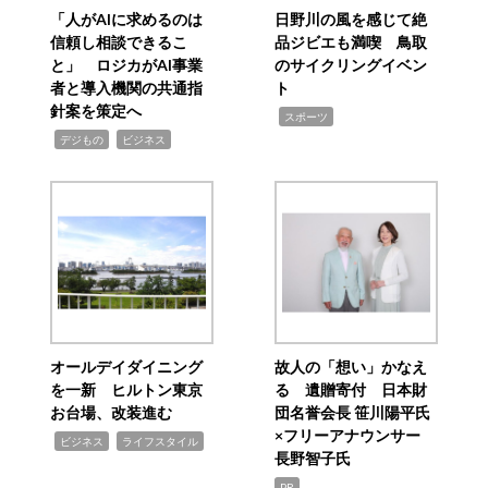
「人がAIに求めるのは
日野川の風を感じて絶
信頼し相談できるこ
品ジビエも満喫 鳥取
と」 ロジカがAI事業
のサイクリングイベン
者と導入機関の共通指
ト
針案を策定へ
,
スポーツ
,
,
デジもの
ビジネス
オールデイダイニング
故人の「想い」かなえ
を一新 ヒルトン東京
る 遺贈寄付 日本財
お台場、改装進む
団名誉会長 笹川陽平氏
×フリーアナウンサー
,
,
ビジネス
ライフスタイル
長野智子氏
PR