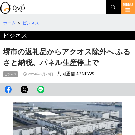
検
索
コ
ン
テ
ホーム
>
ビジネス
ン
ビジネス
ツ
へ
移
堺市の返礼品からアクオス除外へ ふる
動
さと納税、パネル生産停止で
共同通信 47NEWS
2024年6月20日
ビジネス