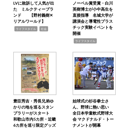
LVに敗訴して人気が出
ノーベル賞受賞・白川
た ミルクティーブラ
英樹博士が小中高生を
ンド 【野村義樹✕
直接指導 名城大学が
リアルワールド】
講演会と導電性プラス
チック実験イベントを
,
,
ライフスタイル
社会
開催
,
ライフスタイル
豊臣秀吉・秀長兄弟ゆ
始球式の杉谷拳士さ
かりの地を巡るスタン
ん、野球に熱い思い
プラリーがスタート
全日本学童軟式野球大
和歌山市内5カ所・近畿
会 マクドナルド・トー
6カ所を巡り限定グッズ
ナメントが開幕