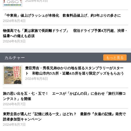
2026年8月5日
「中東発」値上げラッシュが本格化 飲食料品値上げ、約3年ぶりの多さに
2026年8月4日
物価高でも「夏は家族で長距離ドライブ」 宿泊ドライブ予算4万円超、渋滞・
猛暑への備えも必須
2026年8月3日
カルチャー
もっと見る
豊臣秀吉・秀長兄弟ゆかりの地を巡るスタンプラリーがスター
ト 和歌山市内5カ所・近畿6カ所を巡り限定グッズをもらおう
2026年8月8日
旅の思い出を五・七・五で！ エースが「かばんの日」に合わせ「旅行川柳コ
ンテスト」を開催
2026年8月7日
東野圭吾が選んだ「記憶に残る一文」はどれ？ 最新作『永遠の記憶』発売で
読者参加型キャンペーン
2026年8月7日