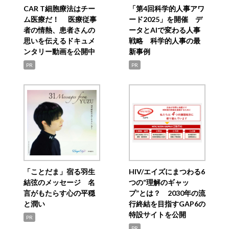
CAR T細胞療法はチー
「第4回科学的人事アワ
ム医療だ！ 医療従事
ード2025」を開催 デ
者の情熱、患者さんの
ータとAIで変わる人事
思いを伝えるドキュメ
戦略 科学的人事の最
ンタリー動画を公開中
新事例
PR
PR
「ことだま」宿る羽生
HIV/エイズにまつわる6
結弦のメッセージ 名
つの“理解のギャッ
言がもたらす心の平穏
プ”とは？ 2030年の流
と潤い
行終結を目指すGAP6の
特設サイトを公開
PR
PR