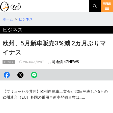
検
索
コ
ン
テ
ホーム
>
ビジネス
ン
ビジネス
ツ
へ
移
欧州、5月新車販売3％減 2カ月ぶりマ
動
イナス
共同通信 47NEWS
2024年6月20日
ビジネス
【ブリュッセル共同】欧州自動車工業会が20日発表した5月の
欧州連合（EU）各国の乗用車新車登録台数は……