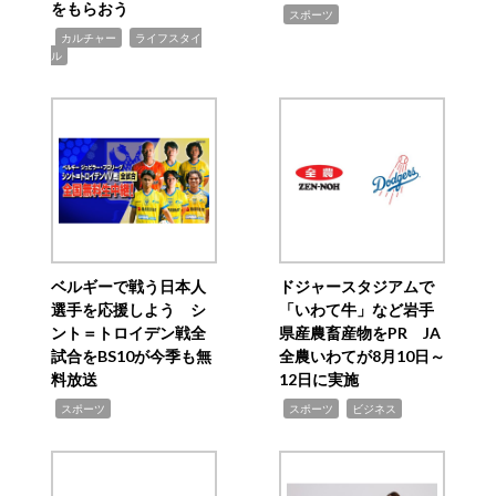
をもらおう
,
スポーツ
,
,
カルチャー
ライフスタイ
ル
ベルギーで戦う日本人
ドジャースタジアムで
選手を応援しよう シ
「いわて牛」など岩手
ント＝トロイデン戦全
県産農畜産物をPR JA
試合をBS10が今季も無
全農いわてが8月10日～
料放送
12日に実施
,
,
,
スポーツ
スポーツ
ビジネス