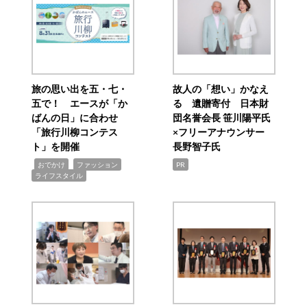
旅の思い出を五・七・
故人の「想い」かなえ
五で！ エースが「か
る 遺贈寄付 日本財
ばんの日」に合わせ
団名誉会長 笹川陽平氏
「旅行川柳コンテス
×フリーアナウンサー
ト」を開催
長野智子氏
,
,
,
おでかけ
ファッション
PR
ライフスタイル