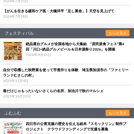
2026年7月31日
【がんを生きる緩和ケア医・大橋洋平「足し算命」】天空を見上げて
2026年7月28日
フェスティバル
もっと見る
絶品屋台グルメが全国各地から大集結 “庶民派食フェス”第4
回「川口×絶品グルメビール＆日本酒祭り2026」を開催
2026年4月15日
自分で収穫した秋野菜を使って芋煮作りを体験 埼玉県加須市の「ファミリー
ランドむさしの村」
2025年11月4日
春だけじゃもったいないさくらの名所、加治川で秋のマルシェ
2025年10月23日
ふむふむ
もっと見る
四日市の公害克服の歴史を伝える絵本『スモックリン』制作プ
ロジェクト クラウドファンディングで支援を募集