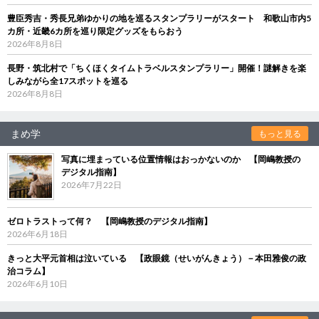
豊臣秀吉・秀長兄弟ゆかりの地を巡るスタンプラリーがスタート 和歌山市内5
カ所・近畿6カ所を巡り限定グッズをもらおう
2026年8月8日
長野・筑北村で「ちくほくタイムトラベルスタンプラリー」開催！謎解きを楽
しみながら全17スポットを巡る
2026年8月8日
まめ学
もっと見る
写真に埋まっている位置情報はおっかないのか 【岡嶋教授の
デジタル指南】
2026年7月22日
ゼロトラストって何？ 【岡嶋教授のデジタル指南】
2026年6月18日
きっと大平元首相は泣いている 【政眼鏡（せいがんきょう）－本田雅俊の政
治コラム】
2026年6月10日