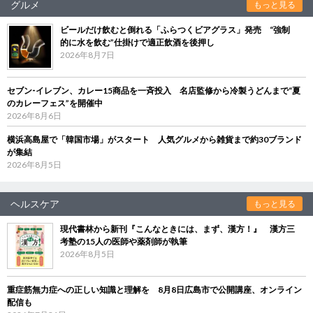
グルメ
もっと見る
ビールだけ飲むと倒れる「ふらつくビアグラス」発売 “強制
的に水を飲む”仕掛けで適正飲酒を後押し
2026年8月7日
セブン‐イレブン、カレー15商品を一斉投入 名店監修から冷製うどんまで“夏
のカレーフェス”を開催中
2026年8月6日
横浜高島屋で「韓国市場」がスタート 人気グルメから雑貨まで約30ブランド
が集結
2026年8月5日
ヘルスケア
もっと見る
現代書林から新刊『こんなときには、まず、漢方！』 漢方三
考塾の15人の医師や薬剤師が執筆
2026年8月5日
重症筋無力症への正しい知識と理解を 8月8日広島市で公開講座、オンライン
配信も