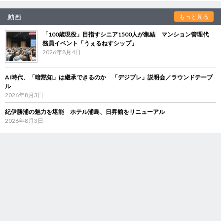
動画
もっと見る
「100歳現役」目指すシニア1500人が集結 マンション管理代
務員イベント「うぇるねすシップ」
2026年8月4日
AI時代、「暗黙知」は継承できるのか 「デジブレ」説明会／ラウンドテーブ
ル
2026年8月3日
紀伊勝浦の魅力を堪能 ホテル浦島、日昇館をリニューアル
2026年8月3日