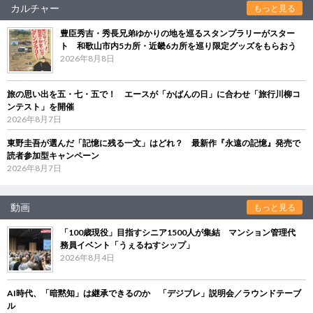
カルチャー
もっと見る
豊臣秀吉・秀長兄弟ゆかりの地を巡るスタンプラリーがスター
ト 和歌山市内5カ所・近畿6カ所を巡り限定グッズをもらおう
2026年8月8日
旅の思い出を五・七・五で！ エースが「かばんの日」に合わせ「旅行川柳コ
ンテスト」を開催
2026年8月7日
東野圭吾が選んだ「記憶に残る一文」はどれ？ 最新作『永遠の記憶』発売で
読者参加型キャンペーン
2026年8月7日
動画
もっと見る
「100歳現役」目指すシニア1500人が集結 マンション管理代
務員イベント「うぇるねすシップ」
2026年8月4日
AI時代、「暗黙知」は継承できるのか 「デジブレ」説明会／ラウンドテーブ
ル