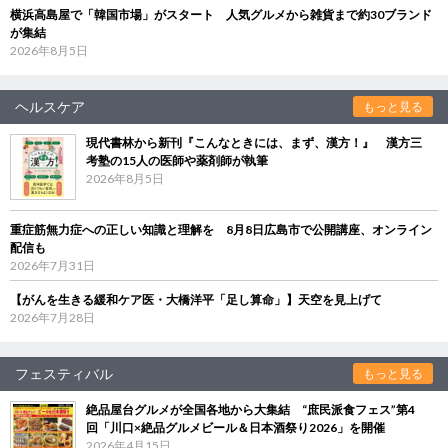
横浜高島屋で「韓国市場」がスタート 人気グルメから雑貨まで約30ブランド
が集結
2026年8月5日
ヘルスケア
もっと見る
現代書林から新刊『こんなときには、まず、漢方！』 漢方三
考塾の15人の医師や薬剤師が執筆
2026年8月5日
重症筋無力症への正しい知識と理解を 8月8日広島市で公開講座、オンライン
配信も
2026年7月31日
【がんを生きる緩和ケア医・大橋洋平「足し算命」】天空を見上げて
2026年7月28日
フェスティバル
もっと見る
絶品屋台グルメが全国各地から大集結 “庶民派食フェス”第4
回「川口×絶品グルメビール＆日本酒祭り2026」を開催
2026年4月15日