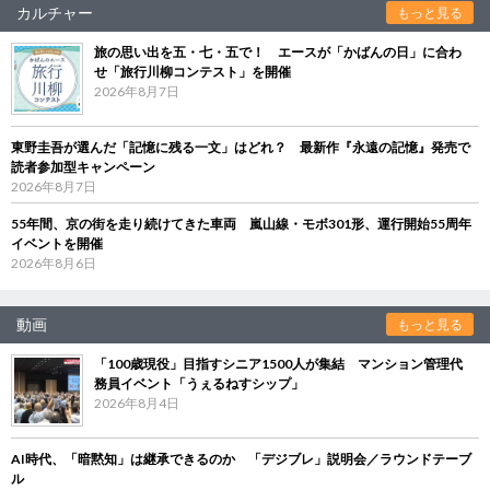
カルチャー
もっと見る
旅の思い出を五・七・五で！ エースが「かばんの日」に合わ
せ「旅行川柳コンテスト」を開催
2026年8月7日
東野圭吾が選んだ「記憶に残る一文」はどれ？ 最新作『永遠の記憶』発売で
読者参加型キャンペーン
2026年8月7日
55年間、京の街を走り続けてきた車両 嵐山線・モボ301形、運行開始55周年
イベントを開催
2026年8月6日
動画
もっと見る
「100歳現役」目指すシニア1500人が集結 マンション管理代
務員イベント「うぇるねすシップ」
2026年8月4日
AI時代、「暗黙知」は継承できるのか 「デジブレ」説明会／ラウンドテーブ
ル