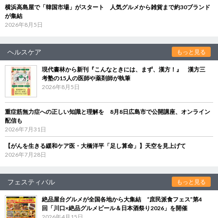
横浜高島屋で「韓国市場」がスタート 人気グルメから雑貨まで約30ブランド
が集結
2026年8月5日
ヘルスケア
もっと見る
現代書林から新刊『こんなときには、まず、漢方！』 漢方三
考塾の15人の医師や薬剤師が執筆
2026年8月5日
重症筋無力症への正しい知識と理解を 8月8日広島市で公開講座、オンライン
配信も
2026年7月31日
【がんを生きる緩和ケア医・大橋洋平「足し算命」】天空を見上げて
2026年7月28日
フェスティバル
もっと見る
絶品屋台グルメが全国各地から大集結 “庶民派食フェス”第4
回「川口×絶品グルメビール＆日本酒祭り2026」を開催
2026年4月15日