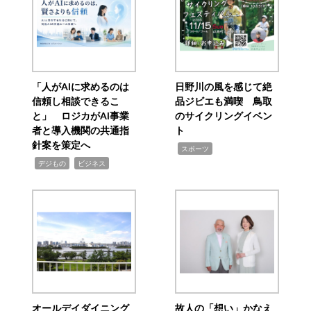
「人がAIに求めるのは
日野川の風を感じて絶
信頼し相談できるこ
品ジビエも満喫 鳥取
と」 ロジカがAI事業
のサイクリングイベン
者と導入機関の共通指
ト
針案を策定へ
,
スポーツ
,
,
デジもの
ビジネス
オールデイダイニング
故人の「想い」かなえ