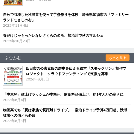
自分で収穫した秋野菜を使って芋煮作りを体験 埼玉県加須市の「ファミリー
ランドむさしの村」
2025年11月4日
春だけじゃもったいないさくらの名所、加治川で秋のマルシェ
2025年10月23日
ふむふむ
もっと見る
四日市の公害克服の歴史を伝える絵本『スモックリン』制作プ
ロジェクト クラウドファンディングで支援を募集
2026年8月5日
「中東発」値上げラッシュが本格化 飲食料品値上げ、約3年ぶりの多さに
2026年8月4日
物価高でも「夏は家族で長距離ドライブ」 宿泊ドライブ予算4万円超、渋滞・
猛暑への備えも必須
2026年8月3日