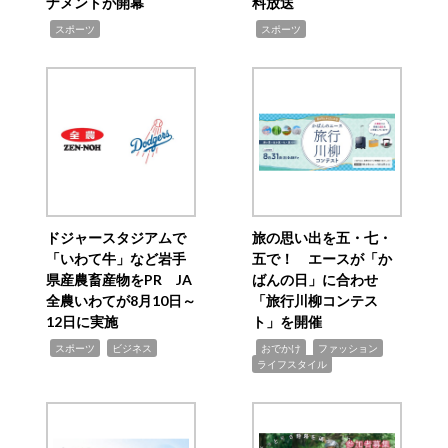
ナメントが開幕
料放送
,
,
スポーツ
スポーツ
ドジャースタジアムで
旅の思い出を五・七・
「いわて牛」など岩手
五で！ エースが「か
県産農畜産物をPR JA
ばんの日」に合わせ
全農いわてが8月10日～
「旅行川柳コンテス
12日に実施
ト」を開催
,
,
,
,
,
スポーツ
ビジネス
おでかけ
ファッション
ライフスタイル