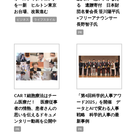
を一新 ヒルトン東京
る 遺贈寄付 日本財
お台場、改装進む
団名誉会長 笹川陽平氏
×フリーアナウンサー
,
,
ビジネス
ライフスタイル
長野智子氏
PR
CAR T細胞療法はチー
「第4回科学的人事アワ
ム医療だ！ 医療従事
ード2025」を開催 デ
者の情熱、患者さんの
ータとAIで変わる人事
思いを伝えるドキュメ
戦略 科学的人事の最
ンタリー動画を公開中
新事例
PR
PR