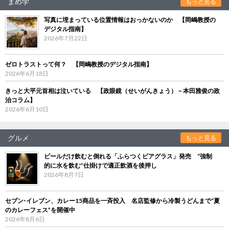
まめ学
もっと見る
写真に埋まっている位置情報はおっかないのか 【岡嶋教授の
デジタル指南】
2026年7月22日
ゼロトラストって何？ 【岡嶋教授のデジタル指南】
2026年6月18日
きっと大平元首相は泣いている 【政眼鏡（せいがんきょう）－本田雅俊の政
治コラム】
2026年6月10日
グルメ
もっと見る
ビールだけ飲むと倒れる「ふらつくビアグラス」発売 “強制
的に水を飲む”仕掛けで適正飲酒を後押し
2026年8月7日
セブン‐イレブン、カレー15商品を一斉投入 名店監修から冷製うどんまで“夏
のカレーフェス”を開催中
2026年8月6日