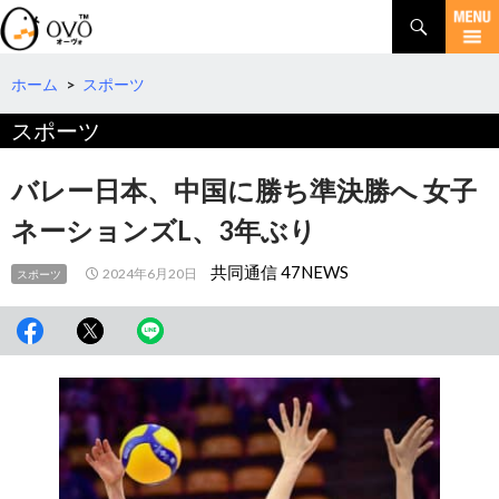
検
索
コ
ン
テ
ホーム
>
スポーツ
ン
スポーツ
ツ
へ
移
バレー日本、中国に勝ち準決勝へ 女子
動
ネーションズL、3年ぶり
共同通信 47NEWS
2024年6月20日
スポーツ