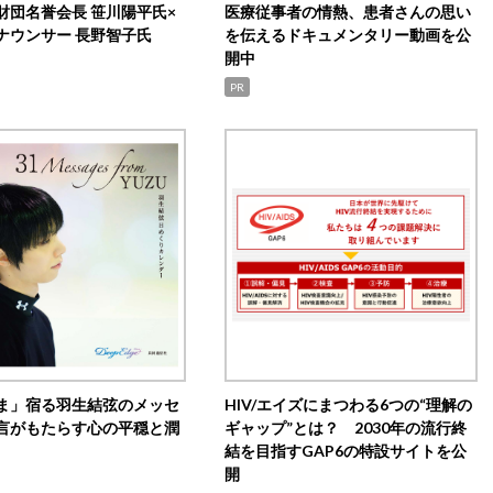
財団名誉会長 笹川陽平氏×
医療従事者の情熱、患者さんの思い
ナウンサー 長野智子氏
を伝えるドキュメンタリー動画を公
開中
PR
ま」宿る羽生結弦のメッセ
HIV/エイズにまつわる6つの“理解の
言がもたらす心の平穏と潤
ギャップ”とは？ 2030年の流行終
結を目指すGAP6の特設サイトを公
開