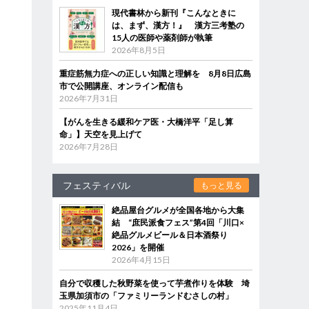
現代書林から新刊『こんなときに
は、まず、漢方！』 漢方三考塾の
15人の医師や薬剤師が執筆
2026年8月5日
重症筋無力症への正しい知識と理解を 8月8日広島
市で公開講座、オンライン配信も
2026年7月31日
【がんを生きる緩和ケア医・大橋洋平「足し算
命」】天空を見上げて
2026年7月28日
フェスティバル
もっと見る
絶品屋台グルメが全国各地から大集
結 “庶民派食フェス”第4回「川口×
絶品グルメビール＆日本酒祭り
2026」を開催
2026年4月15日
自分で収穫した秋野菜を使って芋煮作りを体験 埼
玉県加須市の「ファミリーランドむさしの村」
2025年11月4日