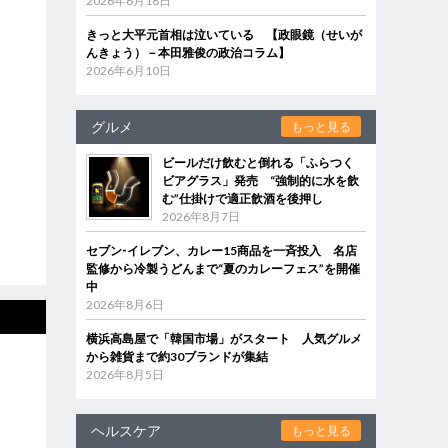
2026年6月18日
きっと大平元首相は泣いている 【政眼鏡（せいが
んきょう）－本田雅俊の政治コラム】
2026年6月10日
グルメ
もっと見る
ビールだけ飲むと倒れる「ふらつく
ビアグラス」発売 “強制的に水を飲
む”仕掛けで適正飲酒を後押し
2026年8月7日
セブン‐イレブン、カレー15商品を一斉投入 名店
監修から冷製うどんまで“夏のカレーフェス”を開催
中
2026年8月6日
横浜高島屋で「韓国市場」がスタート 人気グルメ
から雑貨まで約30ブランドが集結
2026年8月5日
ヘルスケア
もっと見る