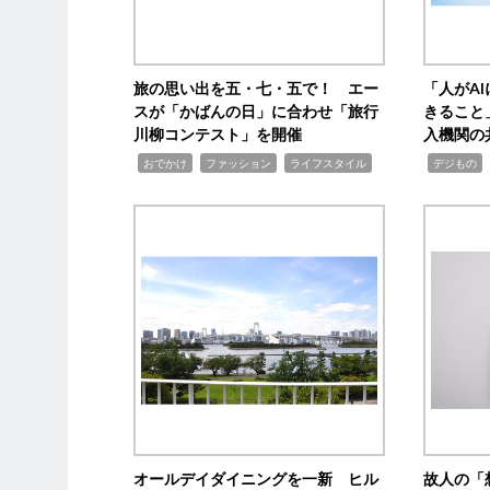
旅の思い出を五・七・五で！ エー
「人がA
スが「かばんの日」に合わせ「旅行
きること
川柳コンテスト」を開催
入機関の
,
,
,
,
,
おでかけ
ファッション
ライフスタイル
デジもの
オールデイダイニングを一新 ヒル
故人の「