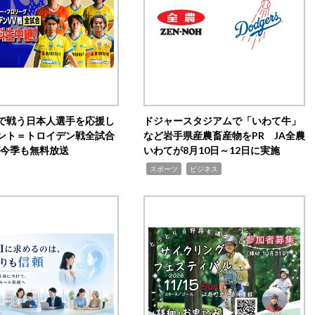
で戦う日本人選手を応援し
ドジャースタジアムで「いわて牛」
ント＝トロイデン戦全試合
など岩手県産農畜産物をPR JA全農
0が今季も無料放送
いわてが8月10日～12日に実施
,
,
スポーツ
ビジネス