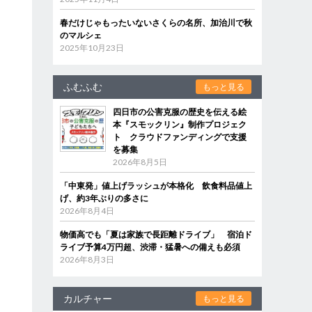
春だけじゃもったいないさくらの名所、加治川で秋
のマルシェ
2025年10月23日
ふむふむ
もっと見る
四日市の公害克服の歴史を伝える絵
本『スモックリン』制作プロジェク
ト クラウドファンディングで支援
を募集
2026年8月5日
「中東発」値上げラッシュが本格化 飲食料品値上
げ、約3年ぶりの多さに
2026年8月4日
物価高でも「夏は家族で長距離ドライブ」 宿泊ド
ライブ予算4万円超、渋滞・猛暑への備えも必須
2026年8月3日
カルチャー
もっと見る