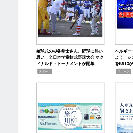
始球式の杉谷拳士さん、野球に熱い
ベルギー
思い 全日本学童軟式野球大会 マク
よう シ
ドナルド・トーナメントが開幕
をBS1
,
,
スポーツ
スポーツ