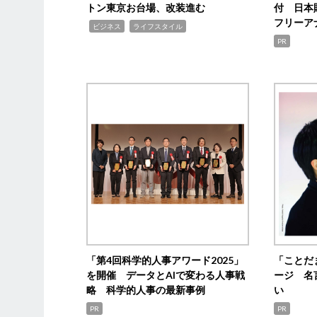
トン東京お台場、改装進む
付 日本
フリーア
,
,
ビジネス
ライフスタイル
PR
「第4回科学的人事アワード2025」
「ことだ
を開催 データとAIで変わる人事戦
ージ 名
略 科学的人事の最新事例
い
PR
PR