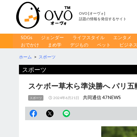
OVO [オーヴォ]
話題の情報を発信するサイト
コンテンツへ移動
検
SDGs
ジェンダー
ライフスタイル
エンタメ
索
おでかけ
まめ学
デジもの
ペット
ビジネ
ホーム
>
スポーツ
スポーツ
スケボー草木ら準決勝へ パリ五
共同通信 47NEWS
2024年6月21日
スポーツ