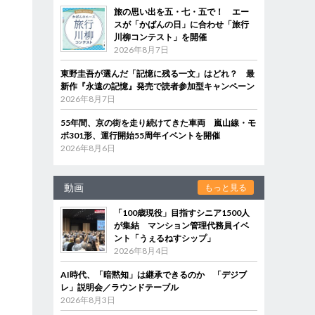
旅の思い出を五・七・五で！ エー
スが「かばんの日」に合わせ「旅行
川柳コンテスト」を開催
2026年8月7日
東野圭吾が選んだ「記憶に残る一文」はどれ？ 最
新作『永遠の記憶』発売で読者参加型キャンペーン
2026年8月7日
55年間、京の街を走り続けてきた車両 嵐山線・モ
ボ301形、運行開始55周年イベントを開催
2026年8月6日
動画
もっと見る
「100歳現役」目指すシニア1500人
が集結 マンション管理代務員イベ
ント「うぇるねすシップ」
2026年8月4日
AI時代、「暗黙知」は継承できるのか 「デジブ
レ」説明会／ラウンドテーブル
2026年8月3日