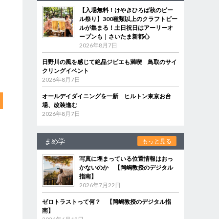
【入場無料！けやきひろば秋のビー
ル祭り】300種類以上のクラフトビー
ルが集まる！土日祝日はアーリーオ
ープンも｜さいたま新都心
2026年8月7日
日野川の風を感じて絶品ジビエも満喫 鳥取のサイ
クリングイベント
2026年8月7日
オールデイダイニングを一新 ヒルトン東京お台
場、改装進む
2026年8月7日
まめ学
もっと見る
写真に埋まっている位置情報はおっ
かないのか 【岡嶋教授のデジタル
指南】
2026年7月22日
ゼロトラストって何？ 【岡嶋教授のデジタル指
南】