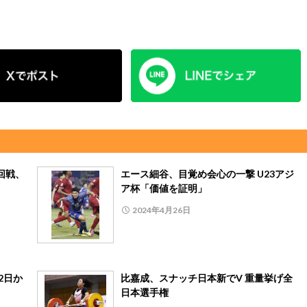
1回戦、
エース細谷、目覚め会心の一撃 U23アジ
ア杯「価値を証明」
2024年4月26日
2日か
比嘉成、スナッチ日本新でV 重量挙げ全
日本選手権