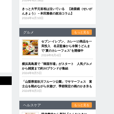
2026年6月18日
きっと大平元首相は泣いている 【政眼鏡（せいが
んきょう）－本田雅俊の政治コラム】
2026年6月10日
グルメ
もっと見る
セブン‐イレブン、カレー15商品を一
斉投入 名店監修から冷製うどんま
で“夏のカレーフェス”を開催中
2026年8月6日
横浜高島屋で「韓国市場」がスタート 人気グルメ
から雑貨まで約30ブランドが集結
2026年8月5日
「山梨県笛吹川フルーツ公園」でサマーフェス 富
士山を眺めながら水遊び、季節限定の桃のかき氷も
2026年8月3日
ヘルスケア
もっと見る