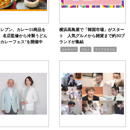
イレブン、カレー15商品を
横浜高島屋で「韓国市場」がスター
 名店監修から冷製うどん
ト 人気グルメから雑貨まで約30ブ
のカレーフェス”を開催中
ランドが集結
,
,
,
カルチャー
グルメ
ライフスタイル