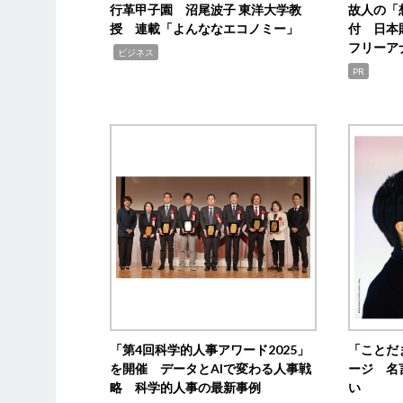
行革甲子園 沼尾波子 東洋大学教
故人の「
授 連載「よんななエコノミー」
付 日本
フリーア
,
ビジネス
PR
「第4回科学的人事アワード2025」
「ことだ
を開催 データとAIで変わる人事戦
ージ 名
略 科学的人事の最新事例
い