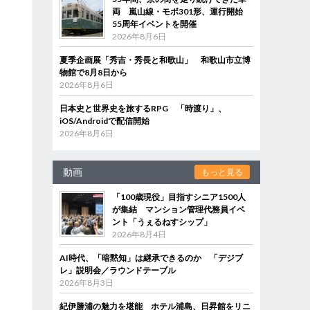
両 嵐山線・モボ301形、運行開始
55周年イベントを開催
2026年8月6日
夏季企画展「秀吉・秀長と和歌山」 和歌山市立博
物館で8月8日から
2026年8月6日
日本史と世界史を旅するRPG 「時渡り」、
iOS/Androidで配信開始
2026年8月6日
動画
もっと見る
「100歳現役」目指すシニア1500人
が集結 マンション管理代務員イベ
ント「うぇるねすシップ」
2026年8月4日
AI時代、「暗黙知」は継承できるのか 「デジブ
レ」説明会／ラウンドテーブル
2026年8月3日
紀伊勝浦の魅力を堪能 ホテル浦島、日昇館をリニ