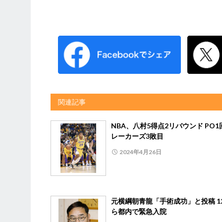
関連記事
NBA、八村5得点2リバウンド PO
レーカーズ3敗目
2024年4月26日
元横綱朝青龍「手術成功」と投稿 1
ら都内で緊急入院