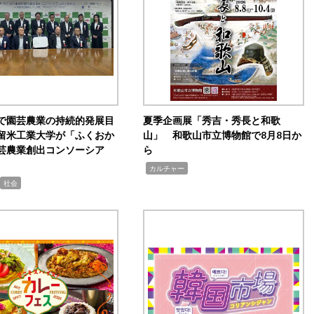
で園芸農業の持続的発展目
夏季企画展「秀吉・秀長と和歌
留米工業大学が「ふくおか
山」 和歌山市立博物館で8月8日か
芸農業創出コンソーシア
ら
,
カルチャー
社会