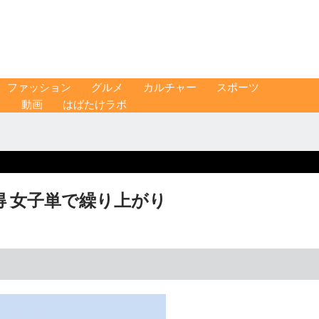
ファッション
グルメ
カルチャー
スポーツ
ス
動画
はばたけラボ
 女子単で繰り上がり