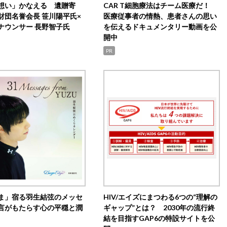
想い」かなえる 遺贈寄
CAR T細胞療法はチーム医療だ！
財団名誉会長 笹川陽平氏×
医療従事者の情熱、患者さんの思い
ナウンサー 長野智子氏
を伝えるドキュメンタリー動画を公
開中
PR
ま」宿る羽生結弦のメッセ
HIV/エイズにまつわる6つの“理解の
言がもたらす心の平穏と潤
ギャップ”とは？ 2030年の流行終
結を目指すGAP6の特設サイトを公