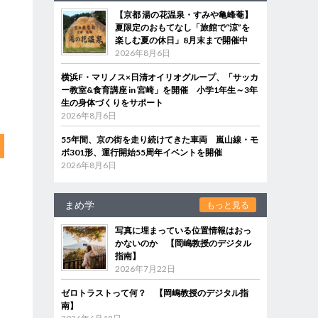
【京都 湯の花温泉・すみや亀峰菴】
夏限定のおもてなし「旅館で“涼”を
楽しむ夏の休日」8月末まで開催中
2026年8月6日
横浜F・マリノス×日清オイリオグループ、「サッカ
ー教室&食育講座 in 宮崎」を開催 小学1年生～3年
生の身体づくりをサポート
2026年8月6日
55年間、京の街を走り続けてきた車両 嵐山線・モ
ボ301形、運行開始55周年イベントを開催
2026年8月6日
まめ学
もっと見る
写真に埋まっている位置情報はおっ
かないのか 【岡嶋教授のデジタル
指南】
2026年7月22日
ゼロトラストって何？ 【岡嶋教授のデジタル指
南】