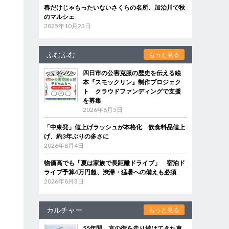
春だけじゃもったいないさくらの名所、加治川で秋
のマルシェ
2025年10月23日
ふむふむ
もっと見る
四日市の公害克服の歴史を伝える絵
本『スモックリン』制作プロジェク
ト クラウドファンディングで支援
を募集
2026年8月5日
「中東発」値上げラッシュが本格化 飲食料品値上
げ、約3年ぶりの多さに
2026年8月4日
物価高でも「夏は家族で長距離ドライブ」 宿泊ド
ライブ予算4万円超、渋滞・猛暑への備えも必須
2026年8月3日
カルチャー
もっと見る
55年間、京の街を走り続けてきた車