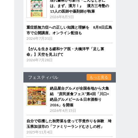
現代書林から新刊『こんなときに
は、まず、漢方！』 漢方三考塾の
15人の医師や薬剤師が執筆
2026年8月5日
重症筋無力症への正しい知識と理解を 8月8日広島
市で公開講座、オンライン配信も
2026年7月31日
【がんを生きる緩和ケア医・大橋洋平「足し算
命」】天空を見上げて
2026年7月28日
フェスティバル
もっと見る
絶品屋台グルメが全国各地から大集
結 “庶民派食フェス”第4回「川口×
絶品グルメビール＆日本酒祭り
2026」を開催
2026年4月15日
自分で収穫した秋野菜を使って芋煮作りを体験 埼
玉県加須市の「ファミリーランドむさしの村」
2025年11月4日