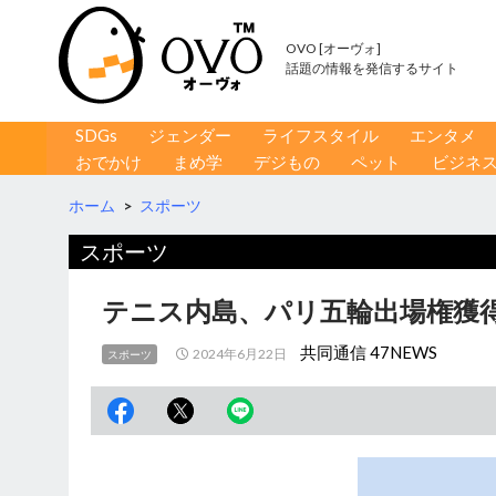
OVO [オーヴォ]
話題の情報を発信するサイト
コンテンツへ移動
検
SDGs
ジェンダー
ライフスタイル
エンタメ
索
おでかけ
まめ学
デジもの
ペット
ビジネ
ホーム
>
スポーツ
スポーツ
テニス内島、パリ五輪出場権獲得
共同通信 47NEWS
2024年6月22日
スポーツ