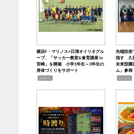
横浜F・マリノス×日清オイリオグル
先端技術
ープ、「サッカー教室&食育講座 in
指す 久
宮崎」を開催 小学1年生～3年生の
未来型園
身体づくりをサポート
ム」参画
,
,
,
スポーツ
ビジネス