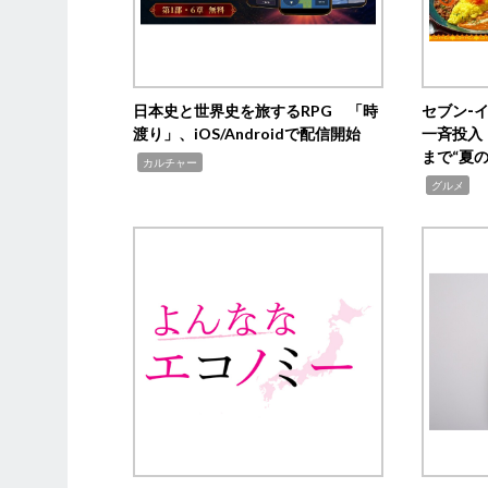
日本史と世界史を旅するRPG 「時
セブン‐
渡り」、iOS/Androidで配信開始
一斉投入
まで“夏
,
カルチャー
,
グルメ