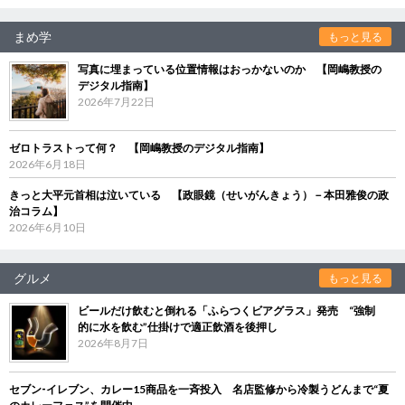
まめ学
もっと見る
写真に埋まっている位置情報はおっかないのか 【岡嶋教授の
デジタル指南】
2026年7月22日
ゼロトラストって何？ 【岡嶋教授のデジタル指南】
2026年6月18日
きっと大平元首相は泣いている 【政眼鏡（せいがんきょう）－本田雅俊の政
治コラム】
2026年6月10日
グルメ
もっと見る
ビールだけ飲むと倒れる「ふらつくビアグラス」発売 “強制
的に水を飲む”仕掛けで適正飲酒を後押し
2026年8月7日
セブン‐イレブン、カレー15商品を一斉投入 名店監修から冷製うどんまで“夏