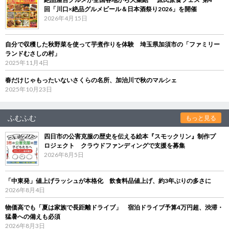
回「川口×絶品グルメビール＆日本酒祭り2026」を開催
2026年4月15日
自分で収穫した秋野菜を使って芋煮作りを体験 埼玉県加須市の「ファミリー
ランドむさしの村」
2025年11月4日
春だけじゃもったいないさくらの名所、加治川で秋のマルシェ
2025年10月23日
ふむふむ
もっと見る
四日市の公害克服の歴史を伝える絵本『スモックリン』制作プ
ロジェクト クラウドファンディングで支援を募集
2026年8月5日
「中東発」値上げラッシュが本格化 飲食料品値上げ、約3年ぶりの多さに
2026年8月4日
物価高でも「夏は家族で長距離ドライブ」 宿泊ドライブ予算4万円超、渋滞・
猛暑への備えも必須
2026年8月3日