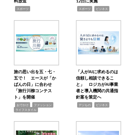
料放送
12日に実施
,
,
,
スポーツ
スポーツ
ビジネス
旅の思い出を五・七・
「人がAIに求めるのは
五で！ エースが「か
信頼し相談できるこ
ばんの日」に合わせ
と」 ロジカがAI事業
「旅行川柳コンテス
者と導入機関の共通指
ト」を開催
針案を策定へ
,
,
,
,
,
おでかけ
ファッション
デジもの
ビジネス
ライフスタイル