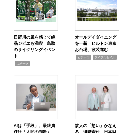
日野川の風を感じて絶
オールデイダイニング
品ジビエも満喫 鳥取
を一新 ヒルトン東京
のサイクリングイベン
お台場、改装進む
ト
,
,
ビジネス
ライフスタイル
,
スポーツ
AIは「手段」、最終責
故人の「想い」かなえ
任は「人間の判断」
る 遺贈寄付 日本財