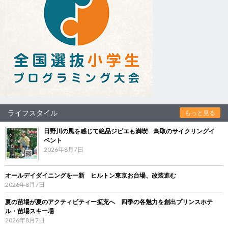
ライフスタイル
もっと見る
日野川の風を感じて絶品ジビエも満喫 鳥取のサイクリングイ
ベント
2026年8月7日
オールデイダイニングを一新 ヒルトン東京お台場、改装進む
2026年8月7日
夏の苗場が夏のアクティビティー拡充へ 四季の各魅力を創出プリンスホテ
ル・苗場スキー場
2026年8月7日