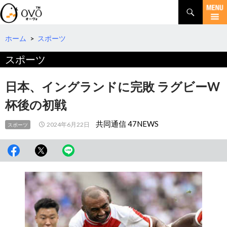
検
索
コ
ン
テ
ホーム
>
スポーツ
ン
スポーツ
ツ
へ
移
日本、イングランドに完敗 ラグビーW
動
杯後の初戦
共同通信 47NEWS
2024年6月22日
スポーツ