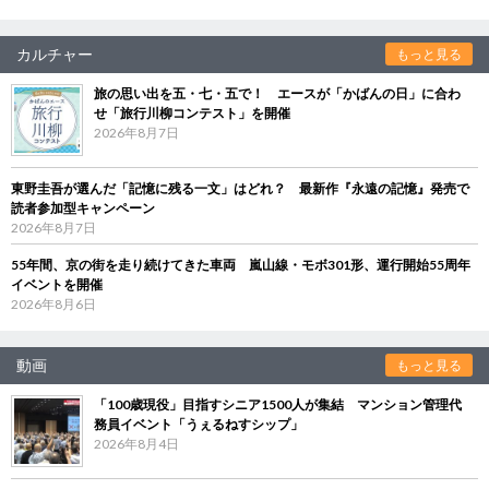
カルチャー
もっと見る
旅の思い出を五・七・五で！ エースが「かばんの日」に合わ
せ「旅行川柳コンテスト」を開催
2026年8月7日
東野圭吾が選んだ「記憶に残る一文」はどれ？ 最新作『永遠の記憶』発売で
読者参加型キャンペーン
2026年8月7日
55年間、京の街を走り続けてきた車両 嵐山線・モボ301形、運行開始55周年
イベントを開催
2026年8月6日
動画
もっと見る
「100歳現役」目指すシニア1500人が集結 マンション管理代
務員イベント「うぇるねすシップ」
2026年8月4日