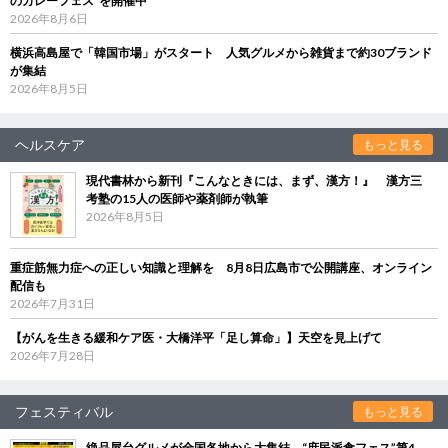
のカレーフェス”を開催中
2026年8月6日
横浜高島屋で「韓国市場」がスタート 人気グルメから雑貨まで約30ブランド
が集結
2026年8月5日
ヘルスケア
もっと見る
現代書林から新刊『こんなときには、まず、漢方！』 漢方三
考塾の15人の医師や薬剤師が執筆
2026年8月5日
重症筋無力症への正しい知識と理解を 8月8日広島市で公開講座、オンライン
配信も
2026年7月31日
【がんを生きる緩和ケア医・大橋洋平「足し算命」】天空を見上げて
2026年7月28日
フェスティバル
もっと見る
絶品屋台グルメが全国各地から大集結 “庶民派食フェス”第4