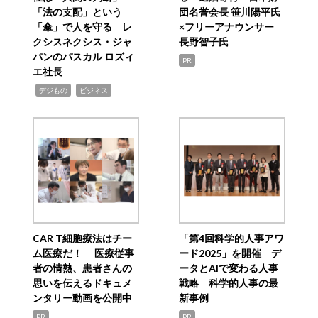
「法の支配」という
団名誉会長 笹川陽平氏
「傘」で人を守る レ
×フリーアナウンサー
クシスネクシス・ジャ
長野智子氏
パンのパスカル ロズィ
PR
エ社長
,
,
デジもの
ビジネス
CAR T細胞療法はチー
「第4回科学的人事アワ
ム医療だ！ 医療従事
ード2025」を開催 デ
者の情熱、患者さんの
ータとAIで変わる人事
思いを伝えるドキュメ
戦略 科学的人事の最
ンタリー動画を公開中
新事例
PR
PR