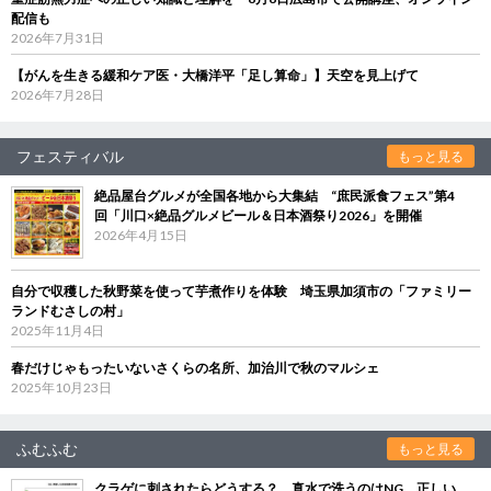
配信も
2026年7月31日
【がんを生きる緩和ケア医・大橋洋平「足し算命」】天空を見上げて
2026年7月28日
フェスティバル
もっと見る
絶品屋台グルメが全国各地から大集結 “庶民派食フェス”第4
回「川口×絶品グルメビール＆日本酒祭り2026」を開催
2026年4月15日
自分で収穫した秋野菜を使って芋煮作りを体験 埼玉県加須市の「ファミリー
ランドむさしの村」
2025年11月4日
春だけじゃもったいないさくらの名所、加治川で秋のマルシェ
2025年10月23日
ふむふむ
もっと見る
クラゲに刺されたらどうする？ 真水で洗うのはNG、正しい