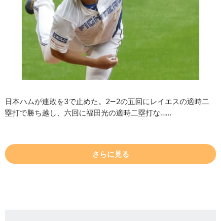
日本ハムが連敗を3で止めた。2―2の五回にレイエスの適時二
塁打で勝ち越し、六回に福田光の適時二塁打な……
さらに見る