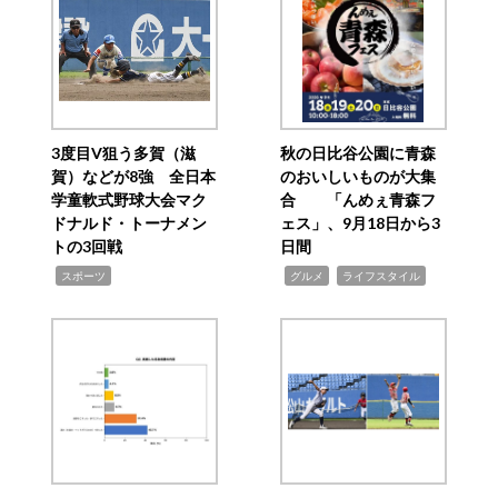
3度目V狙う多賀（滋
秋の日比谷公園に青森
賀）などが8強 全日本
のおいしいものが大集
学童軟式野球大会マク
合 「んめぇ青森フ
ドナルド・トーナメン
ェス」、9月18日から3
トの3回戦
日間
,
,
,
スポーツ
グルメ
ライフスタイル