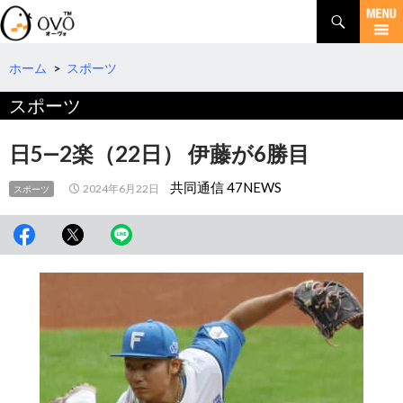
検
索
コ
ン
テ
ホーム
>
スポーツ
ン
スポーツ
ツ
へ
移
日5―2楽（22日） 伊藤が6勝目
動
共同通信 47NEWS
2024年6月22日
スポーツ