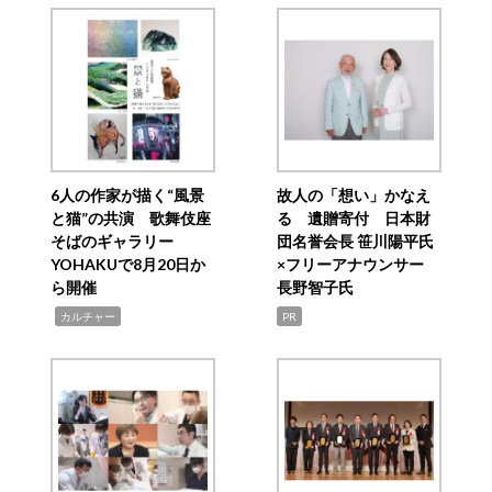
6人の作家が描く“風景
故人の「想い」かなえ
と猫”の共演 歌舞伎座
る 遺贈寄付 日本財
そばのギャラリー
団名誉会長 笹川陽平氏
YOHAKUで8月20日か
×フリーアナウンサー
ら開催
長野智子氏
,
カルチャー
PR