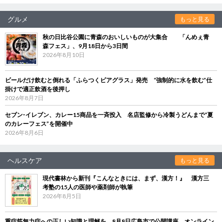
グルメ
もっと見る
秋の日比谷公園に青森のおいしいものが大集合 「んめぇ青
森フェス」、9月18日から3日間
2026年8月10日
ビールだけ飲むと倒れる「ふらつくビアグラス」発売 “強制的に水を飲む”仕
掛けで適正飲酒を後押し
2026年8月7日
セブン‐イレブン、カレー15商品を一斉投入 名店監修から冷製うどんまで“夏
のカレーフェス”を開催中
2026年8月6日
ヘルスケア
もっと見る
現代書林から新刊『こんなときには、まず、漢方！』 漢方三
考塾の15人の医師や薬剤師が執筆
2026年8月5日
重症筋無力症への正しい知識と理解を 8月8日広島市で公開講座、オンライン