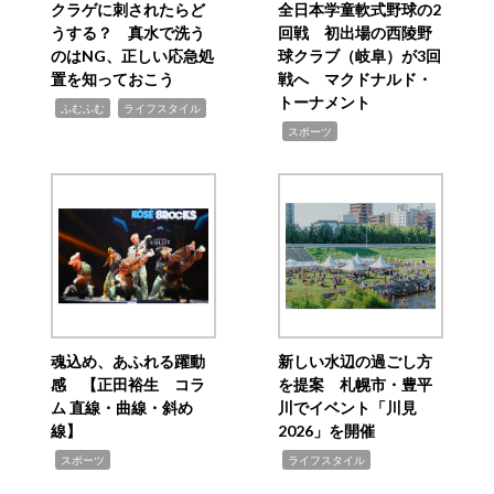
クラゲに刺されたらど
全日本学童軟式野球の2
うする？ 真水で洗う
回戦 初出場の西陵野
のはNG、正しい応急処
球クラブ（岐阜）が3回
置を知っておこう
戦へ マクドナルド・
トーナメント
,
,
ふむふむ
ライフスタイル
,
スポーツ
魂込め、あふれる躍動
新しい水辺の過ごし方
感 【正田裕生 コラ
を提案 札幌市・豊平
ム 直線・曲線・斜め
川でイベント「川見
線】
2026」を開催
,
,
スポーツ
ライフスタイル