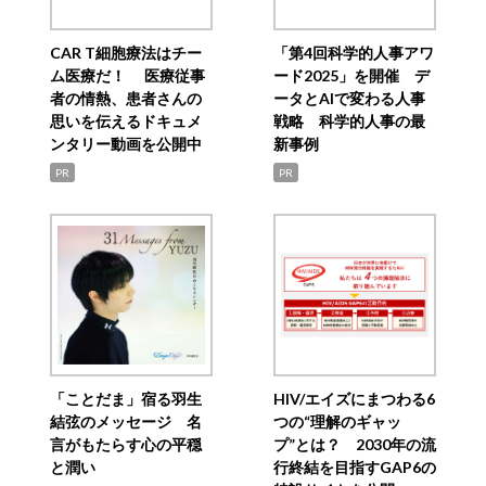
CAR T細胞療法はチー
「第4回科学的人事アワ
ム医療だ！ 医療従事
ード2025」を開催 デ
者の情熱、患者さんの
ータとAIで変わる人事
思いを伝えるドキュメ
戦略 科学的人事の最
ンタリー動画を公開中
新事例
PR
PR
「ことだま」宿る羽生
HIV/エイズにまつわる6
結弦のメッセージ 名
つの“理解のギャッ
言がもたらす心の平穏
プ”とは？ 2030年の流
と潤い
行終結を目指すGAP6の