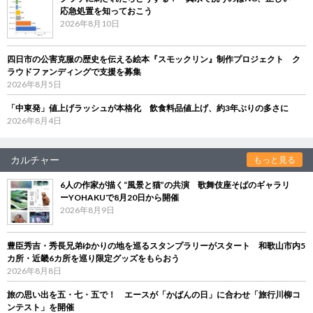
応急処置を知っておこう
2026年8月10日
四日市の公害克服の歴史を伝える絵本『スモックリン』制作プロジェクト ク
ラウドファンディングで支援を募集
2026年8月5日
「中東発」値上げラッシュが本格化 飲食料品値上げ、約3年ぶりの多さに
2026年8月4日
カルチャー
もっと見る
6人の作家が描く“風景と猫”の共演 歌舞伎座そばのギャラリ
ーYOHAKUで8月20日から開催
2026年8月9日
豊臣秀吉・秀長兄弟ゆかりの地を巡るスタンプラリーがスタート 和歌山市内5
カ所・近畿6カ所を巡り限定グッズをもらおう
2026年8月8日
旅の思い出を五・七・五で！ エースが「かばんの日」に合わせ「旅行川柳コ
ンテスト」を開催