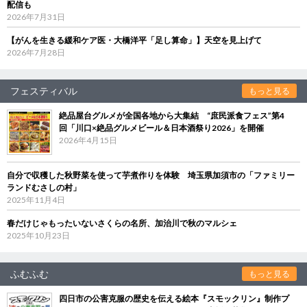
配信も
2026年7月31日
【がんを生きる緩和ケア医・大橋洋平「足し算命」】天空を見上げて
2026年7月28日
フェスティバル
もっと見る
絶品屋台グルメが全国各地から大集結 “庶民派食フェス”第4
回「川口×絶品グルメビール＆日本酒祭り2026」を開催
2026年4月15日
自分で収穫した秋野菜を使って芋煮作りを体験 埼玉県加須市の「ファミリー
ランドむさしの村」
2025年11月4日
春だけじゃもったいないさくらの名所、加治川で秋のマルシェ
2025年10月23日
ふむふむ
もっと見る
四日市の公害克服の歴史を伝える絵本『スモックリン』制作プ