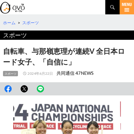
検
索
コ
ン
テ
ホーム
>
スポーツ
ン
スポーツ
ツ
へ
移
自転車、与那嶺恵理が連続V 全日本ロ
動
ード女子、「自信に」
共同通信 47NEWS
2024年6月22日
スポーツ