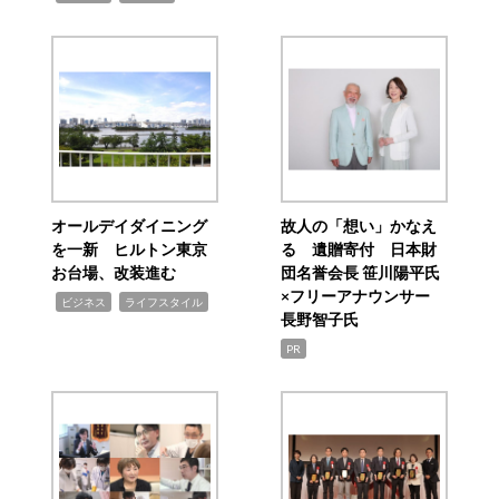
オールデイダイニング
故人の「想い」かなえ
を一新 ヒルトン東京
る 遺贈寄付 日本財
お台場、改装進む
団名誉会長 笹川陽平氏
×フリーアナウンサー
,
,
ビジネス
ライフスタイル
長野智子氏
PR