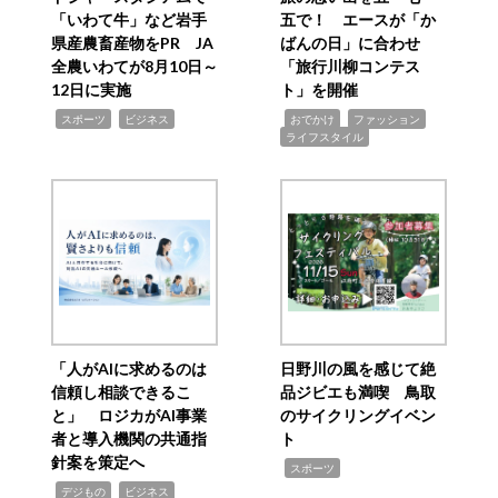
「いわて牛」など岩手
五で！ エースが「か
県産農畜産物をPR JA
ばんの日」に合わせ
全農いわてが8月10日～
「旅行川柳コンテス
12日に実施
ト」を開催
,
,
,
,
,
スポーツ
ビジネス
おでかけ
ファッション
ライフスタイル
「人がAIに求めるのは
日野川の風を感じて絶
信頼し相談できるこ
品ジビエも満喫 鳥取
と」 ロジカがAI事業
のサイクリングイベン
者と導入機関の共通指
ト
針案を策定へ
,
スポーツ
,
,
デジもの
ビジネス