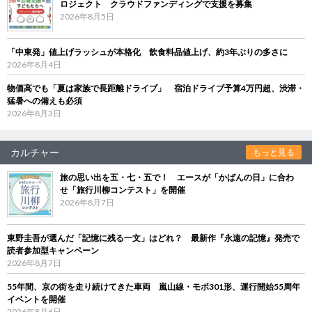
ロジェクト クラウドファンディングで支援を募集
2026年8月5日
「中東発」値上げラッシュが本格化 飲食料品値上げ、約3年ぶりの多さに
2026年8月4日
物価高でも「夏は家族で長距離ドライブ」 宿泊ドライブ予算4万円超、渋滞・
猛暑への備えも必須
2026年8月3日
カルチャー
もっと見る
旅の思い出を五・七・五で！ エースが「かばんの日」に合わ
せ「旅行川柳コンテスト」を開催
2026年8月7日
東野圭吾が選んだ「記憶に残る一文」はどれ？ 最新作『永遠の記憶』発売で
読者参加型キャンペーン
2026年8月7日
55年間、京の街を走り続けてきた車両 嵐山線・モボ301形、運行開始55周年
イベントを開催
2026年8月6日