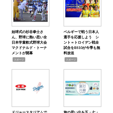
始球式の杉谷拳士さ
ベルギーで戦う日本人
ん、野球に熱い思い全
選手を応援しよう シ
日本学童軟式野球大会
ント＝トロイデン戦全
マクドナルド・トーナ
試合をBS10が今季も無
メントが開幕
料放送
,
,
スポーツ
スポーツ
ドジャースタジアムで
旅の思い出を五・七・