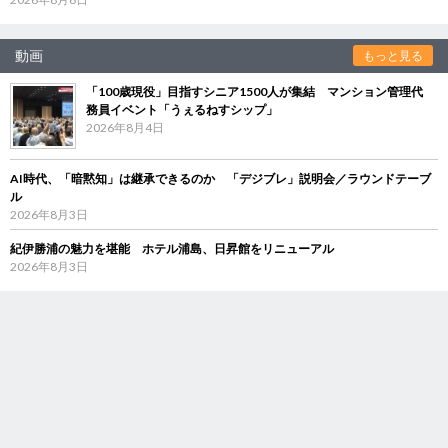
動画
もっと見る
「100歳現役」目指すシニア1500人が集結 マンション管理代
務員イベント「うぇるねすシップ」
2026年8月4日
AI時代、「暗黙知」は継承できるのか 「デジブレ」説明会／ラウンドテーブ
ル
2026年8月3日
紀伊勝浦の魅力を堪能 ホテル浦島、日昇館をリニューアル
2026年8月3日