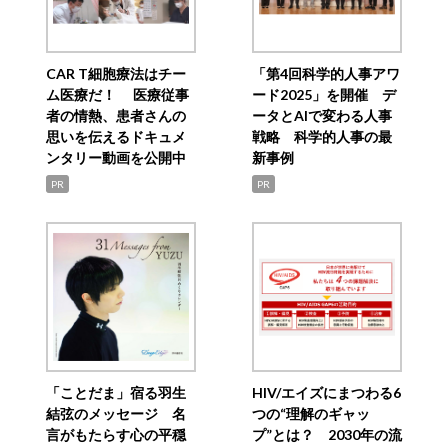
CAR T細胞療法はチー
「第4回科学的人事アワ
ム医療だ！ 医療従事
ード2025」を開催 デ
者の情熱、患者さんの
ータとAIで変わる人事
思いを伝えるドキュメ
戦略 科学的人事の最
ンタリー動画を公開中
新事例
PR
PR
「ことだま」宿る羽生
HIV/エイズにまつわる6
結弦のメッセージ 名
つの“理解のギャッ
言がもたらす心の平穏
プ”とは？ 2030年の流