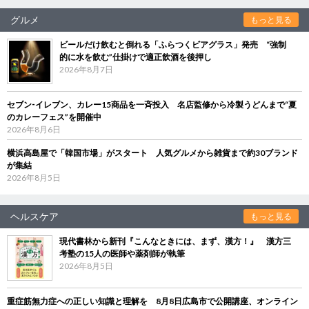
グルメ
もっと見る
ビールだけ飲むと倒れる「ふらつくビアグラス」発売 “強制
的に水を飲む”仕掛けで適正飲酒を後押し
2026年8月7日
セブン‐イレブン、カレー15商品を一斉投入 名店監修から冷製うどんまで“夏
のカレーフェス”を開催中
2026年8月6日
横浜高島屋で「韓国市場」がスタート 人気グルメから雑貨まで約30ブランド
が集結
2026年8月5日
ヘルスケア
もっと見る
現代書林から新刊『こんなときには、まず、漢方！』 漢方三
考塾の15人の医師や薬剤師が執筆
2026年8月5日
重症筋無力症への正しい知識と理解を 8月8日広島市で公開講座、オンライン