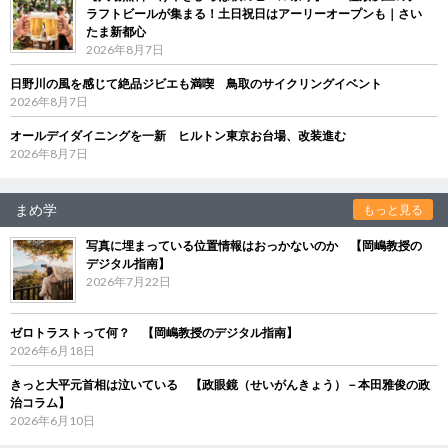
ラフトビールが集まる！土日祝日はアーリーオープンも｜さい
たま新都心
2026年8月7日
日野川の風を感じて絶品ジビエも満喫 鳥取のサイクリングイベント
2026年8月7日
オールデイダイニングを一新 ヒルトン東京お台場、改装進む
2026年8月7日
まめ学
もっと見る
写真に埋まっている位置情報はおっかないのか 【岡嶋教授の
デジタル指南】
2026年7月22日
ゼロトラストって何？ 【岡嶋教授のデジタル指南】
2026年6月18日
きっと大平元首相は泣いている 【政眼鏡（せいがんきょう）－本田雅俊の政
治コラム】
2026年6月10日