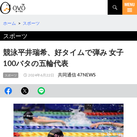
検
索
コ
ン
テ
ホーム
>
スポーツ
ン
スポーツ
ツ
へ
移
競泳平井瑞希、好タイムで弾み 女子
動
100バタの五輪代表
共同通信 47NEWS
2024年6月22日
スポーツ