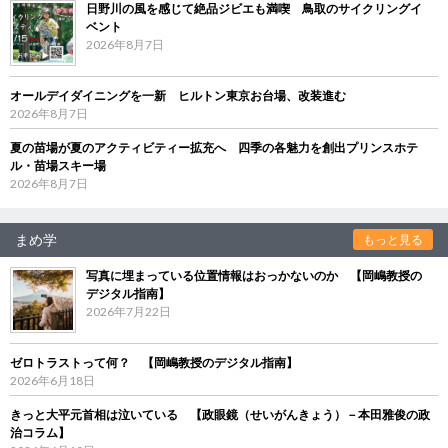
日野川の風を感じて絶品ジビエも満喫 鳥取のサイクリングイ
ベント
2026年8月7日
オールデイダイニングを一新 ヒルトン東京お台場、改装進む
2026年8月7日
夏の苗場が夏のアクティビティー拡充へ 四季の各魅力を創出プリンスホテ
ル・苗場スキー場
2026年8月7日
まめ学
もっと見る
写真に埋まっている位置情報はおっかないのか 【岡嶋教授の
デジタル指南】
2026年7月22日
ゼロトラストって何？ 【岡嶋教授のデジタル指南】
2026年6月18日
きっと大平元首相は泣いている 【政眼鏡（せいがんきょう）－本田雅俊の政
治コラム】