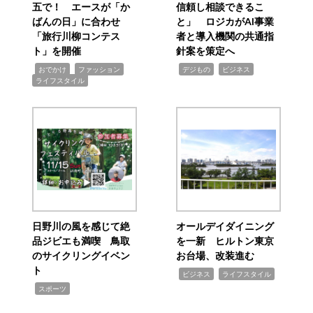
五で！ エースが「か
信頼し相談できるこ
ばんの日」に合わせ
と」 ロジカがAI事業
「旅行川柳コンテス
者と導入機関の共通指
ト」を開催
針案を策定へ
,
,
,
,
,
おでかけ
ファッション
デジもの
ビジネス
ライフスタイル
日野川の風を感じて絶
オールデイダイニング
品ジビエも満喫 鳥取
を一新 ヒルトン東京
のサイクリングイベン
お台場、改装進む
ト
,
,
ビジネス
ライフスタイル
,
スポーツ