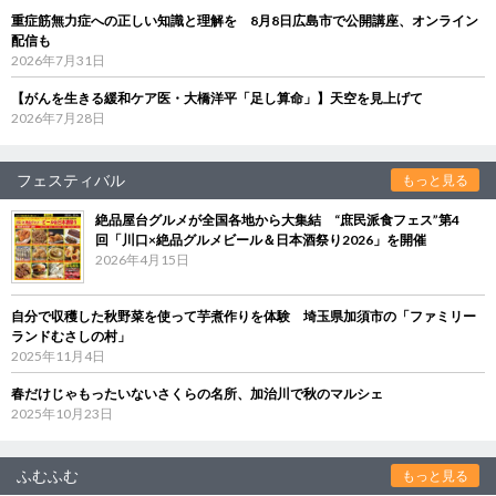
重症筋無力症への正しい知識と理解を 8月8日広島市で公開講座、オンライン
配信も
2026年7月31日
【がんを生きる緩和ケア医・大橋洋平「足し算命」】天空を見上げて
2026年7月28日
フェスティバル
もっと見る
絶品屋台グルメが全国各地から大集結 “庶民派食フェス”第4
回「川口×絶品グルメビール＆日本酒祭り2026」を開催
2026年4月15日
自分で収穫した秋野菜を使って芋煮作りを体験 埼玉県加須市の「ファミリー
ランドむさしの村」
2025年11月4日
春だけじゃもったいないさくらの名所、加治川で秋のマルシェ
2025年10月23日
ふむふむ
もっと見る