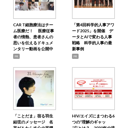
CAR T細胞療法はチー
「第4回科学的人事アワ
ム医療だ！ 医療従事
ード2025」を開催 デ
者の情熱、患者さんの
ータとAIで変わる人事
思いを伝えるドキュメ
戦略 科学的人事の最
ンタリー動画を公開中
新事例
PR
PR
「ことだま」宿る羽生
HIV/エイズにまつわる6
結弦のメッセージ 名
つの“理解のギャッ
言がもたらす心の平穏
プ”とは？ 2030年の流