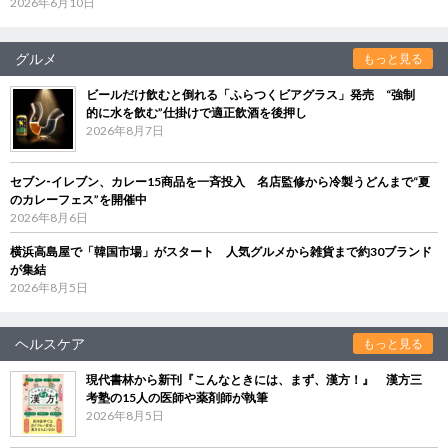
2026年6月10日
グルメ
もっと見る
ビールだけ飲むと倒れる「ふらつくビアグラス」発売 “強制
的に水を飲む”仕掛けで適正飲酒を後押し
2026年8月7日
セブン‐イレブン、カレー15商品を一斉投入 名店監修から冷製うどんまで“夏
のカレーフェス”を開催中
2026年8月6日
横浜高島屋で「韓国市場」がスタート 人気グルメから雑貨まで約30ブランド
が集結
2026年8月5日
ヘルスケア
もっと見る
現代書林から新刊『こんなときには、まず、漢方！』 漢方三
考塾の15人の医師や薬剤師が執筆
2026年8月5日