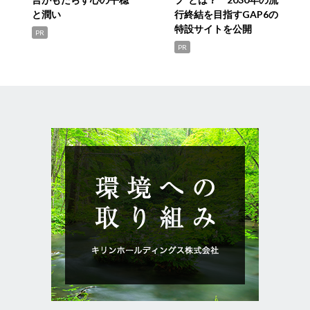
と潤い
行終結を目指すGAP6の
特設サイトを公開
PR
PR