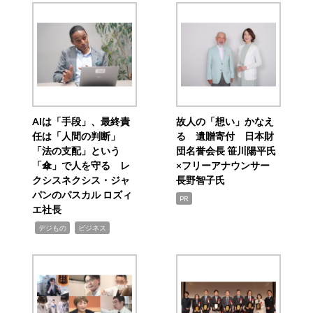
AIは「手段」、最終責
故人の「想い」かなえ
任は「人間の判断」
る 遺贈寄付 日本財
「法の支配」という
団名誉会長 笹川陽平氏
「傘」で人を守る レ
×フリーアナウンサー
クシスネクシス・ジャ
長野智子氏
パンのパスカル ロズィ
PR
エ社長
,
,
デジもの
ビジネス