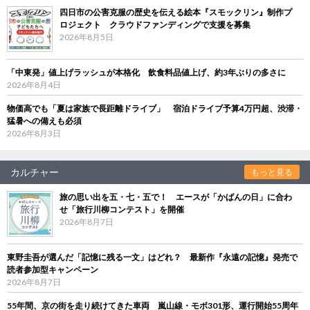
四日市の公害克服の歴史を伝える絵本『スモックリン』制作プ
ロジェクト クラウドファンディングで支援を募集
2026年8月5日
「中東発」値上げラッシュが本格化 飲食料品値上げ、約3年ぶりの多さに
2026年8月4日
物価高でも「夏は家族で長距離ドライブ」 宿泊ドライブ予算4万円超、渋滞・
猛暑への備えも必須
2026年8月3日
カルチャー
もっと見る
旅の思い出を五・七・五で！ エースが「かばんの日」に合わ
せ「旅行川柳コンテスト」を開催
2026年8月7日
東野圭吾が選んだ「記憶に残る一文」はどれ？ 最新作『永遠の記憶』発売で
読者参加型キャンペーン
2026年8月7日
55年間、京の街を走り続けてきた車両 嵐山線・モボ301形、運行開始55周年