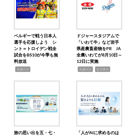
ベルギーで戦う日本人
ドジャースタジアムで
選手を応援しよう シ
「いわて牛」など岩手
ント＝トロイデン戦全
県産農畜産物をPR JA
試合をBS10が今季も無
全農いわてが8月10日～
料放送
12日に実施
,
,
,
スポーツ
スポーツ
ビジネス
旅の思い出を五・七・
「人がAIに求めるのは