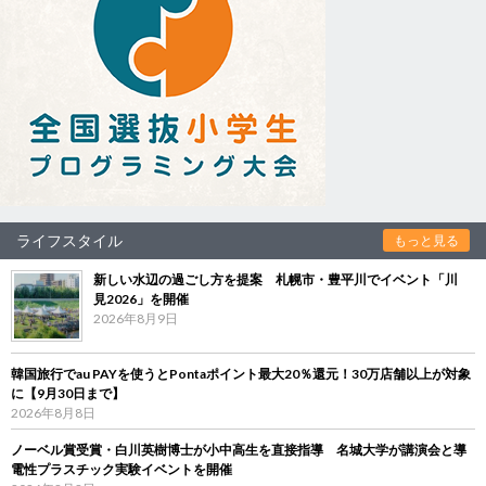
ライフスタイル
もっと見る
新しい水辺の過ごし方を提案 札幌市・豊平川でイベント「川
見2026」を開催
2026年8月9日
韓国旅行でau PAYを使うとPontaポイント最大20％還元！30万店舗以上が対象
に【9月30日まで】
2026年8月8日
ノーベル賞受賞・白川英樹博士が小中高生を直接指導 名城大学が講演会と導
電性プラスチック実験イベントを開催