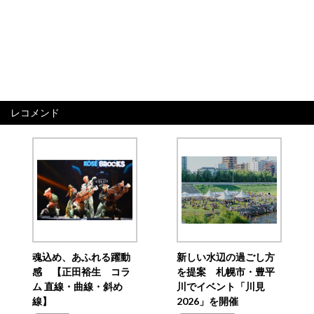
レコメンド
魂込め、あふれる躍動
新しい水辺の過ごし方
感 【正田裕生 コラ
を提案 札幌市・豊平
ム 直線・曲線・斜め
川でイベント「川見
線】
2026」を開催