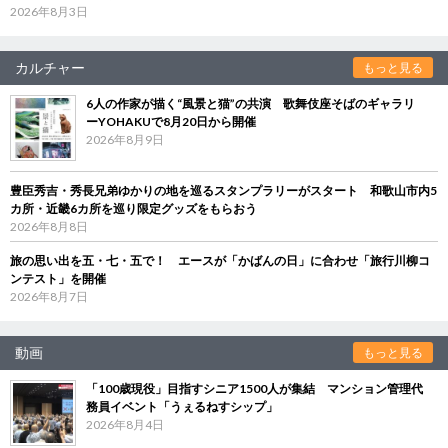
2026年8月3日
カルチャー
もっと見る
6人の作家が描く“風景と猫”の共演 歌舞伎座そばのギャラリ
ーYOHAKUで8月20日から開催
2026年8月9日
豊臣秀吉・秀長兄弟ゆかりの地を巡るスタンプラリーがスタート 和歌山市内5
カ所・近畿6カ所を巡り限定グッズをもらおう
2026年8月8日
旅の思い出を五・七・五で！ エースが「かばんの日」に合わせ「旅行川柳コ
ンテスト」を開催
2026年8月7日
動画
もっと見る
「100歳現役」目指すシニア1500人が集結 マンション管理代
務員イベント「うぇるねすシップ」
2026年8月4日