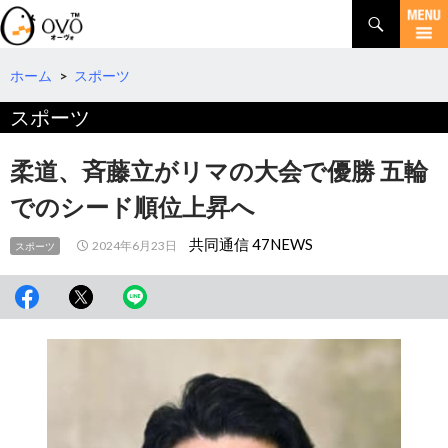
検
索
コ
ン
テ
ホーム
>
スポーツ
ン
スポーツ
ツ
へ
移
柔道、斉藤立がリマの大会で優勝 五輪
動
でのシード順位上昇へ
共同通信 47NEWS
2024年6月23日
スポーツ