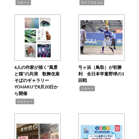
,
,
スポーツ
ライフスタイル
6人の作家が描く“風景
弓ヶ浜（鳥取）が初勝
と猫”の共演 歌舞伎座
利 全日本学童野球の1
そばのギャラリー
回戦
YOHAKUで8月20日か
,
スポーツ
ら開催
,
カルチャー