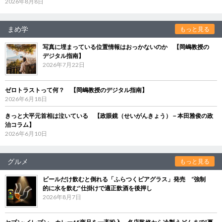
2026年8月8日
まめ学
もっと見る
写真に埋まっている位置情報はおっかないのか 【岡嶋教授の
デジタル指南】
2026年7月22日
ゼロトラストって何？ 【岡嶋教授のデジタル指南】
2026年6月18日
きっと大平元首相は泣いている 【政眼鏡（せいがんきょう）－本田雅俊の政
治コラム】
2026年6月10日
グルメ
もっと見る
ビールだけ飲むと倒れる「ふらつくビアグラス」発売 “強制
的に水を飲む”仕掛けで適正飲酒を後押し
2026年8月7日