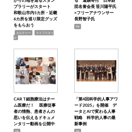
かりの地を巡るスタン
る 遺贈寄付 日本財
プラリーがスタート
団名誉会長 笹川陽平氏
和歌山市内5カ所・近畿
×フリーアナウンサー
6カ所を巡り限定グッズ
長野智子氏
をもらおう
PR
,
,
カルチャー
ライフスタイ
ル
CAR T細胞療法はチー
「第4回科学的人事アワ
ム医療だ！ 医療従事
ード2025」を開催 デ
者の情熱、患者さんの
ータとAIで変わる人事
思いを伝えるドキュメ
戦略 科学的人事の最
ンタリー動画を公開中
新事例
PR
PR