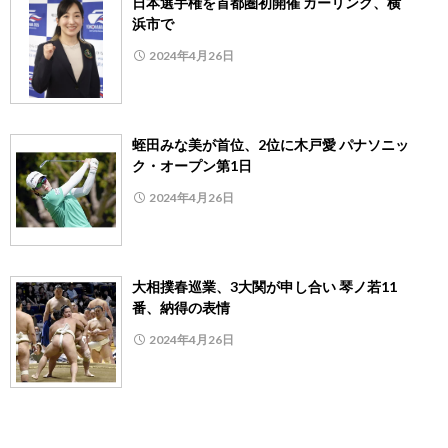
日本選手権を首都圏初開催 カーリング、横
浜市で
2024年4月26日
蛭田みな美が首位、2位に木戸愛 パナソニッ
ク・オープン第1日
2024年4月26日
大相撲春巡業、3大関が申し合い 琴ノ若11
番、納得の表情
2024年4月26日