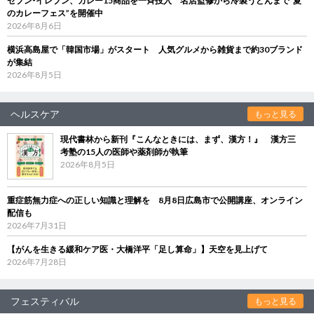
セブン‐イレブン、カレー15商品を一斉投入 名店監修から冷製うどんまで“夏
のカレーフェス”を開催中
2026年8月6日
横浜高島屋で「韓国市場」がスタート 人気グルメから雑貨まで約30ブランド
が集結
2026年8月5日
ヘルスケア
もっと見る
現代書林から新刊『こんなときには、まず、漢方！』 漢方三
考塾の15人の医師や薬剤師が執筆
2026年8月5日
重症筋無力症への正しい知識と理解を 8月8日広島市で公開講座、オンライン
配信も
2026年7月31日
【がんを生きる緩和ケア医・大橋洋平「足し算命」】天空を見上げて
2026年7月28日
フェスティバル
もっと見る