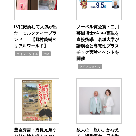
LVに敗訴して人気が出
ノーベル賞受賞・白川
た ミルクティーブラ
英樹博士が小中高生を
ンド 【野村義樹✕
直接指導 名城大学が
リアルワールド】
講演会と導電性プラス
チック実験イベントを
,
,
ライフスタイル
社会
開催
,
ライフスタイル
豊臣秀吉・秀長兄弟ゆ
故人の「想い」かなえ