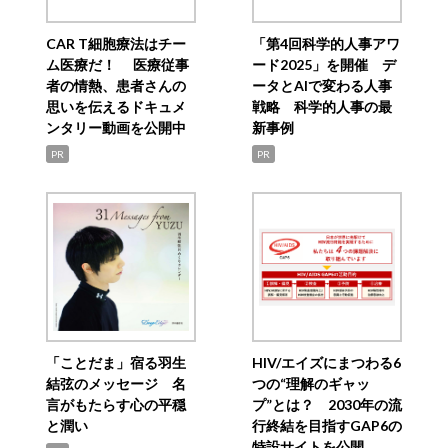
CAR T細胞療法はチー
「第4回科学的人事アワ
ム医療だ！ 医療従事
ード2025」を開催 デ
者の情熱、患者さんの
ータとAIで変わる人事
思いを伝えるドキュメ
戦略 科学的人事の最
ンタリー動画を公開中
新事例
PR
PR
「ことだま」宿る羽生
HIV/エイズにまつわる6
結弦のメッセージ 名
つの“理解のギャッ
言がもたらす心の平穏
プ”とは？ 2030年の流
と潤い
行終結を目指すGAP6の
特設サイトを公開