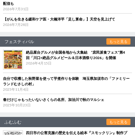
配信も
2026年7月31日
【がんを生きる緩和ケア医・大橋洋平「足し算命」】天空を見上げて
2026年7月28日
フェスティバル
もっと見る
絶品屋台グルメが全国各地から大集結 “庶民派食フェス”第4
回「川口×絶品グルメビール＆日本酒祭り2026」を開催
2026年4月15日
自分で収穫した秋野菜を使って芋煮作りを体験 埼玉県加須市の「ファミリー
ランドむさしの村」
2025年11月4日
春だけじゃもったいないさくらの名所、加治川で秋のマルシェ
2025年10月23日
ふむふむ
もっと見る
四日市の公害克服の歴史を伝える絵本『スモックリン』制作プ