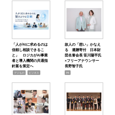
「人がAIに求めるのは
故人の「想い」かなえ
信頼し相談できるこ
る 遺贈寄付 日本財
と」 ロジカがAI事業
団名誉会長 笹川陽平氏
者と導入機関の共通指
×フリーアナウンサー
針案を策定へ
長野智子氏
,
,
デジもの
ビジネス
PR