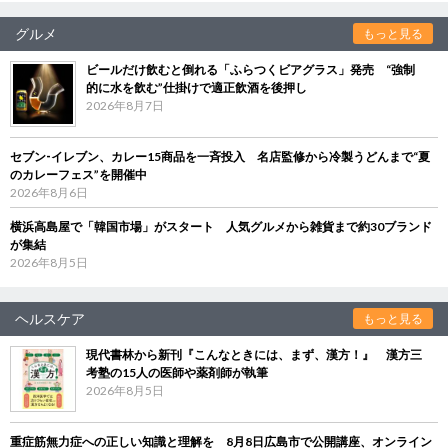
グルメ
もっと見る
ビールだけ飲むと倒れる「ふらつくビアグラス」発売 “強制
的に水を飲む”仕掛けで適正飲酒を後押し
2026年8月7日
セブン‐イレブン、カレー15商品を一斉投入 名店監修から冷製うどんまで“夏
のカレーフェス”を開催中
2026年8月6日
横浜高島屋で「韓国市場」がスタート 人気グルメから雑貨まで約30ブランド
が集結
2026年8月5日
ヘルスケア
もっと見る
現代書林から新刊『こんなときには、まず、漢方！』 漢方三
考塾の15人の医師や薬剤師が執筆
2026年8月5日
重症筋無力症への正しい知識と理解を 8月8日広島市で公開講座、オンライン