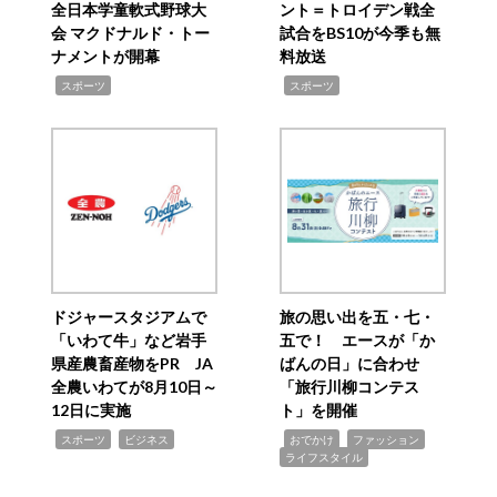
全日本学童軟式野球大
ント＝トロイデン戦全
会 マクドナルド・トー
試合をBS10が今季も無
ナメントが開幕
料放送
,
,
スポーツ
スポーツ
ドジャースタジアムで
旅の思い出を五・七・
「いわて牛」など岩手
五で！ エースが「か
県産農畜産物をPR JA
ばんの日」に合わせ
全農いわてが8月10日～
「旅行川柳コンテス
12日に実施
ト」を開催
,
,
,
,
,
スポーツ
ビジネス
おでかけ
ファッション
ライフスタイル