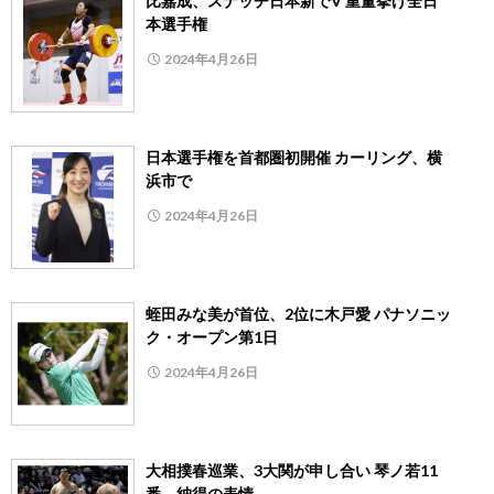
比嘉成、スナッチ日本新でV 重量挙げ全日
本選手権
2024年4月26日
日本選手権を首都圏初開催 カーリング、横
浜市で
2024年4月26日
蛭田みな美が首位、2位に木戸愛 パナソニッ
ク・オープン第1日
2024年4月26日
大相撲春巡業、3大関が申し合い 琴ノ若11
番、納得の表情