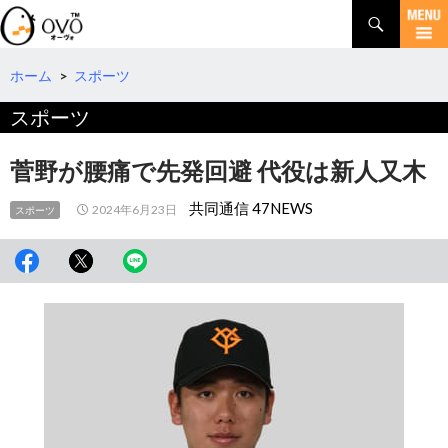
検
索
コ
ン
テ
ホーム
>
スポーツ
ン
スポーツ
ツ
へ
移
菅野が腰痛で先発回避 代役は新人又木
動
共同通信 47NEWS
2024年6月23日
スポーツ