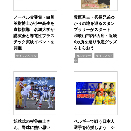
ノーベル賞受賞・白川
豊臣秀吉・秀長兄弟ゆ
英樹博士が小中高生を
かりの地を巡るスタン
直接指導 名城大学が
プラリーがスタート
講演会と導電性プラス
和歌山市内5カ所・近畿
チック実験イベントを
6カ所を巡り限定グッズ
開催
をもらおう
,
,
,
ライフスタイル
カルチャー
ライフスタイ
ル
始球式の杉谷拳士さ
ベルギーで戦う日本人
ん、野球に熱い思い
選手を応援しよう シ