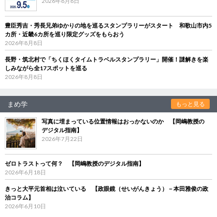
2026年8月8日
豊臣秀吉・秀長兄弟ゆかりの地を巡るスタンプラリーがスタート 和歌山市内5
カ所・近畿6カ所を巡り限定グッズをもらおう
2026年8月8日
長野・筑北村で「ちくほくタイムトラベルスタンプラリー」開催！謎解きを楽
しみながら全17スポットを巡る
2026年8月8日
まめ学
もっと見る
写真に埋まっている位置情報はおっかないのか 【岡嶋教授の
デジタル指南】
2026年7月22日
ゼロトラストって何？ 【岡嶋教授のデジタル指南】
2026年6月18日
きっと大平元首相は泣いている 【政眼鏡（せいがんきょう）－本田雅俊の政
治コラム】
2026年6月10日