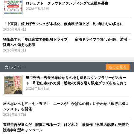
ロジェクト クラウドファンディングで支援を募集
2026年8月5日
「中東発」値上げラッシュが本格化 飲食料品値上げ、約3年ぶりの多さに
2026年8月4日
物価高でも「夏は家族で長距離ドライブ」 宿泊ドライブ予算4万円超、渋滞・
猛暑への備えも必須
2026年8月3日
カルチャー
もっと見る
豊臣秀吉・秀長兄弟ゆかりの地を巡るスタンプラリーがスター
ト 和歌山市内5カ所・近畿6カ所を巡り限定グッズをもらおう
2026年8月8日
旅の思い出を五・七・五で！ エースが「かばんの日」に合わせ「旅行川柳コ
ンテスト」を開催
2026年8月7日
東野圭吾が選んだ「記憶に残る一文」はどれ？ 最新作『永遠の記憶』発売で
読者参加型キャンペーン