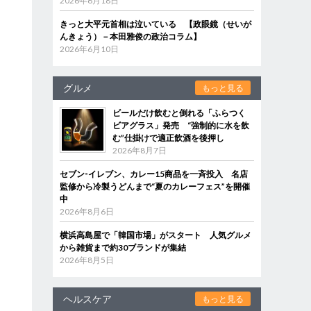
2026年6月18日
きっと大平元首相は泣いている 【政眼鏡（せいが
んきょう）－本田雅俊の政治コラム】
2026年6月10日
グルメ
もっと見る
ビールだけ飲むと倒れる「ふらつく
ビアグラス」発売 “強制的に水を飲
む”仕掛けで適正飲酒を後押し
2026年8月7日
セブン‐イレブン、カレー15商品を一斉投入 名店
監修から冷製うどんまで“夏のカレーフェス”を開催
中
2026年8月6日
横浜高島屋で「韓国市場」がスタート 人気グルメ
から雑貨まで約30ブランドが集結
2026年8月5日
ヘルスケア
もっと見る