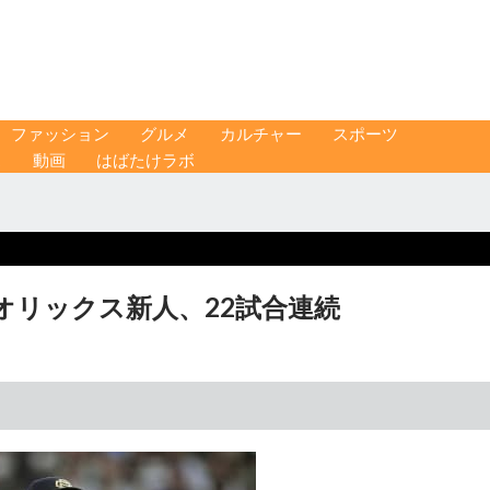
ファッション
グルメ
カルチャー
スポーツ
ス
動画
はばたけラボ
オリックス新人、22試合連続