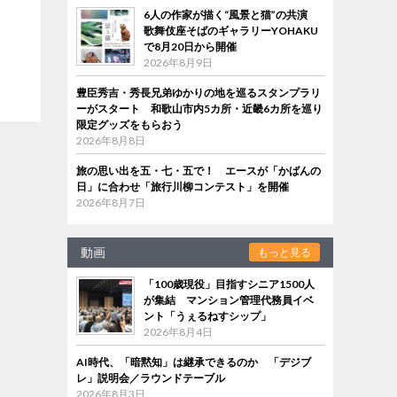
6人の作家が描く“風景と猫”の共演
歌舞伎座そばのギャラリーYOHAKU
で8月20日から開催
2026年8月9日
豊臣秀吉・秀長兄弟ゆかりの地を巡るスタンプラリ
ーがスタート 和歌山市内5カ所・近畿6カ所を巡り
限定グッズをもらおう
2026年8月8日
旅の思い出を五・七・五で！ エースが「かばんの
日」に合わせ「旅行川柳コンテスト」を開催
2026年8月7日
動画
もっと見る
「100歳現役」目指すシニア1500人
が集結 マンション管理代務員イベ
ント「うぇるねすシップ」
2026年8月4日
AI時代、「暗黙知」は継承できるのか 「デジブ
レ」説明会／ラウンドテーブル
2026年8月3日