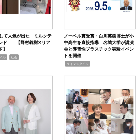
訴して人気が出た ミルクテ
ノーベル賞受賞・白川英樹博士が小
ンド 【野村義樹✕リア
中高生を直接指導 名城大学が講演
ド】
会と導電性プラスチック実験イベン
トを開催
,
イル
社会
,
ライフスタイル