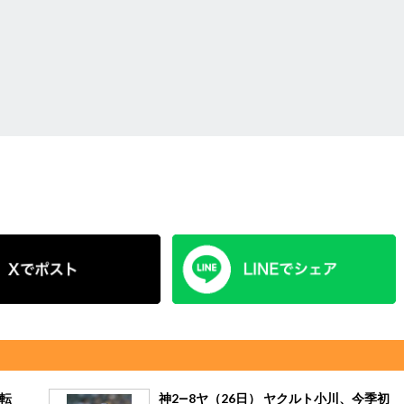
逆転
神2―8ヤ（26日） ヤクルト小川、今季初