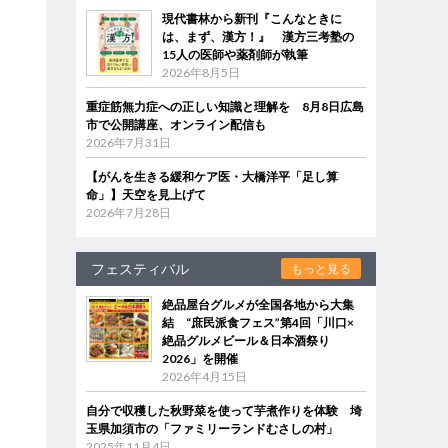
現代書林から新刊『こんなときに
は、まず、漢方！』 漢方三考塾の
15人の医師や薬剤師が執筆
2026年8月5日
重症筋無力症への正しい知識と理解を 8月8日広島
市で公開講座、オンライン配信も
2026年7月31日
【がんを生きる緩和ケア医・大橋洋平「足し算
命」】天空を見上げて
2026年7月28日
フェスティバル
もっと見る
絶品屋台グルメが全国各地から大集
結 “庶民派食フェス”第4回「川口×
絶品グルメビール＆日本酒祭り
2026」を開催
2026年4月15日
自分で収穫した秋野菜を使って芋煮作りを体験 埼
玉県加須市の「ファミリーランドむさしの村」
2025年11月4日