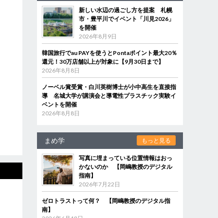
新しい水辺の過ごし方を提案 札幌
市・豊平川でイベント「川見2026」
を開催
2026年8月9日
韓国旅行でau PAYを使うとPontaポイント最大20％
還元！30万店舗以上が対象に【9月30日まで】
2026年8月8日
ノーベル賞受賞・白川英樹博士が小中高生を直接指
導 名城大学が講演会と導電性プラスチック実験イ
ベントを開催
2026年8月8日
まめ学
もっと見る
写真に埋まっている位置情報はおっ
かないのか 【岡嶋教授のデジタル
指南】
2026年7月22日
ゼロトラストって何？ 【岡嶋教授のデジタル指
南】