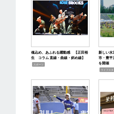
魂込め、あふれる躍動感 【正田裕
新しい水
生 コラム 直線・曲線・斜め線】
市・豊平
を開催
,
スポーツ
,
ライフスタ