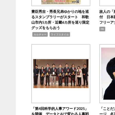
豊臣秀吉・秀長兄弟ゆかりの地を巡
故人の「
るスタンプラリーがスタート 和歌
付 日本
山市内5カ所・近畿6カ所を巡り限定
フリーア
グッズをもらおう
PR
,
,
カルチャー
ライフスタイル
「第4回科学的人事アワード2025」
「ことだ
を開催 データとAIで変わる人事戦
ージ 名