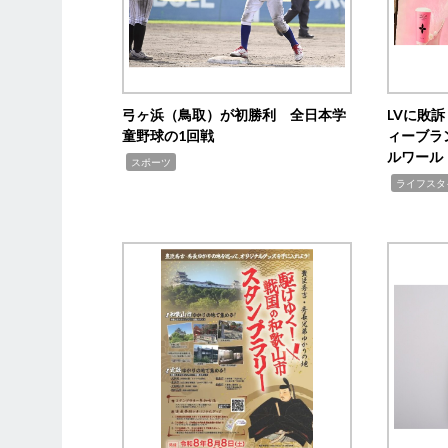
弓ヶ浜（鳥取）が初勝利 全日本学
LVに敗
童野球の1回戦
ィーブラ
ルワール
,
スポーツ
,
ライフスタ