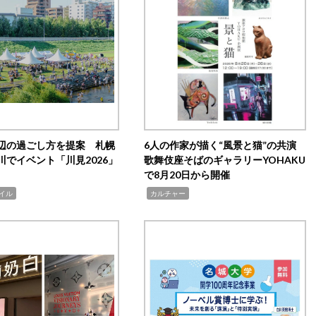
辺の過ごし方を提案 札幌
6人の作家が描く“風景と猫”の共演
川でイベント「川見2026」
歌舞伎座そばのギャラリーYOHAKU
で8月20日から開催
,
イル
カルチャー