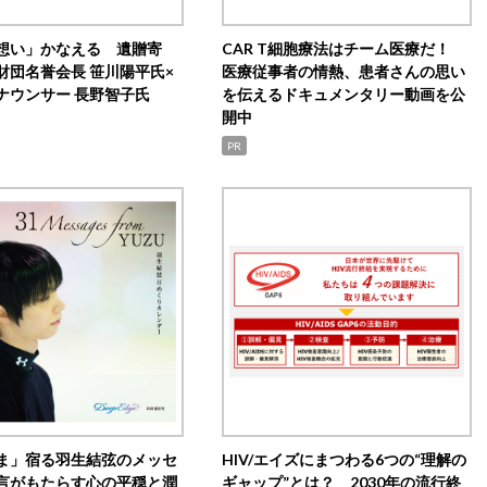
想い」かなえる 遺贈寄
CAR T細胞療法はチーム医療だ！
財団名誉会長 笹川陽平氏×
医療従事者の情熱、患者さんの思い
ナウンサー 長野智子氏
を伝えるドキュメンタリー動画を公
開中
PR
ま」宿る羽生結弦のメッセ
HIV/エイズにまつわる6つの“理解の
言がもたらす心の平穏と潤
ギャップ”とは？ 2030年の流行終