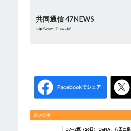
共同通信 47NEWS
http://www.47news.jp/
関連記事
D7―2巨（26日） DeNA、八回に