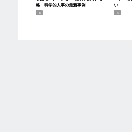
略 科学的人事の最新事例
い
PR
PR