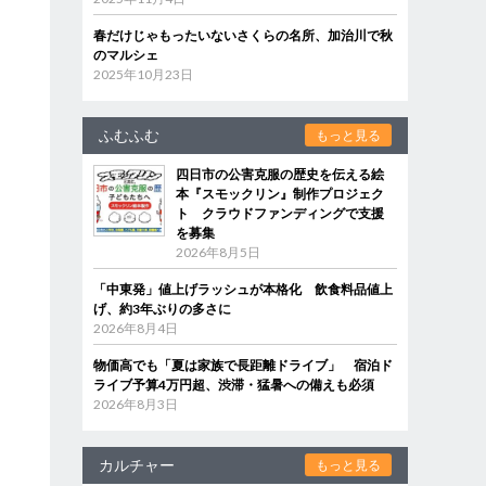
春だけじゃもったいないさくらの名所、加治川で秋
のマルシェ
2025年10月23日
ふむふむ
もっと見る
四日市の公害克服の歴史を伝える絵
本『スモックリン』制作プロジェク
ト クラウドファンディングで支援
を募集
2026年8月5日
「中東発」値上げラッシュが本格化 飲食料品値上
げ、約3年ぶりの多さに
2026年8月4日
物価高でも「夏は家族で長距離ドライブ」 宿泊ド
ライブ予算4万円超、渋滞・猛暑への備えも必須
2026年8月3日
カルチャー
もっと見る