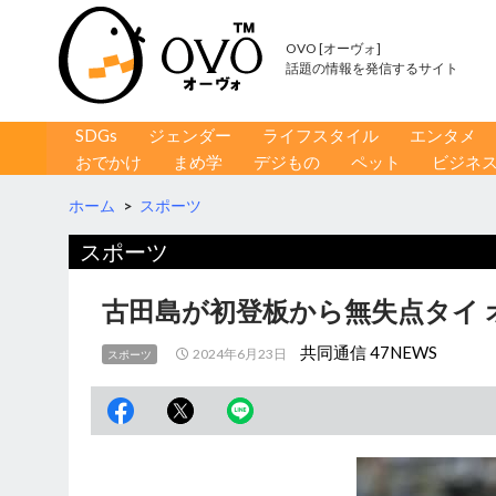
OVO [オーヴォ]
話題の情報を発信するサイト
コンテンツへ移動
検
SDGs
ジェンダー
ライフスタイル
エンタメ
索
おでかけ
まめ学
デジもの
ペット
ビジネ
ホーム
>
スポーツ
スポーツ
古田島が初登板から無失点タイ 
共同通信 47NEWS
2024年6月23日
スポーツ