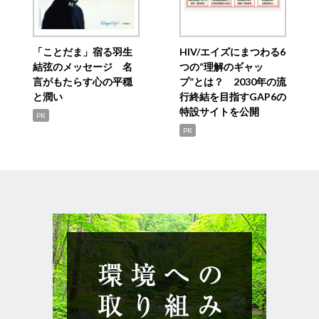
「ことだま」宿る羽生
HIV/エイズにまつわる6
結弦のメッセージ 名
つの“理解のギャッ
言がもたらす心の平穏
プ”とは？ 2030年の流
と潤い
行終結を目指すGAP6の
特設サイトを公開
PR
PR