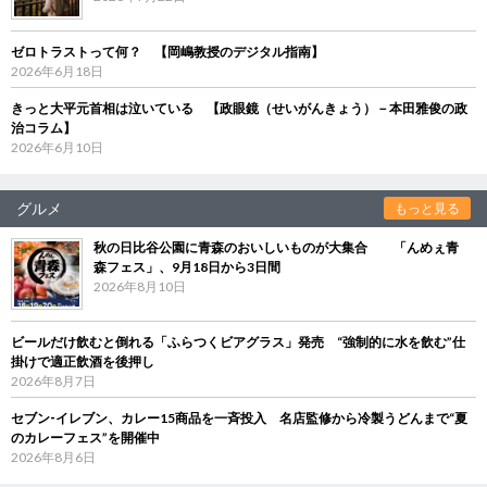
ゼロトラストって何？ 【岡嶋教授のデジタル指南】
2026年6月18日
きっと大平元首相は泣いている 【政眼鏡（せいがんきょう）－本田雅俊の政
治コラム】
2026年6月10日
グルメ
もっと見る
秋の日比谷公園に青森のおいしいものが大集合 「んめぇ青
森フェス」、9月18日から3日間
2026年8月10日
ビールだけ飲むと倒れる「ふらつくビアグラス」発売 “強制的に水を飲む”仕
掛けで適正飲酒を後押し
2026年8月7日
セブン‐イレブン、カレー15商品を一斉投入 名店監修から冷製うどんまで“夏
のカレーフェス”を開催中
2026年8月6日