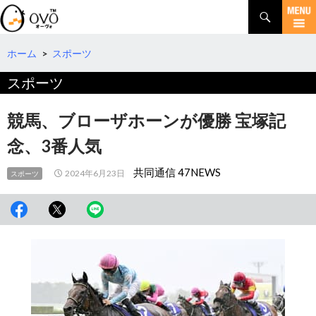
検
索
コ
ン
テ
ホーム
>
スポーツ
ン
スポーツ
ツ
へ
移
競馬、ブローザホーンが優勝 宝塚記
動
念、3番人気
共同通信 47NEWS
2024年6月23日
スポーツ