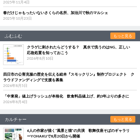
2025年11月4日
春だけじゃもったいないさくらの名所、加治川で秋のマルシェ
2025年10月23日
ふむふむ
もっと見る
クラゲに刺されたらどうする？ 真水で洗うのはNG、正しい
応急処置を知っておこう
2026年8月10日
四日市の公害克服の歴史を伝える絵本『スモックリン』制作プロジェクト ク
ラウドファンディングで支援を募集
2026年8月5日
「中東発」値上げラッシュが本格化 飲食料品値上げ、約3年ぶりの多さに
2026年8月4日
カルチャー
もっと見る
6人の作家が描く“風景と猫”の共演 歌舞伎座そばのギャラリ
ーYOHAKUで8月20日から開催