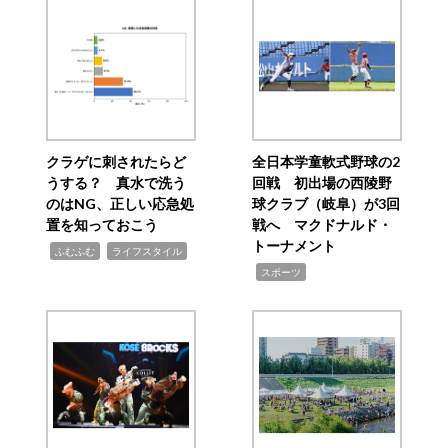
クラゲに刺されたらど
全日本学童軟式野球の2
うする？ 真水で洗う
回戦 初出場の西陵野
のはNG、正しい応急処
球クラブ（岐阜）が3回
置を知っておこう
戦へ マクドナルド・
トーナメント
,
,
ふむふむ
ライフスタイル
,
スポーツ