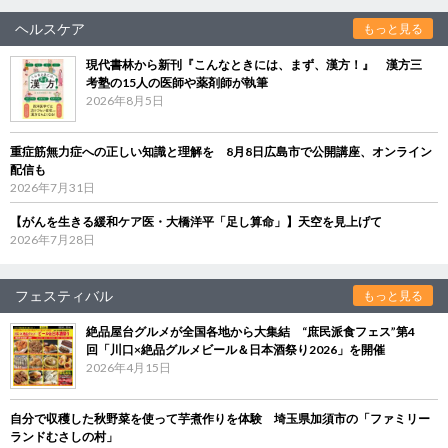
ヘルスケア
もっと見る
現代書林から新刊『こんなときには、まず、漢方！』 漢方三
考塾の15人の医師や薬剤師が執筆
2026年8月5日
重症筋無力症への正しい知識と理解を 8月8日広島市で公開講座、オンライン
配信も
2026年7月31日
【がんを生きる緩和ケア医・大橋洋平「足し算命」】天空を見上げて
2026年7月28日
フェスティバル
もっと見る
絶品屋台グルメが全国各地から大集結 “庶民派食フェス”第4
回「川口×絶品グルメビール＆日本酒祭り2026」を開催
2026年4月15日
自分で収穫した秋野菜を使って芋煮作りを体験 埼玉県加須市の「ファミリー
ランドむさしの村」