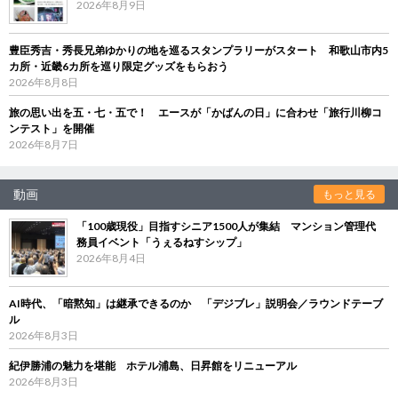
2026年8月9日
豊臣秀吉・秀長兄弟ゆかりの地を巡るスタンプラリーがスタート 和歌山市内5
カ所・近畿6カ所を巡り限定グッズをもらおう
2026年8月8日
旅の思い出を五・七・五で！ エースが「かばんの日」に合わせ「旅行川柳コ
ンテスト」を開催
2026年8月7日
動画
もっと見る
「100歳現役」目指すシニア1500人が集結 マンション管理代
務員イベント「うぇるねすシップ」
2026年8月4日
AI時代、「暗黙知」は継承できるのか 「デジブレ」説明会／ラウンドテーブ
ル
2026年8月3日
紀伊勝浦の魅力を堪能 ホテル浦島、日昇館をリニューアル
2026年8月3日