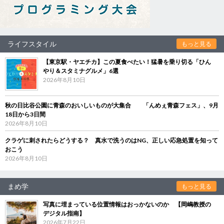
ライフスタイル
もっと見る
【東京駅・ヤエチカ】この夏食べたい！猛暑を乗り切る「ひん
やり＆スタミナグルメ」6選
2026年8月10日
秋の日比谷公園に青森のおいしいものが大集合 「んめぇ青森フェス」、9月
18日から3日間
2026年8月10日
クラゲに刺されたらどうする？ 真水で洗うのはNG、正しい応急処置を知って
おこう
2026年8月10日
まめ学
もっと見る
写真に埋まっている位置情報はおっかないのか 【岡嶋教授の
デジタル指南】
2026年7月22日