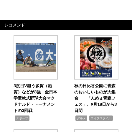
レコメンド
3度目V狙う多賀（滋
秋の日比谷公園に青森
賀）などが8強 全日本
のおいしいものが大集
学童軟式野球大会マク
合 「んめぇ青森フ
ドナルド・トーナメン
ェス」、9月18日から3
トの3回戦
日間
,
,
,
スポーツ
グルメ
ライフスタイル