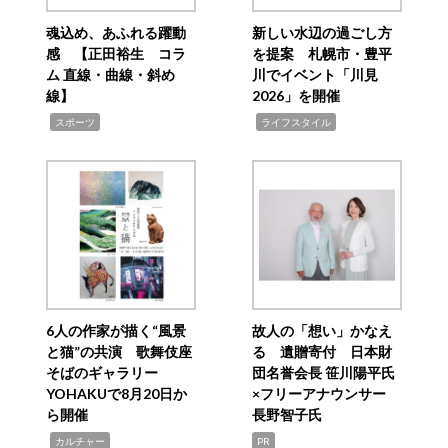
魂込め、あふれる躍動
新しい水辺の過ごし方
感 【正田裕生 コラ
を提案 札幌市・豊平
ム 直線・曲線・斜め
川でイベント「川見
線】
2026」を開催
,
,
スポーツ
ライフスタイル
6人の作家が描く“風景
故人の「想い」かなえ
と猫”の共演 歌舞伎座
る 遺贈寄付 日本財
そばのギャラリー
団名誉会長 笹川陽平氏
YOHAKUで8月20日か
×フリーアナウンサー
ら開催
長野智子氏
,
カルチャー
PR