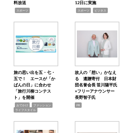
料放送
12日に実施
,
,
,
スポーツ
スポーツ
ビジネス
旅の思い出を五・七・
故人の「想い」かなえ
五で！ エースが「か
る 遺贈寄付 日本財
ばんの日」に合わせ
団名誉会長 笹川陽平氏
「旅行川柳コンテス
×フリーアナウンサー
ト」を開催
長野智子氏
,
,
,
おでかけ
ファッション
PR
ライフスタイル