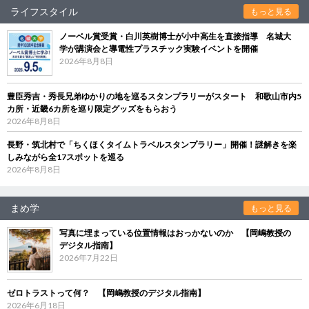
ライフスタイル
もっと見る
ノーベル賞受賞・白川英樹博士が小中高生を直接指導 名城大
学が講演会と導電性プラスチック実験イベントを開催
2026年8月8日
豊臣秀吉・秀長兄弟ゆかりの地を巡るスタンプラリーがスタート 和歌山市内5
カ所・近畿6カ所を巡り限定グッズをもらおう
2026年8月8日
長野・筑北村で「ちくほくタイムトラベルスタンプラリー」開催！謎解きを楽
しみながら全17スポットを巡る
2026年8月8日
まめ学
もっと見る
写真に埋まっている位置情報はおっかないのか 【岡嶋教授の
デジタル指南】
2026年7月22日
ゼロトラストって何？ 【岡嶋教授のデジタル指南】
2026年6月18日