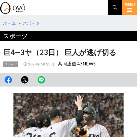
検
索
コ
ン
テ
ホーム
>
スポーツ
ン
スポーツ
ツ
へ
移
巨4―3ヤ（23日） 巨人が逃げ切る
動
共同通信 47NEWS
2024年6月23日
スポーツ