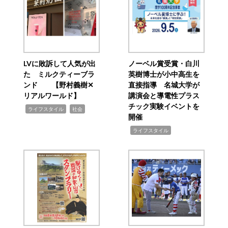
LVに敗訴して人気が出
ノーベル賞受賞・白川
た ミルクティーブラ
英樹博士が小中高生を
ンド 【野村義樹✕
直接指導 名城大学が
リアルワールド】
講演会と導電性プラス
チック実験イベントを
,
,
ライフスタイル
社会
開催
,
ライフスタイル