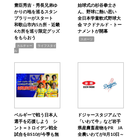
豊臣秀吉・秀長兄弟ゆ
始球式の杉谷拳士さ
かりの地を巡るスタン
ん、野球に熱い思い
プラリーがスタート
全日本学童軟式野球大
和歌山市内5カ所・近畿
会 マクドナルド・トー
6カ所を巡り限定グッズ
ナメントが開幕
をもらおう
,
スポーツ
,
,
カルチャー
ライフスタイ
ル
ベルギーで戦う日本人
ドジャースタジアムで
選手を応援しよう シ
「いわて牛」など岩手
ント＝トロイデン戦全
県産農畜産物をPR JA
試合をBS10が今季も無
全農いわてが8月10日～