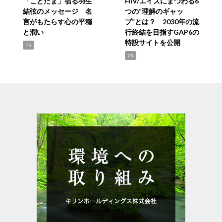
「ことだま」宿る羽生
HIV/エイズにまつわる6
結弦のメッセージ 名
つの“理解のギャッ
言がもたらす心の平穏
プ”とは？ 2030年の流
と潤い
行終結を目指すGAP6の
特設サイトを公開
PR
PR