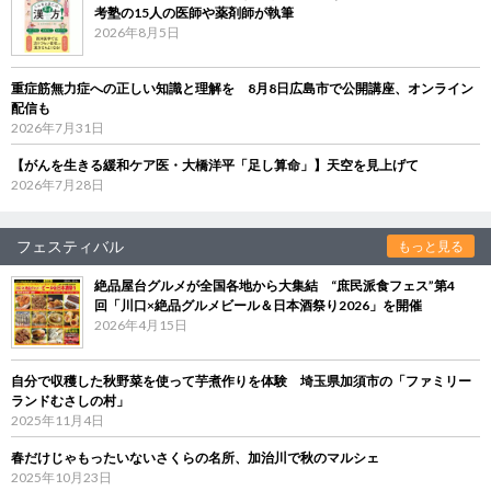
考塾の15人の医師や薬剤師が執筆
2026年8月5日
重症筋無力症への正しい知識と理解を 8月8日広島市で公開講座、オンライン
配信も
2026年7月31日
【がんを生きる緩和ケア医・大橋洋平「足し算命」】天空を見上げて
2026年7月28日
フェスティバル
もっと見る
絶品屋台グルメが全国各地から大集結 “庶民派食フェス”第4
回「川口×絶品グルメビール＆日本酒祭り2026」を開催
2026年4月15日
自分で収穫した秋野菜を使って芋煮作りを体験 埼玉県加須市の「ファミリー
ランドむさしの村」
2025年11月4日
春だけじゃもったいないさくらの名所、加治川で秋のマルシェ
2025年10月23日