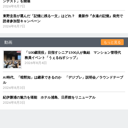
ンテスト」を開催
2026年8月7日
東野圭吾が選んだ「記憶に残る一文」はどれ？ 最新作『永遠の記憶』発売で
読者参加型キャンペーン
2026年8月7日
動画
もっと見る
「100歳現役」目指すシニア1500人が集結 マンション管理代
務員イベント「うぇるねすシップ」
2026年8月4日
AI時代、「暗黙知」は継承できるのか 「デジブレ」説明会／ラウンドテーブ
ル
2026年8月3日
紀伊勝浦の魅力を堪能 ホテル浦島、日昇館をリニューアル
2026年8月3日