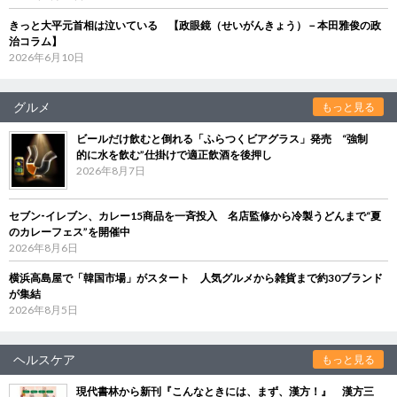
きっと大平元首相は泣いている 【政眼鏡（せいがんきょう）－本田雅俊の政
治コラム】
2026年6月10日
グルメ
もっと見る
ビールだけ飲むと倒れる「ふらつくビアグラス」発売 “強制
的に水を飲む”仕掛けで適正飲酒を後押し
2026年8月7日
セブン‐イレブン、カレー15商品を一斉投入 名店監修から冷製うどんまで“夏
のカレーフェス”を開催中
2026年8月6日
横浜高島屋で「韓国市場」がスタート 人気グルメから雑貨まで約30ブランド
が集結
2026年8月5日
ヘルスケア
もっと見る
現代書林から新刊『こんなときには、まず、漢方！』 漢方三