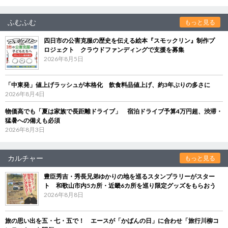
ふむふむ
もっと見る
四日市の公害克服の歴史を伝える絵本『スモックリン』制作プ
ロジェクト クラウドファンディングで支援を募集
2026年8月5日
「中東発」値上げラッシュが本格化 飲食料品値上げ、約3年ぶりの多さに
2026年8月4日
物価高でも「夏は家族で長距離ドライブ」 宿泊ドライブ予算4万円超、渋滞・
猛暑への備えも必須
2026年8月3日
カルチャー
もっと見る
豊臣秀吉・秀長兄弟ゆかりの地を巡るスタンプラリーがスター
ト 和歌山市内5カ所・近畿6カ所を巡り限定グッズをもらおう
2026年8月8日
旅の思い出を五・七・五で！ エースが「かばんの日」に合わせ「旅行川柳コ