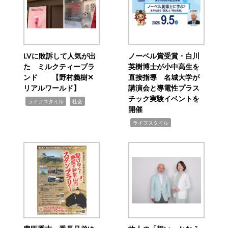
LVに敗訴して人気が出
ノーベル賞受賞・白川
た ミルクティーブラ
英樹博士が小中高生を
ンド 【野村義樹✕
直接指導 名城大学が
リアルワールド】
講演会と導電性プラス
チック実験イベントを
,
,
ライフスタイル
社会
開催
,
ライフスタイル