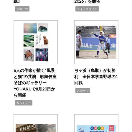
線】
2026」を開催
,
,
スポーツ
ライフスタイル
6人の作家が描く“風景
弓ヶ浜（鳥取）が初勝
と猫”の共演 歌舞伎座
利 全日本学童野球の1
そばのギャラリー
回戦
YOHAKUで8月20日か
,
スポーツ
ら開催
,
カルチャー