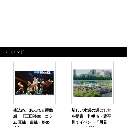
レコメンド
魂込め、あふれる躍動
新しい水辺の過ごし方
感 【正田裕生 コラ
を提案 札幌市・豊平
ム 直線・曲線・斜め
川でイベント「川見