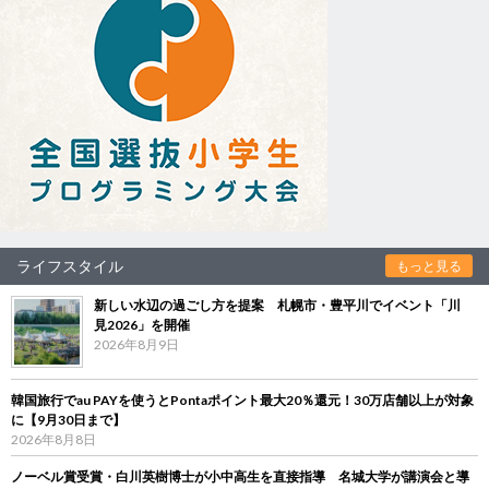
ライフスタイル
もっと見る
新しい水辺の過ごし方を提案 札幌市・豊平川でイベント「川
見2026」を開催
2026年8月9日
韓国旅行でau PAYを使うとPontaポイント最大20％還元！30万店舗以上が対象
に【9月30日まで】
2026年8月8日
ノーベル賞受賞・白川英樹博士が小中高生を直接指導 名城大学が講演会と導