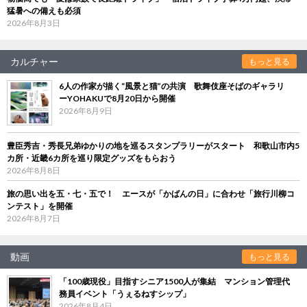
猛暑への備えも必須
2026年8月3日
カルチャー
もっと見る
6人の作家が描く“風景と猫”の共演 歌舞伎座そばのギャラリ
ーYOHAKUで8月20日から開催
2026年8月9日
豊臣秀吉・秀長兄弟ゆかりの地を巡るスタンプラリーがスタート 和歌山市内5
カ所・近畿6カ所を巡り限定グッズをもらおう
2026年8月8日
旅の思い出を五・七・五で！ エースが「かばんの日」に合わせ「旅行川柳コ
ンテスト」を開催
2026年8月7日
動画
もっと見る
「100歳現役」目指すシニア1500人が集結 マンション管理代
務員イベント「うぇるねすシップ」
2026年8月4日