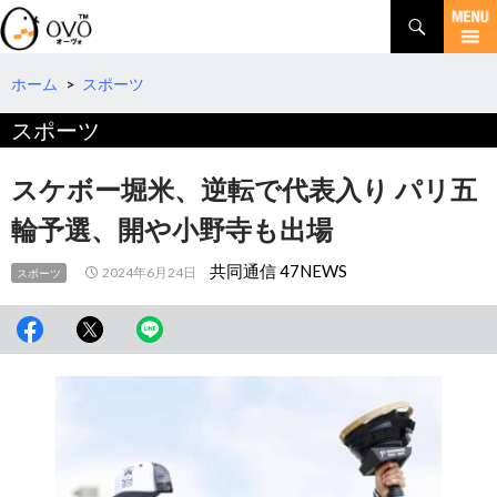
検
索
コ
ン
テ
ホーム
>
スポーツ
ン
スポーツ
ツ
へ
移
スケボー堀米、逆転で代表入り パリ五
動
輪予選、開や小野寺も出場
共同通信 47NEWS
2024年6月24日
スポーツ