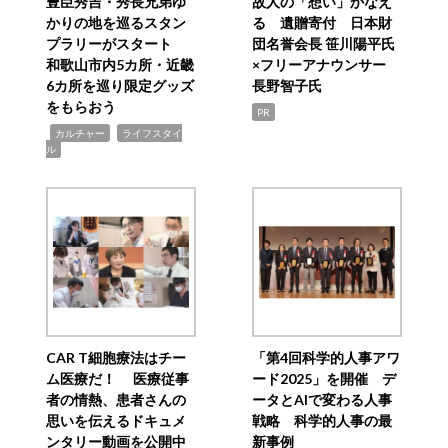
豊臣秀吉・秀長兄弟ゆ
故人の「想い」かなえ
かりの地を巡るスタン
る 遺贈寄付 日本財
プラリーがスタート
団名誉会長 笹川陽平氏
和歌山市内5カ所・近畿
×フリーアナウンサー
6カ所を巡り限定グッズ
長野智子氏
をもらおう
PR
,
,
カルチャー
ライフスタイ
ル
CAR T細胞療法はチー
「第4回科学的人事アワ
ム医療だ！ 医療従事
ード2025」を開催 デ
者の情熱、患者さんの
ータとAIで変わる人事
思いを伝えるドキュメ
戦略 科学的人事の最
ンタリー動画を公開中
新事例