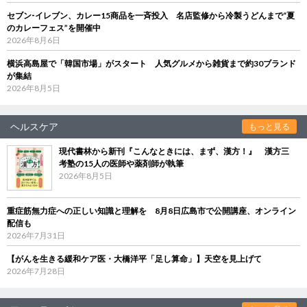
セブン‐イレブン、カレー15商品を一斉投入 名店監修から冷製うどんまで“夏
のカレーフェス”を開催中
2026年8月6日
横浜高島屋で「韓国市場」がスタート 人気グルメから雑貨まで約30ブランド
が集結
2026年8月5日
ヘルスケア
もっと見る
現代書林から新刊『こんなときには、まず、漢方！』 漢方三
考塾の15人の医師や薬剤師が執筆
2026年8月5日
重症筋無力症への正しい知識と理解を 8月8日広島市で公開講座、オンライン
配信も
2026年7月31日
【がんを生きる緩和ケア医・大橋洋平「足し算命」】天空を見上げて
2026年7月28日