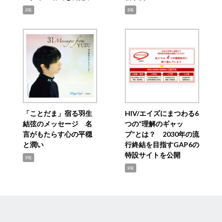
PR
PR
「ことだま」宿る羽生
HIV/エイズにまつわる6
結弦のメッセージ 名
つの“理解のギャッ
言がもたらす心の平穏
プ”とは？ 2030年の流
と潤い
行終結を目指すGAP6の
特設サイトを公開
PR
PR