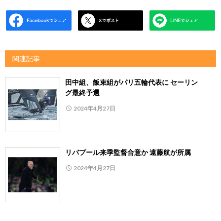
関連記事
田中組、飯束組がパリ五輪代表に セーリン
グ最終予選
2024年4月27日
リバプール来季監督合意か 遠藤航が所属
2024年4月27日