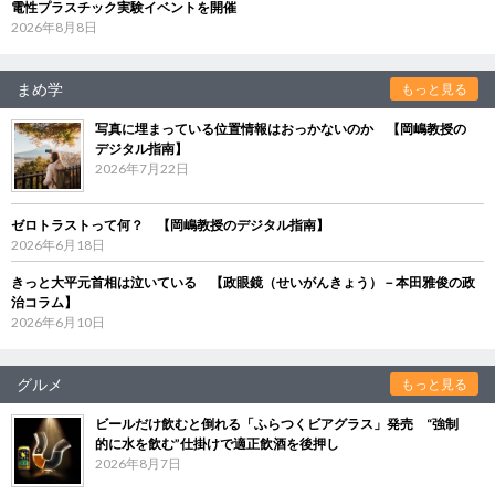
電性プラスチック実験イベントを開催
2026年8月8日
まめ学
もっと見る
写真に埋まっている位置情報はおっかないのか 【岡嶋教授の
デジタル指南】
2026年7月22日
ゼロトラストって何？ 【岡嶋教授のデジタル指南】
2026年6月18日
きっと大平元首相は泣いている 【政眼鏡（せいがんきょう）－本田雅俊の政
治コラム】
2026年6月10日
グルメ
もっと見る
ビールだけ飲むと倒れる「ふらつくビアグラス」発売 “強制
的に水を飲む”仕掛けで適正飲酒を後押し
2026年8月7日