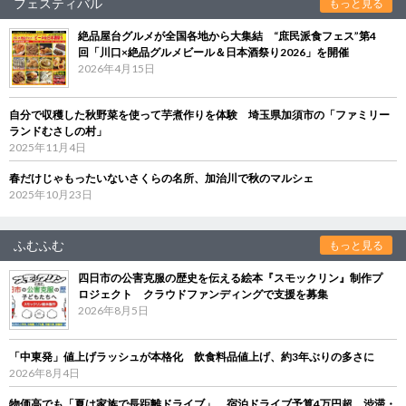
フェスティバル
もっと見る
絶品屋台グルメが全国各地から大集結 “庶民派食フェス”第4
回「川口×絶品グルメビール＆日本酒祭り2026」を開催
2026年4月15日
自分で収穫した秋野菜を使って芋煮作りを体験 埼玉県加須市の「ファミリー
ランドむさしの村」
2025年11月4日
春だけじゃもったいないさくらの名所、加治川で秋のマルシェ
2025年10月23日
ふむふむ
もっと見る
四日市の公害克服の歴史を伝える絵本『スモックリン』制作プ
ロジェクト クラウドファンディングで支援を募集
2026年8月5日
「中東発」値上げラッシュが本格化 飲食料品値上げ、約3年ぶりの多さに
2026年8月4日
物価高でも「夏は家族で長距離ドライブ」 宿泊ドライブ予算4万円超、渋滞・