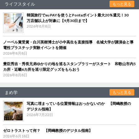
ライフスタイル
もっと見る
韓国旅行でau PAYを使うとPontaポイント最大20％還元！30
万店舗以上が対象に【9月30日まで】
2026年8月8日
ノーベル賞受賞・白川英樹博士が小中高生を直接指導 名城大学が講演会と導
電性プラスチック実験イベントを開催
2026年8月8日
豊臣秀吉・秀長兄弟ゆかりの地を巡るスタンプラリーがスタート 和歌山市内5
カ所・近畿6カ所を巡り限定グッズをもらおう
2026年8月8日
まめ学
もっと見る
写真に埋まっている位置情報はおっかないのか 【岡嶋教授の
デジタル指南】
2026年7月22日
ゼロトラストって何？ 【岡嶋教授のデジタル指南】
2026年6月18日