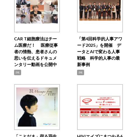
CAR T細胞療法はチー
「第4回科学的人事アワ
ム医療だ！ 医療従事
ード2025」を開催 デ
者の情熱、患者さんの
ータとAIで変わる人事
思いを伝えるドキュメ
戦略 科学的人事の最
ンタリー動画を公開中
新事例
PR
PR
「ことだま」宿る羽生
HIV/エイズにまつわる6