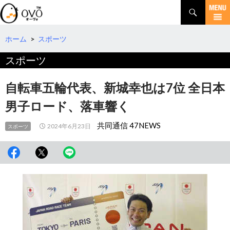
検
索
コ
ン
テ
ホーム
>
スポーツ
ン
スポーツ
ツ
へ
移
自転車五輪代表、新城幸也は7位 全日本
動
男子ロード、落車響く
共同通信 47NEWS
2024年6月23日
スポーツ