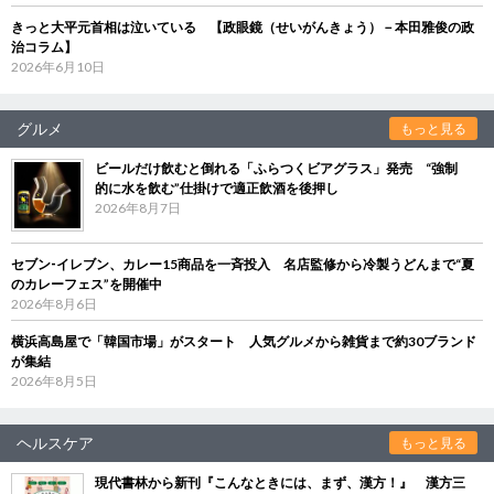
きっと大平元首相は泣いている 【政眼鏡（せいがんきょう）－本田雅俊の政
治コラム】
2026年6月10日
グルメ
もっと見る
ビールだけ飲むと倒れる「ふらつくビアグラス」発売 “強制
的に水を飲む”仕掛けで適正飲酒を後押し
2026年8月7日
セブン‐イレブン、カレー15商品を一斉投入 名店監修から冷製うどんまで“夏
のカレーフェス”を開催中
2026年8月6日
横浜高島屋で「韓国市場」がスタート 人気グルメから雑貨まで約30ブランド
が集結
2026年8月5日
ヘルスケア
もっと見る
現代書林から新刊『こんなときには、まず、漢方！』 漢方三