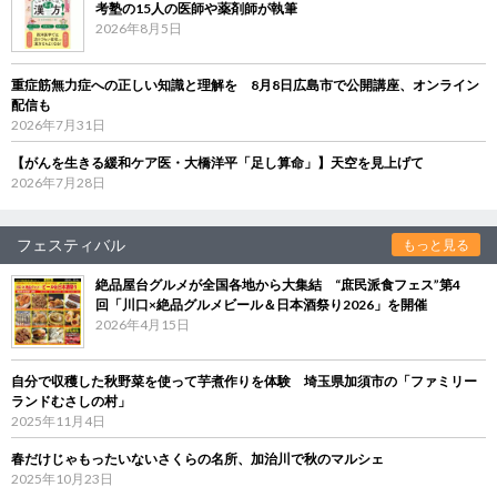
考塾の15人の医師や薬剤師が執筆
2026年8月5日
重症筋無力症への正しい知識と理解を 8月8日広島市で公開講座、オンライン
配信も
2026年7月31日
【がんを生きる緩和ケア医・大橋洋平「足し算命」】天空を見上げて
2026年7月28日
フェスティバル
もっと見る
絶品屋台グルメが全国各地から大集結 “庶民派食フェス”第4
回「川口×絶品グルメビール＆日本酒祭り2026」を開催
2026年4月15日
自分で収穫した秋野菜を使って芋煮作りを体験 埼玉県加須市の「ファミリー
ランドむさしの村」
2025年11月4日
春だけじゃもったいないさくらの名所、加治川で秋のマルシェ
2025年10月23日