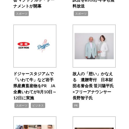
ナメントが開幕
料放送
,
,
スポーツ
スポーツ
ドジャースタジアムで
故人の「想い」かなえ
「いわて牛」など岩手
る 遺贈寄付 日本財
県産農畜産物をPR JA
団名誉会長 笹川陽平氏
全農いわてが8月10日～
×フリーアナウンサー
12日に実施
長野智子氏
,
,
スポーツ
ビジネス
PR