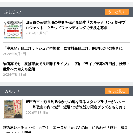
ふむふむ
もっと見る
四日市の公害克服の歴史を伝える絵本『スモックリン』制作プ
ロジェクト クラウドファンディングで支援を募集
2026年8月5日
「中東発」値上げラッシュが本格化 飲食料品値上げ、約3年ぶりの多さに
2026年8月4日
物価高でも「夏は家族で長距離ドライブ」 宿泊ドライブ予算4万円超、渋滞・
猛暑への備えも必須
2026年8月3日
カルチャー
もっと見る
豊臣秀吉・秀長兄弟ゆかりの地を巡るスタンプラリーがスター
ト 和歌山市内5カ所・近畿6カ所を巡り限定グッズをもらおう
2026年8月8日
旅の思い出を五・七・五で！ エースが「かばんの日」に合わせ「旅行川柳コ
ンテスト」を開催