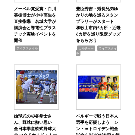
ノーベル賞受賞・白川
豊臣秀吉・秀長兄弟ゆ
英樹博士が小中高生を
かりの地を巡るスタン
直接指導 名城大学が
プラリーがスタート
講演会と導電性プラス
和歌山市内5カ所・近畿
チック実験イベントを
6カ所を巡り限定グッズ
開催
をもらおう
,
,
,
ライフスタイル
カルチャー
ライフスタイ
ル
始球式の杉谷拳士さ
ベルギーで戦う日本人
ん、野球に熱い思い
選手を応援しよう シ
全日本学童軟式野球大
ント＝トロイデン戦全
会 マクドナルド・トー
試合をBS10が今季も無