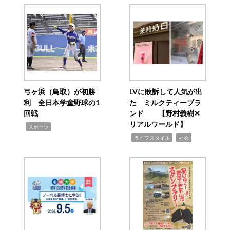
弓ヶ浜（鳥取）が初勝
LVに敗訴して人気が出
利 全日本学童野球の1
た ミルクティーブラ
回戦
ンド 【野村義樹✕
リアルワールド】
,
スポーツ
,
,
ライフスタイル
社会