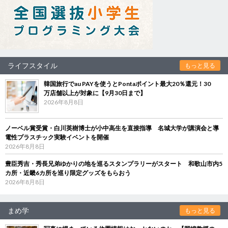
ライフスタイル
もっと見る
韓国旅行でau PAYを使うとPontaポイント最大20％還元！30
万店舗以上が対象に【9月30日まで】
2026年8月8日
ノーベル賞受賞・白川英樹博士が小中高生を直接指導 名城大学が講演会と導
電性プラスチック実験イベントを開催
2026年8月8日
豊臣秀吉・秀長兄弟ゆかりの地を巡るスタンプラリーがスタート 和歌山市内5
カ所・近畿6カ所を巡り限定グッズをもらおう
2026年8月8日
まめ学
もっと見る