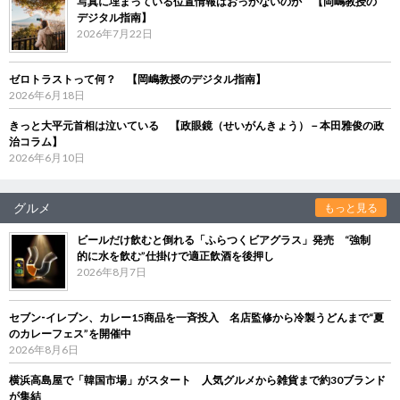
写真に埋まっている位置情報はおっかないのか 【岡嶋教授の
デジタル指南】
2026年7月22日
ゼロトラストって何？ 【岡嶋教授のデジタル指南】
2026年6月18日
きっと大平元首相は泣いている 【政眼鏡（せいがんきょう）－本田雅俊の政
治コラム】
2026年6月10日
グルメ
もっと見る
ビールだけ飲むと倒れる「ふらつくビアグラス」発売 “強制
的に水を飲む”仕掛けで適正飲酒を後押し
2026年8月7日
セブン‐イレブン、カレー15商品を一斉投入 名店監修から冷製うどんまで“夏
のカレーフェス”を開催中
2026年8月6日
横浜高島屋で「韓国市場」がスタート 人気グルメから雑貨まで約30ブランド
が集結