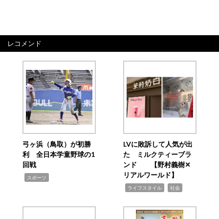
レコメンド
弓ヶ浜（鳥取）が初勝
LVに敗訴して人気が出
利 全日本学童野球の1
た ミルクティーブラ
回戦
ンド 【野村義樹✕
リアルワールド】
,
スポーツ
,
,
ライフスタイル
社会