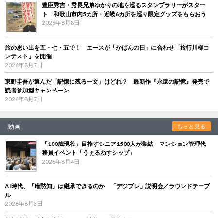
豊臣秀吉・秀長兄弟ゆかりの地を巡るスタンプラリーがスター
ト 和歌山市内5カ所・近畿6カ所を巡り限定グッズをもらおう
2026年8月8日
旅の思い出を五・七・五で！ エースが「かばんの日」に合わせ「旅行川柳コ
ンテスト」を開催
2026年8月7日
東野圭吾が選んだ「記憶に残る一文」はどれ？ 最新作『永遠の記憶』発売で
読者参加型キャンペーン
2026年8月7日
動画
もっと見る
「100歳現役」目指すシニア1500人が集結 マンション管理代
務員イベント「うぇるねすシップ」
2026年8月4日
AI時代、「暗黙知」は継承できるのか 「デジブレ」説明会／ラウンドテーブ
ル
2026年8月3日