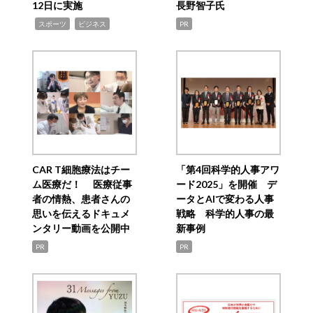
12日に実施
長野智子氏
,
,
スポーツ
ビジネス
PR
CAR T細胞療法はチー
「第4回科学的人事アワ
ム医療だ！ 医療従事
ード2025」を開催 デ
者の情熱、患者さんの
ータとAIで変わる人事
思いを伝えるドキュメ
戦略 科学的人事の最
ンタリー動画を公開中
新事例
PR
PR