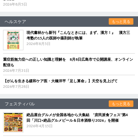
2026年8月5日
ヘルスケア
もっと見る
現代書林から新刊『こんなときには、まず、漢方！』 漢方三
考塾の15人の医師や薬剤師が執筆
2026年8月5日
重症筋無力症への正しい知識と理解を 8月8日広島市で公開講座、オンライン
配信も
2026年7月31日
【がんを生きる緩和ケア医・大橋洋平「足し算命」】天空を見上げて
2026年7月28日
フェスティバル
もっと見る
絶品屋台グルメが全国各地から大集結 “庶民派食フェス”第4
回「川口×絶品グルメビール＆日本酒祭り2026」を開催
2026年4月15日