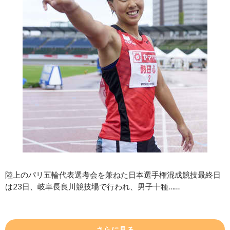
陸上のパリ五輪代表選考会を兼ねた日本選手権混成競技最終日
は23日、岐阜長良川競技場で行われ、男子十種……
さらに見る