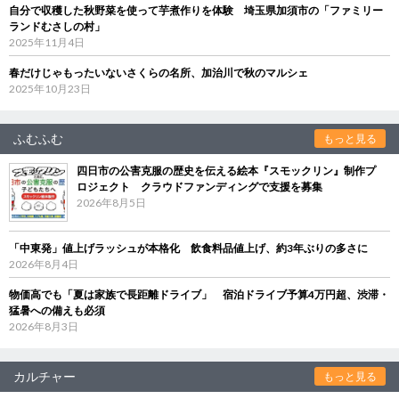
自分で収穫した秋野菜を使って芋煮作りを体験 埼玉県加須市の「ファミリー
ランドむさしの村」
2025年11月4日
春だけじゃもったいないさくらの名所、加治川で秋のマルシェ
2025年10月23日
ふむふむ
もっと見る
四日市の公害克服の歴史を伝える絵本『スモックリン』制作プ
ロジェクト クラウドファンディングで支援を募集
2026年8月5日
「中東発」値上げラッシュが本格化 飲食料品値上げ、約3年ぶりの多さに
2026年8月4日
物価高でも「夏は家族で長距離ドライブ」 宿泊ドライブ予算4万円超、渋滞・
猛暑への備えも必須
2026年8月3日
カルチャー
もっと見る