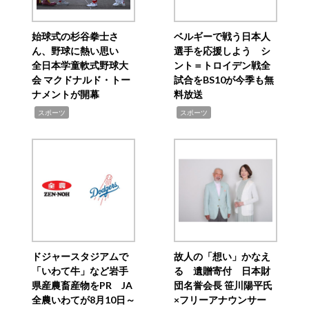
始球式の杉谷拳士さ
ベルギーで戦う日本人
ん、野球に熱い思い
選手を応援しよう シ
全日本学童軟式野球大
ント＝トロイデン戦全
会 マクドナルド・トー
試合をBS10が今季も無
ナメントが開幕
料放送
,
,
スポーツ
スポーツ
ドジャースタジアムで
故人の「想い」かなえ
「いわて牛」など岩手
る 遺贈寄付 日本財
県産農畜産物をPR JA
団名誉会長 笹川陽平氏
全農いわてが8月10日～
×フリーアナウンサー