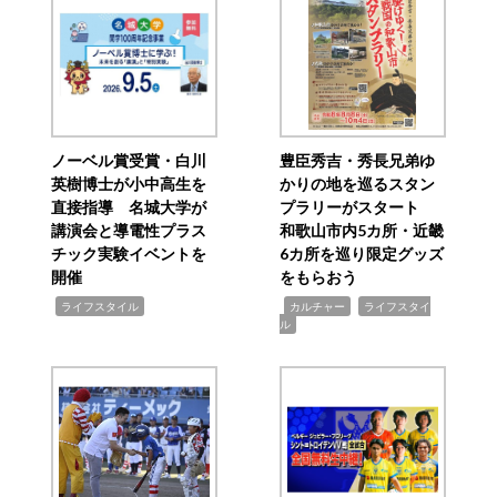
ノーベル賞受賞・白川
豊臣秀吉・秀長兄弟ゆ
英樹博士が小中高生を
かりの地を巡るスタン
直接指導 名城大学が
プラリーがスタート
講演会と導電性プラス
和歌山市内5カ所・近畿
チック実験イベントを
6カ所を巡り限定グッズ
開催
をもらおう
,
,
,
ライフスタイル
カルチャー
ライフスタイ
ル