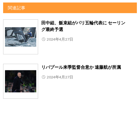
関連記事
田中組、飯束組がパリ五輪代表に セーリン
グ最終予選
2024年4月27日
リバプール来季監督合意か 遠藤航が所属
2024年4月27日