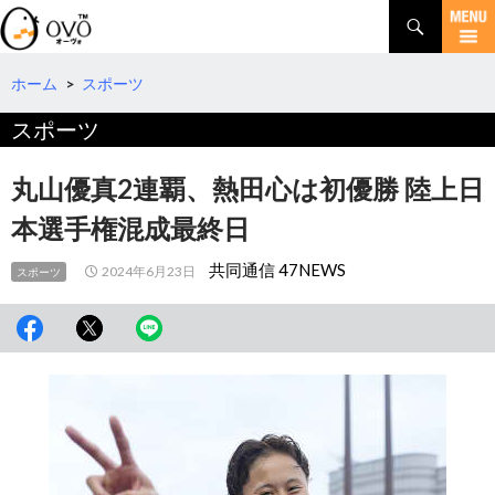
検
索
コ
ン
テ
ホーム
>
スポーツ
ン
スポーツ
ツ
へ
移
丸山優真2連覇、熱田心は初優勝 陸上日
動
本選手権混成最終日
共同通信 47NEWS
2024年6月23日
スポーツ