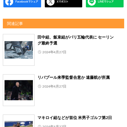
関連記事
田中組、飯束組がパリ五輪代表に セーリン
グ最終予選
2024年4月27日
リバプール来季監督合意か 遠藤航が所属
2024年4月27日
マキロイ組などが首位 米男子ゴルフ第2日
2024年4月27日