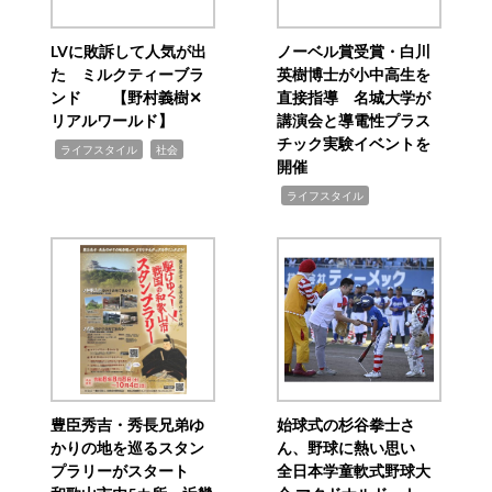
LVに敗訴して人気が出
ノーベル賞受賞・白川
た ミルクティーブラ
英樹博士が小中高生を
ンド 【野村義樹✕
直接指導 名城大学が
リアルワールド】
講演会と導電性プラス
チック実験イベントを
,
,
ライフスタイル
社会
開催
,
ライフスタイル
豊臣秀吉・秀長兄弟ゆ
始球式の杉谷拳士さ
かりの地を巡るスタン
ん、野球に熱い思い
プラリーがスタート
全日本学童軟式野球大