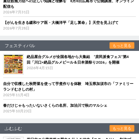
重症筋無力症への正しい知識と理解を 8月8日広島市で公開講座、オンライン
配信も
2026年7月31日
【がんを生きる緩和ケア医・大橋洋平「足し算命」】天空を見上げて
2026年7月28日
フェスティバル
もっと見る
絶品屋台グルメが全国各地から大集結 “庶民派食フェス”第4
回「川口×絶品グルメビール＆日本酒祭り2026」を開催
2026年4月15日
自分で収穫した秋野菜を使って芋煮作りを体験 埼玉県加須市の「ファミリー
ランドむさしの村」
2025年11月4日
春だけじゃもったいないさくらの名所、加治川で秋のマルシェ
2025年10月23日
ふむふむ
もっと見る