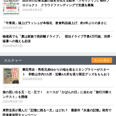
四日市の公害克服の歴史を伝える絵本『スモックリン』制作プ
ロジェクト クラウドファンディングで支援を募集
2026年8月5日
「中東発」値上げラッシュが本格化 飲食料品値上げ、約3年ぶりの多さに
2026年8月4日
物価高でも「夏は家族で長距離ドライブ」 宿泊ドライブ予算4万円超、渋滞・
猛暑への備えも必須
2026年8月3日
カルチャー
もっと見る
豊臣秀吉・秀長兄弟ゆかりの地を巡るスタンプラリーがスター
ト 和歌山市内5カ所・近畿6カ所を巡り限定グッズをもらおう
2026年8月8日
旅の思い出を五・七・五で！ エースが「かばんの日」に合わせ「旅行川柳コ
ンテスト」を開催
2026年8月7日
東野圭吾が選んだ「記憶に残る一文」はどれ？ 最新作『永遠の記憶』発売で
読者参加型キャンペーン