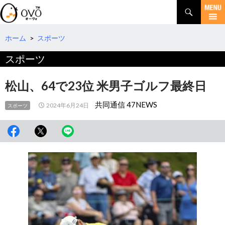
検
索
コ
ン
テ
ホーム
>
スポーツ
ン
スポーツ
ツ
へ
移
松山、64で23位 米男子ゴルフ最終日
動
共同通信 47NEWS
2024年6月24日
スポーツ