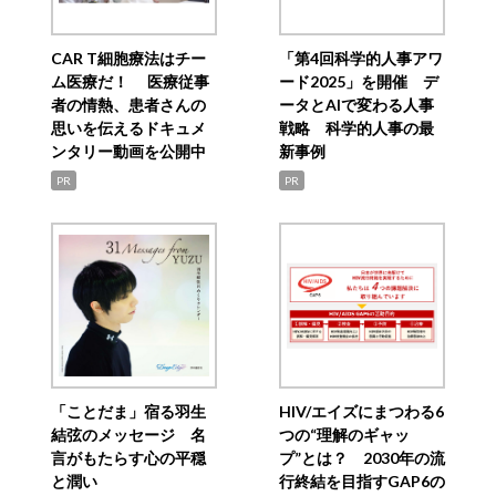
CAR T細胞療法はチー
「第4回科学的人事アワ
ム医療だ！ 医療従事
ード2025」を開催 デ
者の情熱、患者さんの
ータとAIで変わる人事
思いを伝えるドキュメ
戦略 科学的人事の最
ンタリー動画を公開中
新事例
PR
PR
「ことだま」宿る羽生
HIV/エイズにまつわる6
結弦のメッセージ 名
つの“理解のギャッ
言がもたらす心の平穏
プ”とは？ 2030年の流
と潤い
行終結を目指すGAP6の