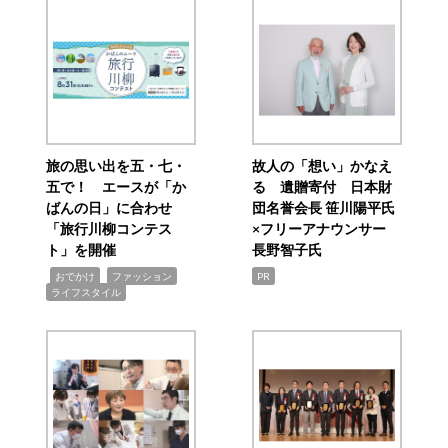
旅の思い出を五・七・
故人の「想い」かなえ
五で！ エースが「か
る 遺贈寄付 日本財
ばんの日」に合わせ
団名誉会長 笹川陽平氏
「旅行川柳コンテス
×フリーアナウンサー
ト」を開催
長野智子氏
,
,
,
おでかけ
ファッション
PR
ライフスタイル