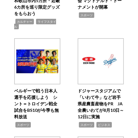
和歌山市内5カ所・近畿
会 マクドナルド・トー
6カ所を巡り限定グッズ
ナメントが開幕
をもらおう
,
スポーツ
,
,
カルチャー
ライフスタイ
ル
ベルギーで戦う日本人
ドジャースタジアムで
選手を応援しよう シ
「いわて牛」など岩手
ント＝トロイデン戦全
県産農畜産物をPR JA
試合をBS10が今季も無
全農いわてが8月10日～
料放送
12日に実施
,
,
,
スポーツ
スポーツ
ビジネス