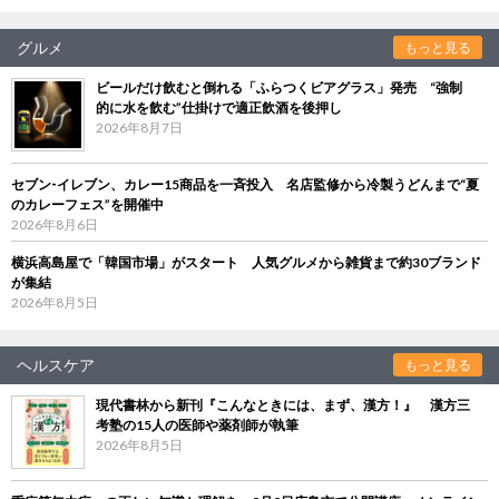
グルメ
もっと見る
ビールだけ飲むと倒れる「ふらつくビアグラス」発売 “強制
的に水を飲む”仕掛けで適正飲酒を後押し
2026年8月7日
セブン‐イレブン、カレー15商品を一斉投入 名店監修から冷製うどんまで“夏
のカレーフェス”を開催中
2026年8月6日
横浜高島屋で「韓国市場」がスタート 人気グルメから雑貨まで約30ブランド
が集結
2026年8月5日
ヘルスケア
もっと見る
現代書林から新刊『こんなときには、まず、漢方！』 漢方三
考塾の15人の医師や薬剤師が執筆
2026年8月5日