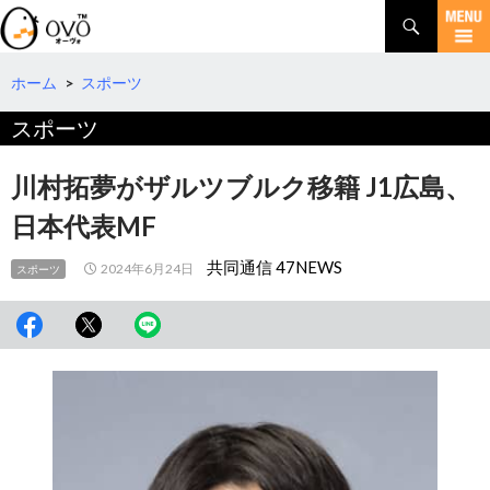
検
索
コ
ン
テ
ホーム
>
スポーツ
ン
スポーツ
ツ
へ
移
川村拓夢がザルツブルク移籍 J1広島、
動
日本代表MF
共同通信 47NEWS
2024年6月24日
スポーツ