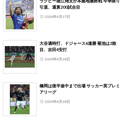
ラグビー堀江翔太が本拠地最終戦 今季限り
引退、通算200試合目
2024年4月27日
大谷適時打、ドジャース6連勝 菊池は2敗
目、吉田4安打
2024年4月28日
橋岡は後半途中まで出場 サッカー英プレミ
アリーグ
2024年4月28日