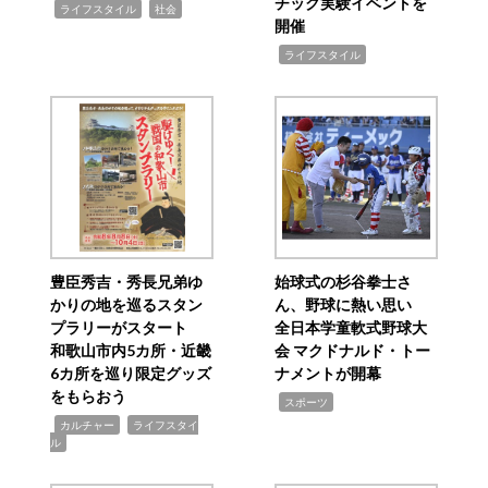
チック実験イベントを
,
,
ライフスタイル
社会
開催
,
ライフスタイル
豊臣秀吉・秀長兄弟ゆ
始球式の杉谷拳士さ
かりの地を巡るスタン
ん、野球に熱い思い
プラリーがスタート
全日本学童軟式野球大
和歌山市内5カ所・近畿
会 マクドナルド・トー
6カ所を巡り限定グッズ
ナメントが開幕
をもらおう
,
スポーツ
,
,
カルチャー
ライフスタイ
ル