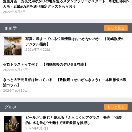
豊臣秀吉・秀長兄弟ゆかりの地を巡るスタンプラリーがスタート 和歌山市内5
カ所・近畿6カ所を巡り限定グッズをもらおう
2026年8月8日
まめ学
もっと見る
写真に埋まっている位置情報はおっかないのか 【岡嶋教授の
デジタル指南】
2026年7月22日
ゼロトラストって何？ 【岡嶋教授のデジタル指南】
2026年6月18日
きっと大平元首相は泣いている 【政眼鏡（せいがんきょう）－本田雅俊の政
治コラム】
2026年6月10日
グルメ
もっと見る
ビールだけ飲むと倒れる「ふらつくビアグラス」発売 “強制
的に水を飲む”仕掛けで適正飲酒を後押し
2026年8月7日