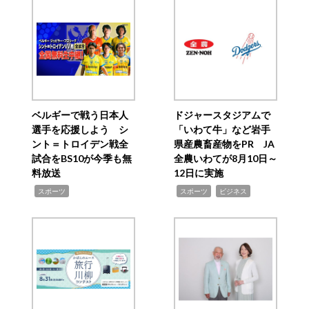
ベルギーで戦う日本人
ドジャースタジアムで
選手を応援しよう シ
「いわて牛」など岩手
ント＝トロイデン戦全
県産農畜産物をPR JA
試合をBS10が今季も無
全農いわてが8月10日～
料放送
12日に実施
,
,
,
スポーツ
スポーツ
ビジネス