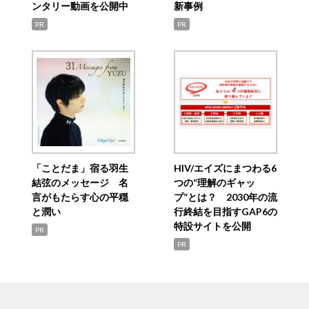
ンタリー動画を公開中
新事例
PR
PR
「ことだま」宿る羽生
HIV/エイズにまつわる6
結弦のメッセージ 名
つの“理解のギャッ
言がもたらす心の平穏
プ”とは？ 2030年の流
と潤い
行終結を目指すGAP6の
特設サイトを公開
PR
PR