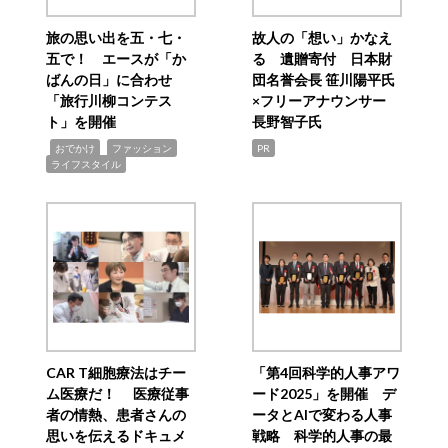
旅の思い出を五・七・
故人の「想い」かなえ
五で！ エースが「か
る 遺贈寄付 日本財
ばんの日」に合わせ
団名誉会長 笹川陽平氏
「旅行川柳コンテス
×フリーアナウンサー
ト」を開催
長野智子氏
,
,
,
おでかけ
ファッション
PR
ライフスタイル
CAR T細胞療法はチー
「第4回科学的人事アワ
ム医療だ！ 医療従事
ード2025」を開催 デ
者の情熱、患者さんの
ータとAIで変わる人事
思いを伝えるドキュメ
戦略 科学的人事の最