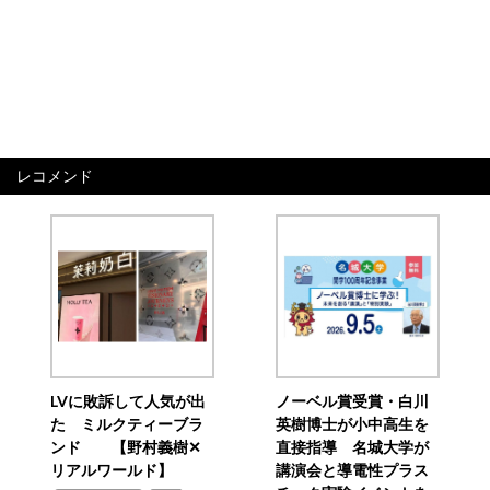
レコメンド
LVに敗訴して人気が出
ノーベル賞受賞・白川
た ミルクティーブラ
英樹博士が小中高生を
ンド 【野村義樹✕
直接指導 名城大学が
リアルワールド】
講演会と導電性プラス