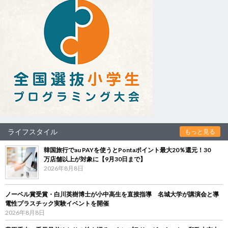
ライフスタイル
もっと見る
韓国旅行でau PAYを使うとPontaポイント最大20％還元！30
万店舗以上が対象に【9月30日まで】
2026年8月8日
ノーベル賞受賞・白川英樹博士が小中高生を直接指導 名城大学が講演会と導
電性プラスチック実験イベントを開催
2026年8月8日