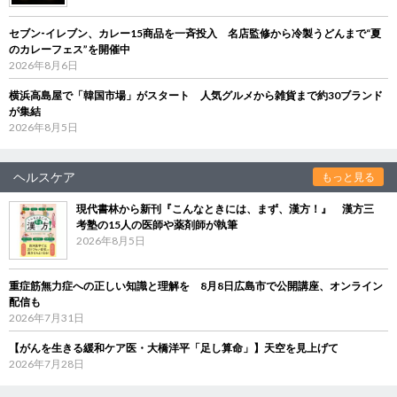
セブン‐イレブン、カレー15商品を一斉投入 名店監修から冷製うどんまで“夏
のカレーフェス”を開催中
2026年8月6日
横浜高島屋で「韓国市場」がスタート 人気グルメから雑貨まで約30ブランド
が集結
2026年8月5日
ヘルスケア
もっと見る
現代書林から新刊『こんなときには、まず、漢方！』 漢方三
考塾の15人の医師や薬剤師が執筆
2026年8月5日
重症筋無力症への正しい知識と理解を 8月8日広島市で公開講座、オンライン
配信も
2026年7月31日
【がんを生きる緩和ケア医・大橋洋平「足し算命」】天空を見上げて
2026年7月28日