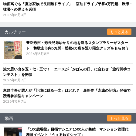
物価高でも「夏は家族で長距離ドライブ」 宿泊ドライブ予算4万円超、渋滞・
猛暑への備えも必須
2026年8月3日
カルチャー
もっと見る
豊臣秀吉・秀長兄弟ゆかりの地を巡るスタンプラリーがスター
ト 和歌山市内5カ所・近畿6カ所を巡り限定グッズをもらおう
2026年8月8日
旅の思い出を五・七・五で！ エースが「かばんの日」に合わせ「旅行川柳コ
ンテスト」を開催
2026年8月7日
東野圭吾が選んだ「記憶に残る一文」はどれ？ 最新作『永遠の記憶』発売で
読者参加型キャンペーン
2026年8月7日
動画
もっと見る
「100歳現役」目指すシニア1500人が集結 マンション管理代
務員イベント「うぇるねすシップ」