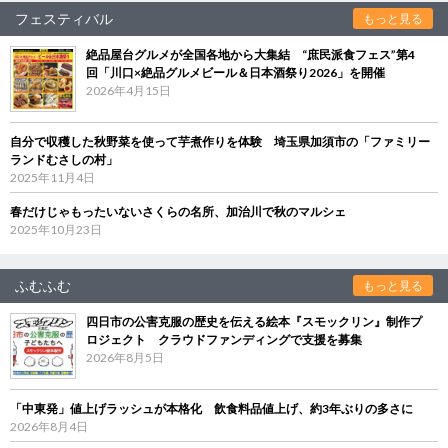
フェスティバル
もっと見る
絶品屋台グルメが全国各地から大集結 “庶民派食フェス”第4
回「川口×絶品グルメビール＆日本酒祭り2026」を開催
2026年4月15日
自分で収穫した秋野菜を使って芋煮作りを体験 埼玉県加須市の「ファミリー
ランドむさしの村」
2025年11月4日
春だけじゃもったいないさくらの名所、加治川で秋のマルシェ
2025年10月23日
ふむふむ
もっと見る
四日市の公害克服の歴史を伝える絵本『スモックリン』制作プ
ロジェクト クラウドファンディングで支援を募集
2026年8月5日
「中東発」値上げラッシュが本格化 飲食料品値上げ、約3年ぶりの多さに
2026年8月4日