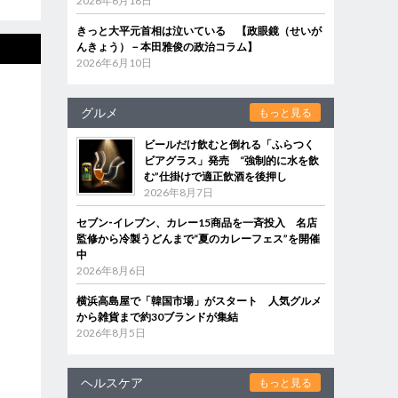
2026年6月18日
きっと大平元首相は泣いている 【政眼鏡（せいが
んきょう）－本田雅俊の政治コラム】
2026年6月10日
グルメ
もっと見る
ビールだけ飲むと倒れる「ふらつく
ビアグラス」発売 “強制的に水を飲
む”仕掛けで適正飲酒を後押し
2026年8月7日
セブン‐イレブン、カレー15商品を一斉投入 名店
監修から冷製うどんまで“夏のカレーフェス”を開催
中
2026年8月6日
横浜高島屋で「韓国市場」がスタート 人気グルメ
から雑貨まで約30ブランドが集結
2026年8月5日
ヘルスケア
もっと見る