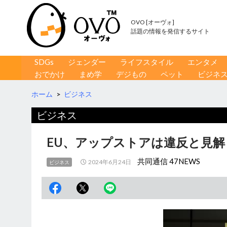
OVO [オーヴォ]
話題の情報を発信するサイト
コンテンツへ移動
検
SDGs
ジェンダー
ライフスタイル
エンタメ
索
おでかけ
まめ学
デジもの
ペット
ビジネ
ホーム
>
ビジネス
ビジネス
EU、アップストアは違反と見解
共同通信 47NEWS
2024年6月24日
ビジネス