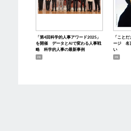
「第4回科学的人事アワード2025」
「ことだ
を開催 データとAIで変わる人事戦
ージ 名
略 科学的人事の最新事例
い
PR
PR