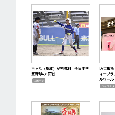
弓ヶ浜（鳥取）が初勝利 全日本学
LVに敗
童野球の1回戦
ィーブラ
ルワール
,
スポーツ
,
ライフスタ