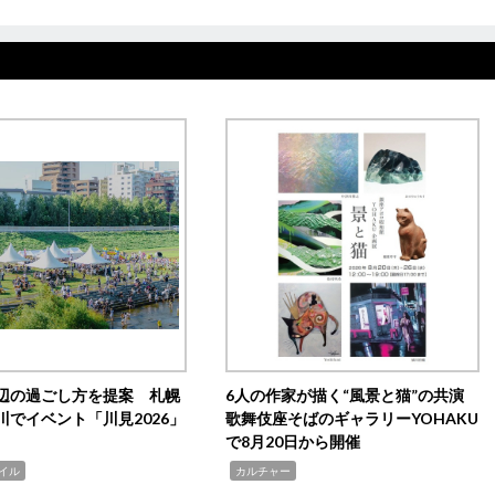
辺の過ごし方を提案 札幌
6人の作家が描く“風景と猫”の共演
川でイベント「川見2026」
歌舞伎座そばのギャラリーYOHAKU
で8月20日から開催
,
イル
カルチャー