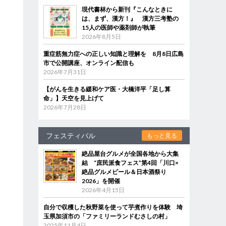
現代書林から新刊『こんなときに
は、まず、漢方！』 漢方三考塾の
15人の医師や薬剤師が執筆
2026年8月5日
重症筋無力症への正しい知識と理解を 8月8日広島
市で公開講座、オンライン配信も
2026年7月31日
【がんを生きる緩和ケア医・大橋洋平「足し算
命」】天空を見上げて
2026年7月28日
フェスティバル
もっと見る
絶品屋台グルメが全国各地から大集
結 “庶民派食フェス”第4回「川口×
絶品グルメビール＆日本酒祭り
2026」を開催
2026年4月15日
自分で収穫した秋野菜を使って芋煮作りを体験 埼
玉県加須市の「ファミリーランドむさしの村」
2025年11月4日