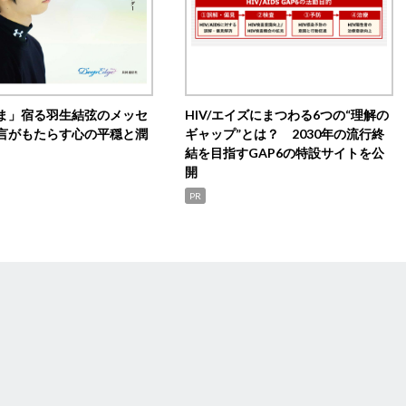
ま」宿る羽生結弦のメッセ
HIV/エイズにまつわる6つの“理解の
言がもたらす心の平穏と潤
ギャップ”とは？ 2030年の流行終
結を目指すGAP6の特設サイトを公
開
PR