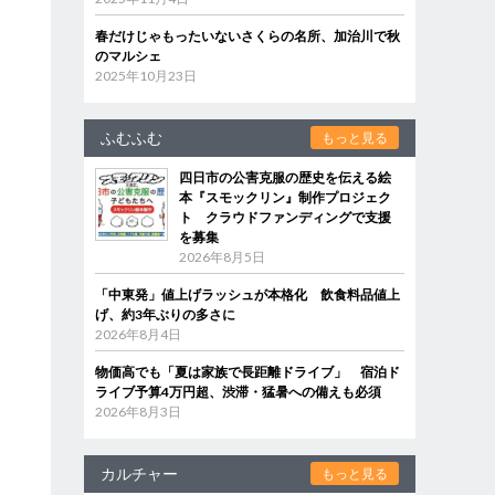
春だけじゃもったいないさくらの名所、加治川で秋
のマルシェ
2025年10月23日
ふむふむ
もっと見る
四日市の公害克服の歴史を伝える絵
本『スモックリン』制作プロジェク
ト クラウドファンディングで支援
を募集
2026年8月5日
「中東発」値上げラッシュが本格化 飲食料品値上
げ、約3年ぶりの多さに
2026年8月4日
物価高でも「夏は家族で長距離ドライブ」 宿泊ド
ライブ予算4万円超、渋滞・猛暑への備えも必須
2026年8月3日
カルチャー
もっと見る