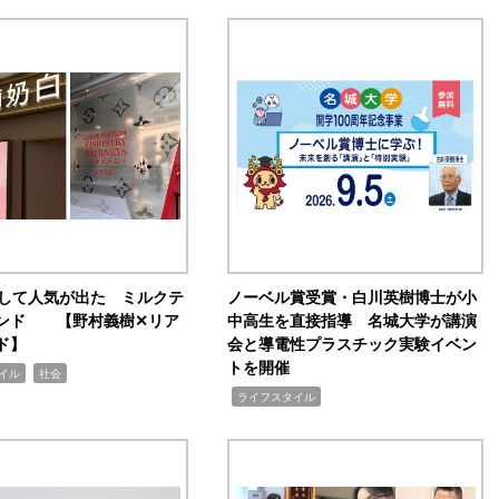
訴して人気が出た ミルクテ
ノーベル賞受賞・白川英樹博士が小
ンド 【野村義樹✕リア
中高生を直接指導 名城大学が講演
ド】
会と導電性プラスチック実験イベン
トを開催
,
イル
社会
,
ライフスタイル