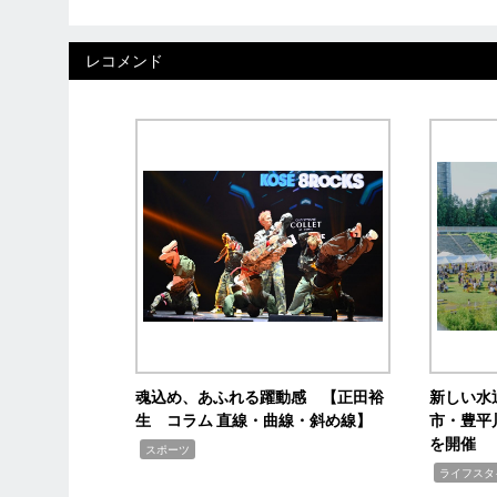
レコメンド
魂込め、あふれる躍動感 【正田裕
新しい水
生 コラム 直線・曲線・斜め線】
市・豊平
を開催
,
スポーツ
,
ライフスタ