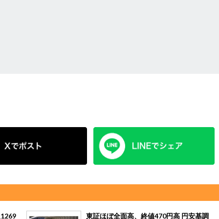
269
東証ほぼ全面高、終値470円高 円安基調