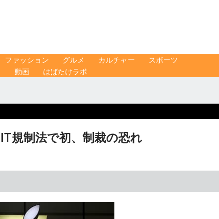
ファッション
グルメ
カルチャー
スポーツ
ス
動画
はばたけラボ
 IT規制法で初、制裁の恐れ