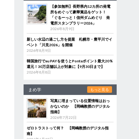
【参加無料】長野県内12カ所の発電
所をめぐって豪華賞品をゲット！
「ぐるーっと！信州ダムめぐり 発
電所スタンプラリー2026」
2026年8月9日
新しい水辺の過ごし方を提案 札幌市・豊平川でイ
ベント「川見2026」を開催
2026年8月9日
韓国旅行でau PAYを使うとPontaポイント最大20％
還元！30万店舗以上が対象に【9月30日まで】
2026年8月8日
まめ学
もっと見る
写真に埋まっている位置情報はおっ
かないのか 【岡嶋教授のデジタル
指南】
2026年7月22日
ゼロトラストって何？ 【岡嶋教授のデジタル指
南】