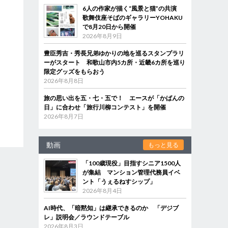
6人の作家が描く“風景と猫”の共演
歌舞伎座そばのギャラリーYOHAKU
で8月20日から開催
2026年8月9日
豊臣秀吉・秀長兄弟ゆかりの地を巡るスタンプラリ
ーがスタート 和歌山市内5カ所・近畿6カ所を巡り
限定グッズをもらおう
2026年8月8日
旅の思い出を五・七・五で！ エースが「かばんの
日」に合わせ「旅行川柳コンテスト」を開催
2026年8月7日
動画
もっと見る
「100歳現役」目指すシニア1500人
が集結 マンション管理代務員イベ
ント「うぇるねすシップ」
2026年8月4日
AI時代、「暗黙知」は継承できるのか 「デジブ
レ」説明会／ラウンドテーブル
2026年8月3日