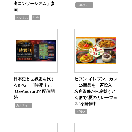
出コンソーシアム」参
,
カルチャー
画
,
,
ビジネス
社会
日本史と世界史を旅す
セブン‐イレブン、カレ
るRPG 「時渡り」、
ー15商品を一斉投入
iOS/Androidで配信開
名店監修から冷製うど
始
んまで“夏のカレーフェ
ス”を開催中
,
カルチャー
,
グルメ