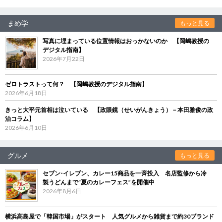
まめ学
もっと見る
写真に埋まっている位置情報はおっかないのか 【岡嶋教授の
デジタル指南】
2026年7月22日
ゼロトラストって何？ 【岡嶋教授のデジタル指南】
2026年6月18日
きっと大平元首相は泣いている 【政眼鏡（せいがんきょう）－本田雅俊の政
治コラム】
2026年6月10日
グルメ
もっと見る
セブン‐イレブン、カレー15商品を一斉投入 名店監修から冷
製うどんまで“夏のカレーフェス”を開催中
2026年8月6日
横浜高島屋で「韓国市場」がスタート 人気グルメから雑貨まで約30ブランド