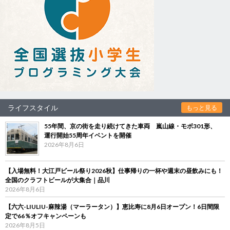
ライフスタイル
もっと見る
55年間、京の街を走り続けてきた車両 嵐山線・モボ301形、
運行開始55周年イベントを開催
2026年8月6日
【入場無料！大江戸ビール祭り2026秋】仕事帰りの一杯や週末の昼飲みにも！
全国のクラフトビールが大集合｜品川
2026年8月6日
【六六-LIULIU-麻辣湯（マーラータン）】恵比寿に8月6日オープン！6日間限
定で66％オフキャンペーンも
2026年8月5日