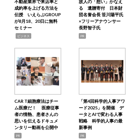
不動産業界で来店率と
故人の「想い」かなえ
成約率を上げる方法を
る 遺贈寄付 日本財
伝授 いえらぶGROUP
団名誉会長 笹川陽平氏
が8月18、20日に無料
×フリーアナウンサー
セミナー
長野智子氏
,
ビジネス
PR
CAR T細胞療法はチー
「第4回科学的人事アワ
ム医療だ！ 医療従事
ード2025」を開催 デ
者の情熱、患者さんの
ータとAIで変わる人事
思いを伝えるドキュメ
戦略 科学的人事の最
ンタリー動画を公開中
新事例
PR
PR