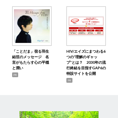
「ことだま」宿る羽生
HIV/エイズにまつわる6
結弦のメッセージ 名
つの“理解のギャッ
言がもたらす心の平穏
プ”とは？ 2030年の流
と潤い
行終結を目指すGAP6の
特設サイトを公開
PR
PR