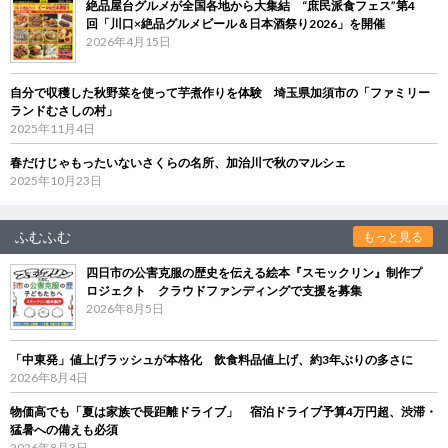
絶品屋台グルメが全国各地から大集結 “庶民派食フェス”第4
回「川口×絶品グルメビール＆日本酒祭り2026」を開催
2026年4月15日
自分で収穫した秋野菜を使って芋煮作りを体験 埼玉県加須市の「ファミリー
ランドむさしの村」
2025年11月4日
春だけじゃもったいないさくらの名所、加治川で秋のマルシェ
2025年10月23日
ふむふむ
もっと見る
四日市の公害克服の歴史を伝える絵本『スモックリン』制作プ
ロジェクト クラウドファンディングで支援を募集
2026年8月5日
「中東発」値上げラッシュが本格化 飲食料品値上げ、約3年ぶりの多さに
2026年8月4日
物価高でも「夏は家族で長距離ドライブ」 宿泊ドライブ予算4万円超、渋滞・
猛暑への備えも必須
2026年8月3日