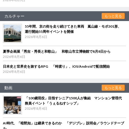
カルチャー
もっと見る
55年間、京の街を走り続けてきた車両 嵐山線・モボ301形、
運行開始55周年イベントを開催
2026年8月6日
夏季企画展「秀吉・秀長と和歌山」 和歌山市立博物館で8月8日から
2026年8月6日
日本史と世界史を旅するRPG 「時渡り」、iOS/Androidで配信開始
2026年8月6日
動画
もっと見る
「100歳現役」目指すシニア1500人が集結 マンション管理代
務員イベント「うぇるねすシップ」
2026年8月4日
AI時代、「暗黙知」は継承できるのか 「デジブレ」説明会／ラウンドテーブ
ル