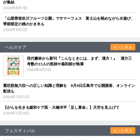
が集結
2026年8月5日
「山梨県笛吹川フルーツ公園」でサマーフェス 富士山を眺めながら水遊び、
季節限定の桃のかき氷も
2026年8月3日
ヘルスケア
もっと見る
現代書林から新刊『こんなときには、まず、漢方！』 漢方三
考塾の15人の医師や薬剤師が執筆
2026年8月5日
重症筋無力症への正しい知識と理解を 8月8日広島市で公開講座、オンライン
配信も
2026年7月31日
【がんを生きる緩和ケア医・大橋洋平「足し算命」】天空を見上げて
2026年7月28日
フェスティバル
もっと見る