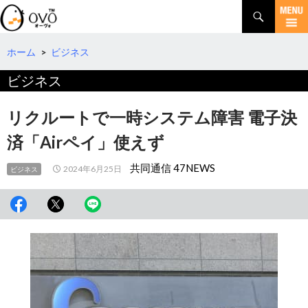
検
索
コ
ン
テ
ホーム
>
ビジネス
ン
ビジネス
ツ
へ
移
リクルートで一時システム障害 電子決
動
済「Airペイ」使えず
共同通信 47NEWS
2024年6月25日
ビジネス