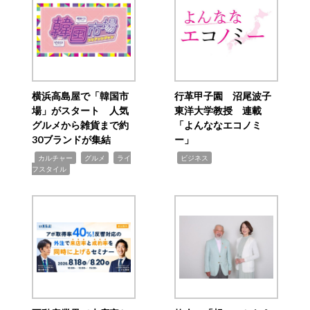
横浜高島屋で「韓国市
行革甲子園 沼尾波子
場」がスタート 人気
東洋大学教授 連載
グルメから雑貨まで約
「よんななエコノミ
30ブランドが集結
ー」
,
,
,
,
カルチャー
グルメ
ライ
ビジネス
フスタイル