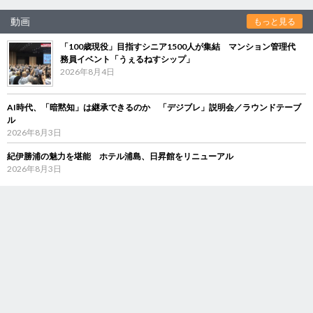
動画
もっと見る
「100歳現役」目指すシニア1500人が集結 マンション管理代
務員イベント「うぇるねすシップ」
2026年8月4日
AI時代、「暗黙知」は継承できるのか 「デジブレ」説明会／ラウンドテーブ
ル
2026年8月3日
紀伊勝浦の魅力を堪能 ホテル浦島、日昇館をリニューアル
2026年8月3日