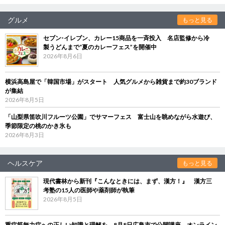
グルメ
もっと見る
セブン‐イレブン、カレー15商品を一斉投入 名店監修から冷
製うどんまで“夏のカレーフェス”を開催中
2026年8月6日
横浜高島屋で「韓国市場」がスタート 人気グルメから雑貨まで約30ブランド
が集結
2026年8月5日
「山梨県笛吹川フルーツ公園」でサマーフェス 富士山を眺めながら水遊び、
季節限定の桃のかき氷も
2026年8月3日
ヘルスケア
もっと見る
現代書林から新刊『こんなときには、まず、漢方！』 漢方三
考塾の15人の医師や薬剤師が執筆
2026年8月5日
重症筋無力症への正しい知識と理解を 8月8日広島市で公開講座、オンライン