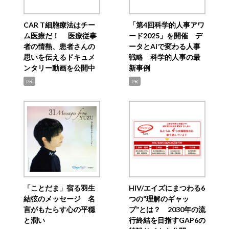
CAR T細胞療法はチー
「第4回科学的人事アワ
ム医療だ！ 医療従事
ード2025」を開催 デ
者の情熱、患者さんの
ータとAIで変わる人事
思いを伝えるドキュメ
戦略 科学的人事の最
ンタリー動画を公開中
新事例
PR
PR
「ことだま」宿る羽生
HIV/エイズにまつわる6
結弦のメッセージ 名
つの“理解のギャッ
言がもたらす心の平穏
プ”とは？ 2030年の流
と潤い
行終結を目指すGAP6の