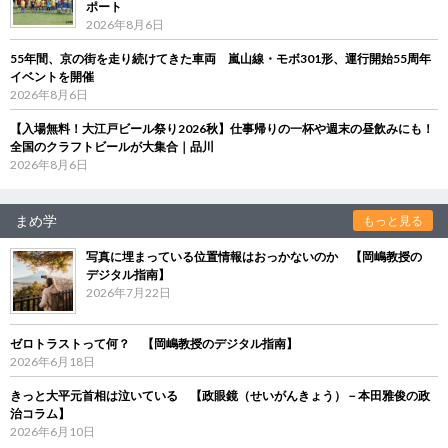
ポート
2026年8月6日
55年間、京の街を走り続けてきた車両 嵐山線・モボ301形、運行開始55周年
イベントを開催
2026年8月6日
【入場無料！大江戸ビール祭り2026秋】仕事帰りの一杯や週末の昼飲みにも！
全国のクラフトビールが大集合｜品川
2026年8月6日
まめ学
もっと見る
写真に埋まっている位置情報はおっかないのか 【岡嶋教授の
デジタル指南】
2026年7月22日
ゼロトラストって何？ 【岡嶋教授のデジタル指南】
2026年6月18日
きっと大平元首相は泣いている 【政眼鏡（せいがんきょう）－本田雅俊の政
治コラム】
2026年6月10日