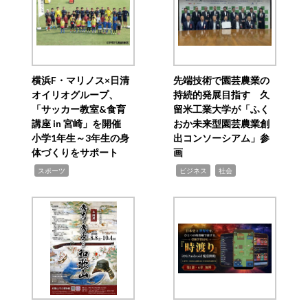
横浜F・マリノス×日清
先端技術で園芸農業の
オイリオグループ、
持続的発展目指す 久
「サッカー教室&食育
留米工業大学が「ふく
講座 in 宮崎」を開催
おか未来型園芸農業創
小学1年生～3年生の身
出コンソーシアム」参
体づくりをサポート
画
,
,
,
スポーツ
ビジネス
社会