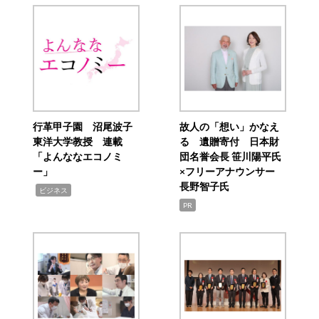
行革甲子園 沼尾波子
故人の「想い」かなえ
東洋大学教授 連載
る 遺贈寄付 日本財
「よんななエコノミ
団名誉会長 笹川陽平氏
ー」
×フリーアナウンサー
長野智子氏
,
ビジネス
PR