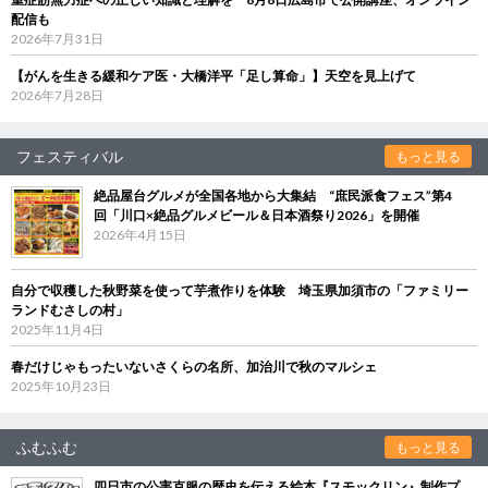
配信も
2026年7月31日
【がんを生きる緩和ケア医・大橋洋平「足し算命」】天空を見上げて
2026年7月28日
フェスティバル
もっと見る
絶品屋台グルメが全国各地から大集結 “庶民派食フェス”第4
回「川口×絶品グルメビール＆日本酒祭り2026」を開催
2026年4月15日
自分で収穫した秋野菜を使って芋煮作りを体験 埼玉県加須市の「ファミリー
ランドむさしの村」
2025年11月4日
春だけじゃもったいないさくらの名所、加治川で秋のマルシェ
2025年10月23日
ふむふむ
もっと見る
四日市の公害克服の歴史を伝える絵本『スモックリン』制作プ