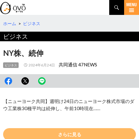
検
索
コ
ン
テ
ホーム
>
ビジネス
ン
ビジネス
ツ
へ
移
NY株、続伸
動
共同通信 47NEWS
2024年6月24日
ビジネス
【ニューヨーク共同】週明け24日のニューヨーク株式市場のダ
ウ工業株30種平均は続伸し、午前10時現在……
さらに見る