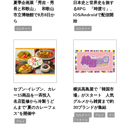
夏季企画展「秀吉・秀
日本史と世界史を旅す
長と和歌山」 和歌山
るRPG 「時渡り」、
市立博物館で8月8日か
iOS/Androidで配信開
ら
始
,
,
カルチャー
カルチャー
セブン‐イレブン、カレ
横浜高島屋で「韓国市
ー15商品を一斉投入
場」がスタート 人気
名店監修から冷製うど
グルメから雑貨まで約
んまで“夏のカレーフェ
30ブランドが集結
ス”を開催中
,
,
,
カルチャー
グルメ
ライ
フスタイル
,
グルメ