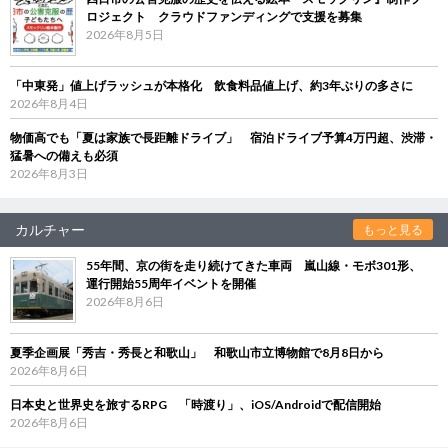
ロジェクト クラウドファンディングで支援を募集
2026年8月5日
「中東発」値上げラッシュが本格化 飲食料品値上げ、約3年ぶりの多さに
2026年8月4日
物価高でも「夏は家族で長距離ドライブ」 宿泊ドライブ予算4万円超、渋滞・
猛暑への備えも必須
2026年8月3日
カルチャー
もっと見る
55年間、京の街を走り続けてきた車両 嵐山線・モボ301形、
運行開始55周年イベントを開催
2026年8月6日
夏季企画展「秀吉・秀長と和歌山」 和歌山市立博物館で8月8日から
2026年8月6日
日本史と世界史を旅するRPG 「時渡り」、iOS/Androidで配信開始
2026年8月6日