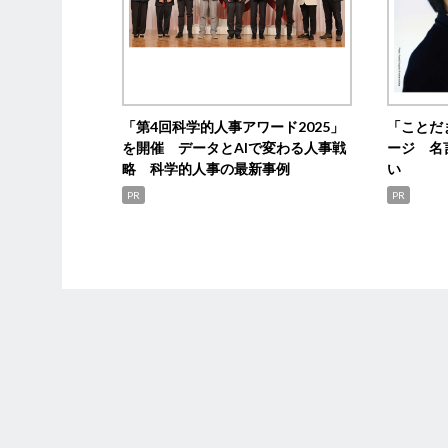
「第4回科学的人事アワード2025」
「ことだ
を開催 データとAIで変わる人事戦
ージ 名
略 科学的人事の最新事例
い
PR
PR