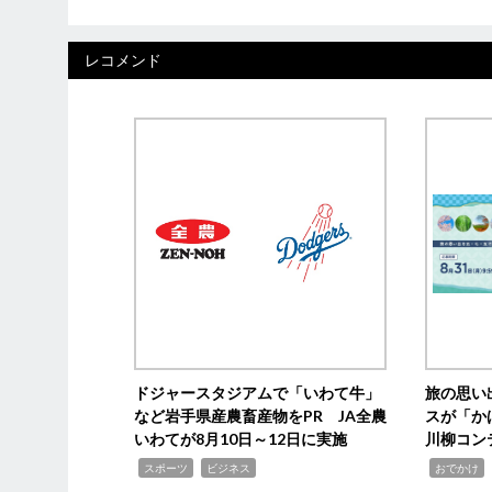
レコメンド
ドジャースタジアムで「いわて牛」
旅の思い
など岩手県産農畜産物をPR JA全農
スが「か
いわてが8月10日～12日に実施
川柳コン
,
,
,
,
スポーツ
ビジネス
おでかけ