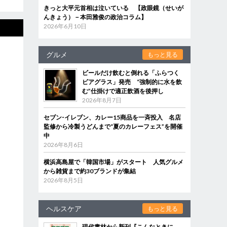
きっと大平元首相は泣いている 【政眼鏡（せいが
んきょう）－本田雅俊の政治コラム】
2026年6月10日
グルメ
もっと見る
ビールだけ飲むと倒れる「ふらつく
ビアグラス」発売 “強制的に水を飲
む”仕掛けで適正飲酒を後押し
2026年8月7日
セブン‐イレブン、カレー15商品を一斉投入 名店
監修から冷製うどんまで“夏のカレーフェス”を開催
中
2026年8月6日
横浜高島屋で「韓国市場」がスタート 人気グルメ
から雑貨まで約30ブランドが集結
2026年8月5日
ヘルスケア
もっと見る
現代書林から新刊『こんなときに