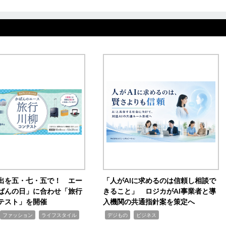
出を五・七・五で！ エー
「人がAIに求めるのは信頼し相談で
ばんの日」に合わせ「旅行
きること」 ロジカがAI事業者と導
テスト」を開催
入機関の共通指針案を策定へ
,
,
,
ファッション
ライフスタイル
デジもの
ビジネス