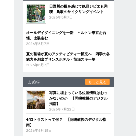
日野川の風を感じて絶品ジビエも満
喫 鳥取のサイクリングイベント
2026年8月7日
オールデイダイニングを一新 ヒルトン東京お台
場、改装進む
2026年8月7日
夏の苗場が夏のアクティビティー拡充へ 四季の各
魅力を創出プリンスホテル・苗場スキー場
2026年8月7日
まめ学
もっと見る
写真に埋まっている位置情報はおっ
かないのか 【岡嶋教授のデジタル
指南】
2026年7月22日
ゼロトラストって何？ 【岡嶋教授のデジタル指
南】
2026年6月18日