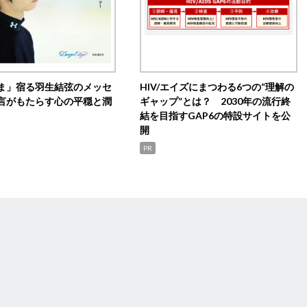
ま」宿る羽生結弦のメッセ
HIV/エイズにまつわる6つの“理解の
言がもたらす心の平穏と潤
ギャップ”とは？ 2030年の流行終
結を目指すGAP6の特設サイトを公
開
PR