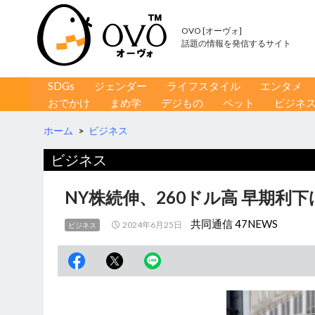
OVO [オーヴォ]
話題の情報を発信するサイト
コンテンツへ移動
検
SDGs
ジェンダー
ライフスタイル
エンタメ
索
おでかけ
まめ学
デジもの
ペット
ビジネ
ホーム
>
ビジネス
ビジネス
NY株続伸、260ドル高 早期利
共同通信 47NEWS
2024年6月25日
ビジネス