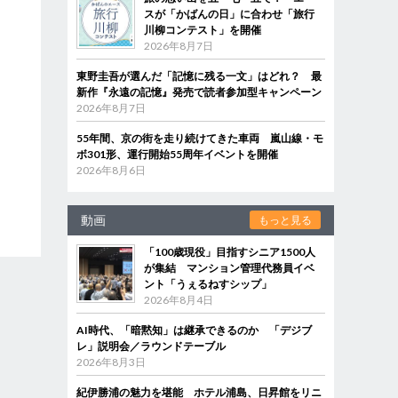
スが「かばんの日」に合わせ「旅行
川柳コンテスト」を開催
2026年8月7日
東野圭吾が選んだ「記憶に残る一文」はどれ？ 最
新作『永遠の記憶』発売で読者参加型キャンペーン
2026年8月7日
55年間、京の街を走り続けてきた車両 嵐山線・モ
ボ301形、運行開始55周年イベントを開催
2026年8月6日
動画
もっと見る
「100歳現役」目指すシニア1500人
が集結 マンション管理代務員イベ
ント「うぇるねすシップ」
2026年8月4日
AI時代、「暗黙知」は継承できるのか 「デジブ
レ」説明会／ラウンドテーブル
2026年8月3日
紀伊勝浦の魅力を堪能 ホテル浦島、日昇館をリニ