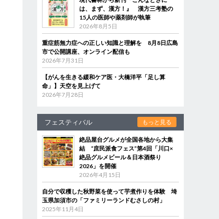
は、まず、漢方！』 漢方三考塾の
15人の医師や薬剤師が執筆
2026年8月5日
重症筋無力症への正しい知識と理解を 8月8日広島
市で公開講座、オンライン配信も
2026年7月31日
【がんを生きる緩和ケア医・大橋洋平「足し算
命」】天空を見上げて
2026年7月28日
フェスティバル
もっと見る
絶品屋台グルメが全国各地から大集
結 “庶民派食フェス”第4回「川口×
絶品グルメビール＆日本酒祭り
2026」を開催
2026年4月15日
自分で収穫した秋野菜を使って芋煮作りを体験 埼
玉県加須市の「ファミリーランドむさしの村」
2025年11月4日