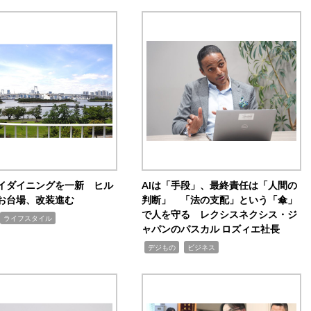
イダイニングを一新 ヒル
AIは「手段」、最終責任は「人間の
お台場、改装進む
判断」 「法の支配」という「傘」
で人を守る レクシスネクシス・ジ
ライフスタイル
ャパンのパスカル ロズィエ社長
,
,
デジもの
ビジネス