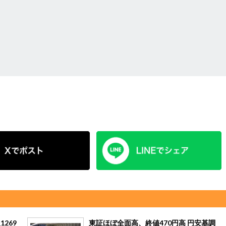
269
東証ほぼ全面高、終値470円高 円安基調